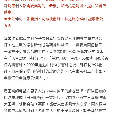
針對每個人都需要面對的「老後」熱門議題對談，提供32篇智
慧雋言

★★洪仲清、張曼娟、劉秀枝醫師、林之珮心理師 誠摯推薦
★★
本書作者93歲中村恒子為日本行醫超過70年的專業精神科醫
師，在二戰的混亂時代成為精神科醫師，一邊養育兩個孩子，
一邊擔任受雇醫師的工作，直到2019年90歲卒壽才正式退休，
在「人生100年時代」奉行「生涯現役」主義。55歲奧田弘美曾
任內科醫師，2000年邂逅中村恒子醫師之後，轉任精神科醫
師，目前除了從事精神科的診療之外，也在東京都二十多家企
業擔任企業健康管理顧問。

奧田醫師希望向更多人分享中村醫師的處世哲學，所以把她的
口述整理成《日日靜好》一書出版，沒想到竟然在日本獲得極
大回響，暢銷突破18萬冊。讀者來信多到令人吃驚，兩人從中
發現中高齡族群對「老後生活」的不安與煩惱，於是基於專業