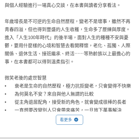
與個人經驗進行一場真心交談，在本書與讀者分享看法。

年歲增長是不可逆的生命自然歷程，變老不是壞事，雖然不再
青春四溢，但也得到豐盛的人生收穫，生命多了歷練與厚度。
進入「人生100年時代」的後半場，面對人生的種種不安與憂
鬱，要用什麼樣的心境和智慧去看開釋懷，老化、孤獨、人際
關係、退休生活、接班繼承、終活⋯⋯等熟齡族以上最擔心的
事，在本書都可以得到溫柔指引。

微笑老後的處世智慧

•	衰老是生命的自然歷程，極力抗拒變老，只會變得不快樂

•	為何莫名不安？來自與他人無謂的比較

•	從主角退居配角，接受新的角色，就會變成很棒的長者

•	一直想要改變別人只會帶來痛苦，一旦放下萬事解決

•	朋友愈多愈好？這是偏見。交友愈廣闊，煩惱愈多

看更多
•	當自我厭惡來襲時，告訴自己「算了吧！」，趕緊睡覺去

•	上了年紀疲於應付人際關係？找到對的人、用對的方式相