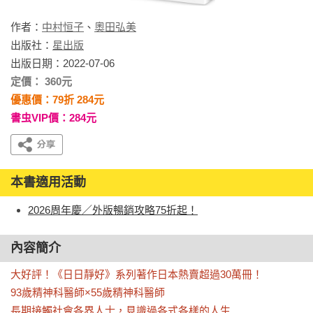
作者：
中村恒子
、
奧田弘美
出版社：
星出版
出版日期：2022-07-06
定價： 360元
優惠價：79折 284元
書虫VIP價：284元
本書適用活動
2026周年慶／外版暢銷攻略75折起！
內容簡介
大好評！《日日靜好》系列著作日本熱賣超過30萬冊！

93歲精神科醫師×55歲精神科醫師

長期接觸社會各界人士，見識過各式各樣的人生
