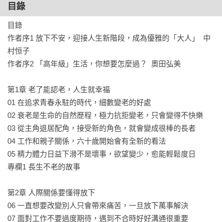
處

目錄
•	陷入憂慮未來、懊悔過去的時候，利用冥想把心拉回現在

目錄

•	享受孤獨並不難，只要認真面對生活的每一刻

作者序1 放下不安，迎接人生新階段，成為優雅的「大人」  中
•	人生的「正確答案」，結束才知道。只能拚命做好眼前的
村恒子

事

作者序2 「高年級」生活，你想要怎麼過？  奧田弘美

•	「如果五年後會死，你還有什麼事想完成？」過好每個當
下

第1章 老了能認老，人生就幸福

•	為了迎接油盡燈枯的最後一刻，及早做好「預立醫療自主
01 在追求青春永駐的時代，細數變老的好處

計畫」

02 衰老是生命的自然歷程，極力抗拒變老，只會變得不快樂

•	「孤獨死」其實沒什麼，就算一堆人送終，也不會陪你到
03 從主角退居配角，接受新的角色，就會變成很棒的長者

另一個世界

04 工作和親子關係，六十歲開始會有全新的看法

•	「不為兒孫買美田」，與其留財產給孩子，不如傳承智慧

05 精力體力日益下滑不是壞事，欲望變少，愈能輕鬆度日

專欄1 長生不老的故事

誠摯推薦
洪仲清 臨床心理師

第2章 人際關係要懂得放下

張曼娟 作家 

06 一直想要改變別人只會帶來痛苦，一旦放下萬事解決

07 面對工作不要過度期待，遇到不合時好好溝通很重要
