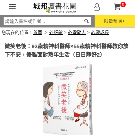
0
限量預購
您現在的位置：
首頁
＞
外版館
>
心靈勵志
>
心靈成長
微笑老後：93歲精神科醫師×55歲精神科醫師教你放
下不安，優雅面對熟年生活（日日靜好2）