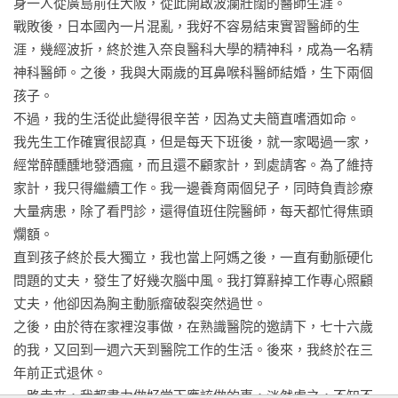
身一人從廣島前往大阪，從此開啟波瀾壯闊的醫師生涯。

第5章 在人生的終點站笑著下車

戰敗後，日本國內一片混亂，我好不容易結束實習醫師的生
27 高齡者遲早都得面臨延命治療。何謂「延命治療」？要有明
涯，幾經波折，終於進入奈良醫科大學的精神科，成為一名精
確認知

神科醫師。之後，我與大兩歲的耳鼻喉科醫師結婚，生下兩個
28 為了迎接油盡燈枯的最後一刻，及早做好「預立醫療自主計
孩子。

畫」

不過，我的生活從此變得很辛苦，因為丈夫簡直嗜酒如命。

29 「孤獨死」其實沒什麼，就算一堆人送終，也不會陪你到另
我先生工作確實很認真，但是每天下班後，就一家喝過一家，
一個世界

經常醉醺醺地發酒瘋，而且還不顧家計，到處請客。為了維持
30 喪禮和墳墓的事，留給生者去處理。死後的事，不用你操心

家計，我只得繼續工作。我一邊養育兩個兒子，同時負責診療
31 「不為兒孫買美田」，與其留財產給孩子，不如傳承智慧

大量病患，除了看門診，還得值班住院醫師，每天都忙得焦頭
32 走過九十三年人生的恒子醫師，最後想告訴大家「人生的分
爛額。

寸」

直到孩子終於長大獨立，我也當上阿媽之後，一直有動脈硬化
問題的丈夫，發生了好幾次腦中風。我打算辭掉工作專心照顧
結語 
丈夫，他卻因為胸主動脈瘤破裂突然過世。

之後，由於待在家裡沒事做，在熟識醫院的邀請下，七十六歲
的我，又回到一週六天到醫院工作的生活。後來，我終於在三
年前正式退休。

一路走來，我都盡力做好當下應該做的事，淡然處之，不知不