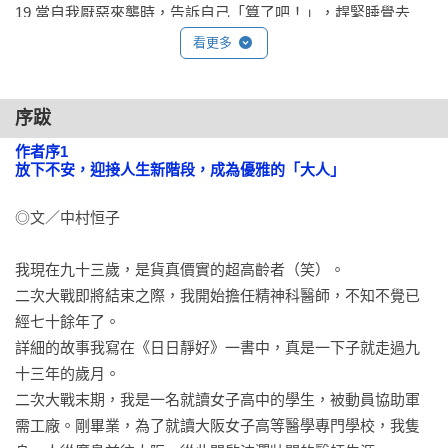
19 當自我厭惡來襲時，告訴自己「算了吧！」，趕緊睡覺去

20 每個人都長得不一樣，別人的人生與自己的人生本來就不一
看更多
樣

21 人生的「正確答案」，結束才知道。只能拚命做好眼前的事

22 不照顧身體，身體就不聽使喚，心也是一樣，不好好對待就
序跋
會罷工

作者序1                                       

專欄2 維護身心健康，需要良好的睡眠和飲食

放下不安，迎接人生新階段，成為優雅的「大人」
專欄3 在家練習內觀冥想

◎文／中村恒子

第4章 正面看待「死亡」的方法

我現在九十三歲，是貨真價實的超高齡者（笑）。

23「如果五年後會死，你還有什麼事想完成？」過好每個當下

二次大戰即將結束之際，我開始擔任精神科醫師，不知不覺已
24 想做的事現在就做，才可以用安詳的笑容，迎接人生的最後
經七十餘年了。

一刻

詳細的故事我寫在《日日靜好》一書中，真是一下子就走過九
25 老年生活有嗜好就很愉快？還得考慮行動不便的生活吧！

十三年的歲月。

26 享受孤獨並不難，只要認真面對生活的每一刻

二次大戰末期，我是一名就讀女子高中的學生，被動員協助軍
專欄4 恒子醫師的養生祕訣就是「不講究」

需工廠。剛畢業，為了就讀大阪女子高等醫學專門學校，我隻