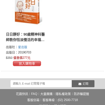
日日靜好：90歲精神科醫
師教你恬淡慢活的幸福人
生
出版社：
星出版
出版日：20190703
$350
優惠價277元
放入購物車
訂閱
花園快訊
︱
FAQ
︱
大量團購
︱
隱私權政策
︱
防詐騙提醒
客服信箱
︱客服專線：(02) 2500-7718