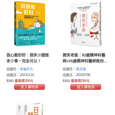
我心態好好：領多少錢做
微笑老後：93歲精神科醫
多少事，完全可以！
師×55歲精神科醫師教你放
下不安，優雅面對熟年生
出版社：
幸福文化
出版社：
星出版
活（日日靜好2）
出版日：20231115
出版日：20220706
$380
優惠價300元
$360
優惠價284元
放入購物車
放入購物車