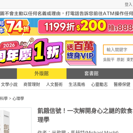
登入
吳毅平
原創
東
原創
Rewire
外版館
套書館
文學小說
商管理財
人文藝術
生活風格
心靈勵志
醫療保健
科學
>
心理學
飢餓信號！一次解開身心之謎的飲食
理學
作者：
米歇爾．馬赫特(Michael Macht)