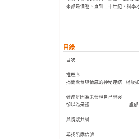
來都是個謎。直到二十世紀，科學才
為何在感到沮喪和壓力時會想吃東
聽從理性？原因就在情感！

作者結合有意思的研究案例，迸發
目錄
飲食解謎的研究，告訴讀者飲食難
下手吧。

目次

本書跳脫傳統的專業書寫，用生動
推薦序

麼觸發飢餓信號，童年與成年時期
揭開飲食與情感的神秘連結   楊馥如
書中除了提及食物享受、病態飲食
習處理情感的替代方法！一部值得享
難瘦是因為未發現自己想哭

卻以為是餓                                盧
「我們心理學家在現代的飲食情況
藉助同時也顧及飲食的情感世界的策
與情感共餐

本書特色
尋找飢餓信號
