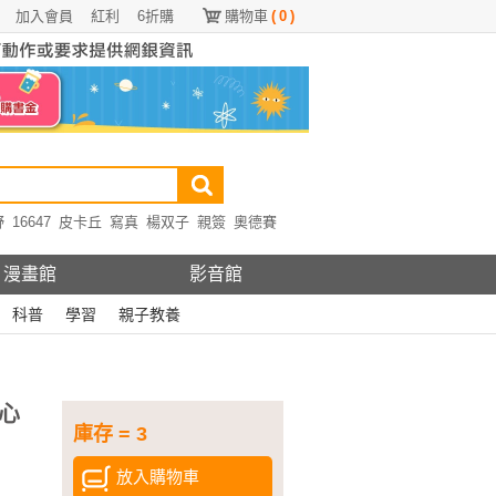
加入會員
紅利
6折購
購物車
(
0
)
野
16647
皮卡丘
寫真
楊双子
親簽
奧德賽
漫畫館
影音館
科普
學習
親子教養
心
庫存 = 3
放入購物車