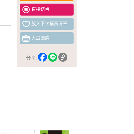
直接結帳
放入下次購買清單
大量團購
分享: