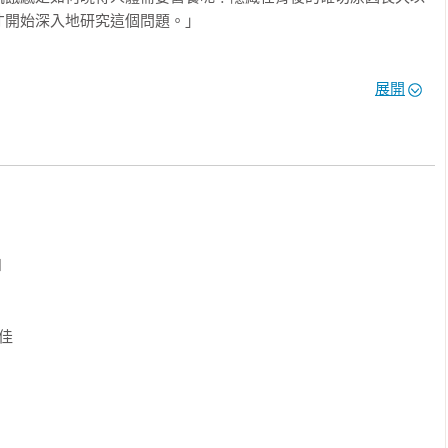
開始深入地研究這個問題。」

西？經常會在改變自己的飲食習慣上慘遭失敗？我們在飲食上很少
展開
人類情感的飲食故事，掀開奧秘盒子，從人類發出飢餓信號，到為
題與情緒解法，想改變飲食，還是想改變心情，先從兩者相互關聯
有趣的方式為讀者深入闡釋，飲食行為背後的情緒洞穴！到底是什
的飲食行為受什麼影響，以及哪些飲食行為又會對未來造成影響，


，各種失調飲食背後，改變飲食行為的可能性，當然還有內省與學
受的心理學！

郁佳

中看到的問題——過量地攝取食物以及飲食造成的精神超載，唯有
略才能解決。」
