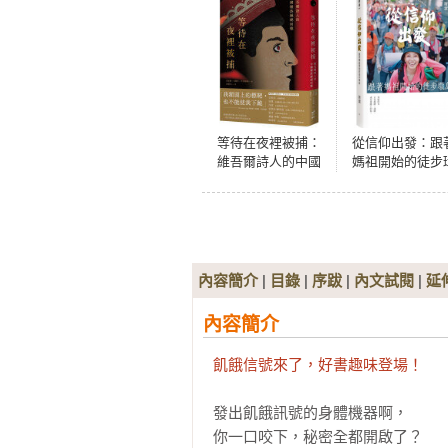
等待在夜裡被捕：
從信仰出發：跟
維吾爾詩人的中國
媽祖開始的徒步
種族滅絕回憶
島（首刷附贈步
生風 保庇應援
紙）
內容簡介
|
目錄
|
序跋
|
內文試閱
|
延
內容簡介
飢餓信號來了，好書趣味登場！
發出飢餓訊號的身體機器啊，

你一口咬下，秘密全都開啟了？
