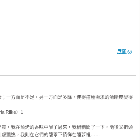
有一絲猶豫（甚至答案是肯定的），《飢餓信號》一書必須入手！
展開
謎，也幫你更認識自己。

家) 

知要先喜歡自己才會瘦，悲劇了。但在本書豐富知識翼護下，我們
成敗地喜歡自己。

狀；一方面是不足，另一方面是多餘，使得這種需求的清晰度變得
本書以科學研究為基礎，一路帶著讀者揭開「你為何而吃？」背後
Rilke）1

常、失常到異常，一起來探索關於「吃」——這門既實用又食用的
蔬菜湯

早晨，我在燒烤的香味中醒了過來，我稍稍聞了一下，隨後又把頭
處飄逸，我則在它們的籠罩下徜徉在睡夢裡……
