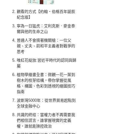
觀看的方式【約翰‧伯格百年誕辰
紀念版】
寧為一日猛虎：艾利克斯．麥金泰
爾與他的生命之山
普通人不會揹著機關槍：一位父
親、丈夫、前和平主義者對戰爭的
思考
唯紅花綻放:習近平時代的認同與歸
屬
植物學繪畫全書：微觀一花一葉到
樹木的枝芽結構，帶你掌握從風
格、構圖、色彩到透視的繪圖技巧
指南
波斯灣5000年：從世界貿易起點到
全球金融中心
共識的終結：當權力者不再需要我
們相信謊言，誰掌握現實的定義
權，誰就能操控政治