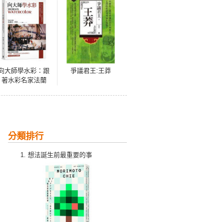
向大師學水彩：跟
爭議君王:王莽
著水彩名家法蘭
克‧韋伯超越技
法，畫出個人風格
與水彩表現力
分類排行
想法誕生前最重要的事