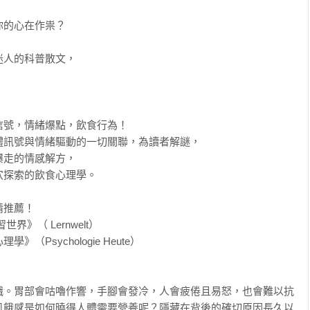
的心在作祟？

人的科普散文，

號，情緒爆點，飲食行為！

訊號與情緒驅動的一切關聯，為讀者解謎，

走的情感解方，

探索的飲食心理學。

推薦！

》（ Lernwelt）

Psychologie Heute）

餓。胃部會咕嚕作響，手腳會發冷，人會疲倦且易怒，也會難以抗
飢餓感是如何曉得人體需要營養呢？隱藏在背後的確切原因長久以