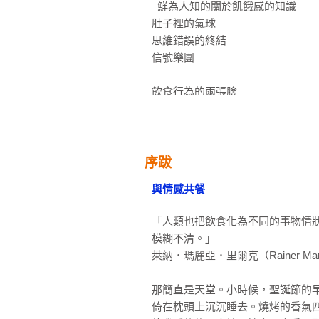
•	最好看的飲食心理學！深入淺出，科學實證。

  鮮為人知的關於飢餓感的知識

•	先理解再提供改善方法，實用指南。

肚子裡的氣球

•	文筆生動，知性與趣味兼顧。

思維錯誤的終結

•	有趣又深入，非傳統科普書寫法，聆聽你的身心靈。

信號樂團

各方媒體推薦
飲食行為的兩張臉

你是不是「情感飲食者」？若心中
尋找控制的結構

它會是指南、是陪伴，能解開身心之
飲食行為的大腦

——楊馥如(大腦神經科學博士 / 旅義作
超越平衡

飲食的內在世界與外在世界

序跋
胖子決定要瘦下來才喜歡自己，獲
與情感共餐
可以有勇氣承認討厭自己，然後不計
飲食情感及其控制功能

——盧郁佳(作家)

擇食問題

「人類也把飲食化為不同的事物情
對鹽的渴望

模糊不清。」

「要吃還不吃，其實是個大問題。
讚嘆反感

萊納．瑪麗亞．里爾克（Rainer Maria 
的謎團，從腦、激素到情緒，從正
我們是如何學會喜歡披薩、巧克力與
學問吧！

他人的影響

那簡直是天堂。小時候，聖誕節的
——蘇益賢 (臨床心理師)

飲食情感的創造

倚在枕頭上沉沉睡去。燒烤的香氣四