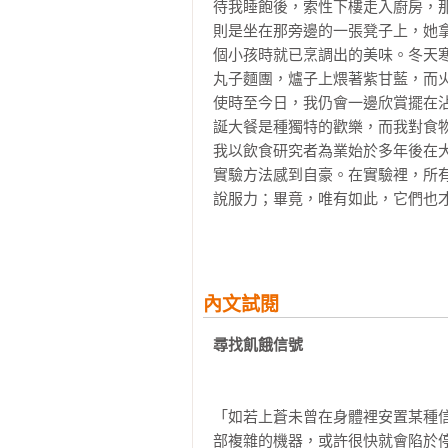
待我睡飽後，索性下樓走入廚房，
「全面啟蒙，收穫與啟發性十足！」
情緒一族

則是坐在那旁邊的一張凳子上，她
——《今日心理學》（Psychologie H
什麼是情緒？ 

個小孩時就已烹調出的美味。冬天
為何我們會感受到情緒？

丸子麵團，爐子上煨著紫甘藍，而
「不是傳統意義上的非虛構類書籍或
情感有哪些？

使時至今日，我仍會一邊欣賞擺在
——  《今日營養雜誌 》（ Ernährung h
為何我們會感到噁心？

誕大餐是種獨特的歡樂，而我對食物
心情與體驗色調

我以飲食研究者為業始於多年後在
「值得享受的心理學！」

實驗方法感到自豪。在實驗裡，所
——《 學習世界》（ Lernwelt）

情感通向飲食的途徑

說服力；畢竟，唯有如此，它們也才
強烈的情感如何改變食慾

實驗是飲食研究者的傳統方法。在
「如果你想更了解和改變你的飲食習
節食如何會失敗

以認識促進或抑制飲食行為的種種
——Funklust（部落客） 

情感改變飲食行為的五種方式

現了控制食量大小的化學物質，他
關於情緒的處理

孩提時的聖誕大餐所帶來的歡愉，
摘自德國Amazon讀者留言，好評
內文試閱
陌生的自身情感

樂，他們能告訴我們些什麼呢？

「有趣且饒富娛樂性的科學好書！」
大學的圖書館就在我當時工作的實
尋找飢餓信號
——Marek

飲食的舒緩作用

室，那是一個緊密排列了許多書桌
巧克力之謎

靜。說話是被嚴格禁止的。我曾在
「一本深入探究自我的飲食行為、易
巧克力會像藥物一樣作用嗎？

材，另外還有透過小窗能俯瞰到的城
「如若上蒼未曾在身體裡安置某種
——Denise

飲食之樂如何驅除煩憂

有位戴著角框眼鏡、留著灰色鬢角
部複雜的機器，或許很快就會陷於停