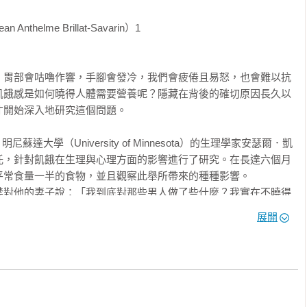
鋒利的鼻子、嚴肅的神情與向後梳齊的頭髮，所有的這一切令他散
心地閱讀著書本與書寫著筆記。而我則在一旁偷偷地等待著他的儀
lme Brillat-Savarin）1

地把手伸進外套的口袋，從中拿出一片巧克力放到書桌上，隨後再
會把整片巧克力扳成一小塊一小塊，然後再次埋首於書本中。在他
。胃部會咕嚕作響，手腳會發冷，我們會疲倦且易怒，也會難以抗
塊地把巧克力塞進自己的嘴裡，藉以讓自己的苦讀變得甜蜜。我總
飢餓感是如何曉得人體需要營養呢？隱藏在背後的確切原因長久以
嗎？

；這經常會導致我在回家的路上也給自己買塊巧克力。

開始深入地研究這個問題。

在我們對於食物的情緒性反應；這是一種就生物學而言深深地植根
中，研究人員會提供給受試的老鼠「標準食物」；那是一些褐色的
起來則有魚腥味。我曾問過自己，牠們是否會樂於吃點別的；於是
政府之託，針對飢餓在生理與心理方面的影響進行了研究。在長達六個月
碗裡，那是之前休息喝咖啡時剩下的。老鼠們先聞了聞那些碎屑，
常食量一半的食物，並且觀察此舉所帶來的種種影響。

所能快速地全部吃完，吃得乾乾淨淨，一點也不剩。我很確定，就
禁對他的妻子說：「我到底對那些男人做了些什麼？我實在不曉得
或養貓的人都知道，動物們也渴望美食。

試男性個個變得疲憊、沮喪、無精打采。他們肌肉疼痛、頭暈、發
展開
，卻沒感受到至少一絲絲的情感，這種情況幾乎是不可能。這種情
音的反應極其敏感，而且無法集中注意力。伴隨著脂肪組織的融化
能在動物身上觀察到。它們有助於解決攝取食物的問題。但它們卻
地圍繞著飲食打轉。

。當我們到了超市的結帳處站在擺著糖果的小貨架前，當我們走在
薄煎餅的味道，我們會在情緒上產生反應，然後我們就會難以抗
蒐集食譜，還會藉上電影院來分散注意力，然而，他卻發現到，自
壓力感更容易被忍受。在經過一場冗長且無趣的討論後，我們會去
食畫面的電影場景。挨餓的人會用水稀釋他們微薄的食物，藉以使
一個人守著電視機的孤獨夜晚，我們也會吃點甜食或小吃，藉以緩