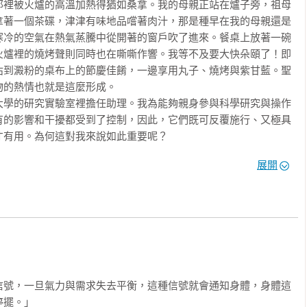
那裡被火爐的高溫加熱得猶如桑拿。我的母親正站在爐子旁，祖母


拿著一個茶碟，津津有味地品嚐著肉汁，那是種早在我的母親還是
eute）

寒冷的空氣在熱氣蒸騰中從開著的窗戶吹了進來。餐桌上放著一碗
火爐裡的燒烤聲則同時也在嘶嘶作響。我等不及要大快朵頤了！即
指南，而是具有絕佳基礎的有趣閱讀。」

沾到澱粉的桌布上的節慶佳餚，一邊享用丸子、燒烤與紫甘藍。聖
eute Magazin ）

的熱情也就是這麼形成。

大學的研究實驗室裡擔任助理。我為能夠親身參與科學研究與操作
有的影響和干擾都受到了控制，因此，它們既可反覆施行、又極具
有用。為何這對我來說如此重要呢？

實驗的幫助下，飲食研究者得以深入了解攝取食物的身體基礎，得
慣，本書是一個好的開始！」

展開
激素（荷爾蒙）與代謝過程。飲食研究者在脂肪組織與小腸壁中發
們也知道哪些大腦結構在控制著食物的攝取。然而，問題是：關於
或是關於當巧克力在我們的嘴裡融化時在我們的心中所激起的快
推薦：


驗室附近，那是一棟用紅砂岩蓋成的巴洛克式建築，頂層是閱覽
的小房間。在閱讀燈溫暖的燈光下，籠罩著濃烈的、近乎肅穆的寂
那裡準備我的統計考試；老是令我分心的，不單只有枯燥無聊的教
於理解且內容豐富的傑作！」

市與河流。

信號，一旦氣力與需求失去平衡，這種信號就會通知身體，身體這
的男士每天午後都會出現，他總會在那裡一連好幾個小時細心地鑽
擺。」
