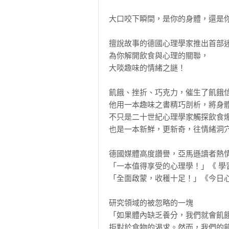
大口咬下瞬間，是你的身體，還是你
擅說故事的德國心理學家推出首部迷
為你解開飲食與心理的關聯，

大啖趣味的情緒之謎！

飢餓、挫折、巧克力，催生了飢餓信
他用一本趣味之書精巧剖析，將身體
不只是二十世紀心理學家觸探飲食爆
也是一本新鮮，更新奇，往情緒洞穴
德國媒體高度讚譽，亞馬遜讀者熱情
「一本值得享受的心理學！」《 學習世界
「全面啟蒙，收穫十足！」《今日心理學》（
研究領域的被忽略的一塊

「如果體內缺乏養分，我們就會飢
拒對於食物的渴求。然而，我們的