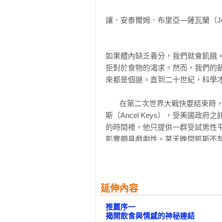
記憶的力量

研著法律條文。無可指謫的穿搭、
「強烈推薦！」

藉助熱量的撫慰

發出了某種重要人物的光芒。他專
讓．安泰爾姆．布里亞—薩瓦蘭（Jean Anthe
——Samsunflower23

糖與自我控制

式。

到了下午的某個時候，他便會慵懶
「極佳的科學詮釋！」

情感飲食之謎

小心翼翼地打開它的包裝。接著他
如果體內缺乏養分，我們就會飢餓
——Manfred Bonefeld

兩個臨床實例

閱讀與抄寫筆記時，他會一塊接一
拒對於食物的渴求。然而，我們的
基因與荷爾蒙讓我們成了情感飲食者
會在一旁偷偷地觀察著他的這項舉動
來都是個謎。直到二十世紀，科學才
「有趣的指南！」

童年的經歷

飲食與情感之間的基本關連就體現
——zauberblume
我們能否相信自己的飢餓感？

於我們身上的反應。在動物實驗室
       在第二次世界大戰快要結束時，明尼蘇達大學（University of Minnesota）的生理學家安瑟爾．凱
情感飲食的形成

顆粒，其中含有各種營養成分，聞
斯（Ancel Keys），受美國
肥胖問題

我索性就將一把糕點碎屑放到食物
的時間裡，他只提供一群受試男性平
創傷、貪婪與成癮

隨後便立刻興奮了起來。牠們盡己
影響頗具戲劇性。某天晚間凱斯不
連牠們也在飲食中體驗了歡樂。養狗
情況怎會變得如此艱苦。」那些受
失調飲食行為的情緒

見到、聞到或嚐到可以食用的東西
冷、嚴重掉髮。此外，他們對於噪
禁食與暴食的循環

感反應已經演化了數萬年，因此也
與肌肉的縮減，他們的所思所想不斷
飢餓病

也給我們現代人增添了許多的困難
        其中一位受試者曾在他的日記中寫道：「我的骨頭、肌肉、胃和理智彷彿在它們對於飲食的渴望
延伸內容
苗條的理想

人行步道聞到了烤香腸、炸薯條或
中融為一體。」另一位受試者則會
厭食症與貪食症如何形成？

推薦序一

拒。或者，我們會去飲食，藉以讓
己居然會迫不及待地想要看看有飲
進食障礙的情感世界

揭開飲食與情感的神秘連結
吃根巧克力棒，藉以提振精神。在