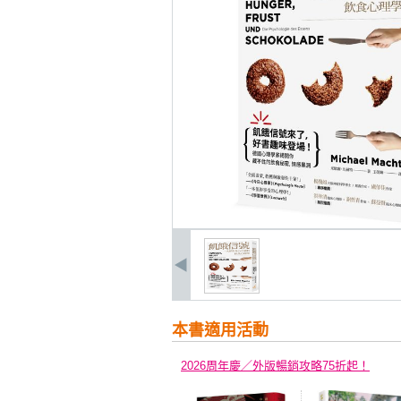
本書適用活動
2026周年慶／外版暢銷攻略75折起！