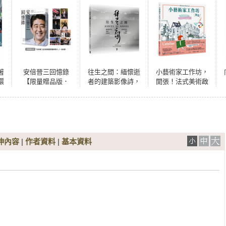
著
安倍晉三回憶錄
往生之間：緬懷逝
小藝術家工作坊，
環
【限量贈品版．
者的建築影像詩，
開張！法式美術啟
步
「安倍晉三紀念影
追憶摯愛的空間告
蒙，成功燃起你的
貼
像展限量明信片」
別式
畫畫夢(中文版獨家
（一組8張）】
附贈創意練習卡共
兩款)
伸內容
|
作者資料
|
基本資料