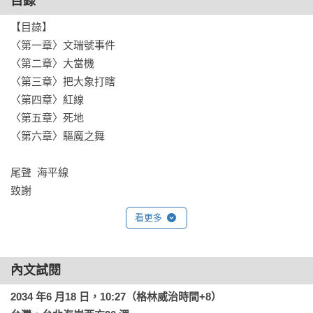
目錄
　　「我不知道第三次世界大戰會用什麼武器來打，但我知道
【目錄】

第四次世界大戰會用石頭和木棍。」——愛因斯坦

〈第一章〉文瑞號事件

〈第二章〉大當機

　　「這是我讀過的戰爭小說中，最專業的一本。」——范疇
〈第三章〉把大象打瞎

｜作家、知名評論家

〈第四章〉紅線

〈第五章〉死地

本書特色
〈第六章〉驅魔之舞

　　1. 作者具備實戰經驗，曾參與美中戰爭兵棋推演

　　史塔萊迪曾擔任北約（NATO）歐洲盟軍最高統帥、親自指
尾聲  海平線

揮航空母艦打擊群，非常熟知美國的地緣戰略風險。阿克曼則
致謝
於2012~2013年擔任歐巴馬政府白宮學者，曾參與美中戰爭兵棋
看更多
推演。兩位作者的生平經歷，大大增加了小說的真實性與可信
度。

內文試閱
　　2. 巧妙整合虛實人物，海戰Ｘ空戰Ｘ電子戰Ｘ局部核戰，
輪番上演！

2034 年6 月18 日，10:27（格林威治時間+8）

　　小說融合了真實事件與虛構情節，作者必須不斷因應時事