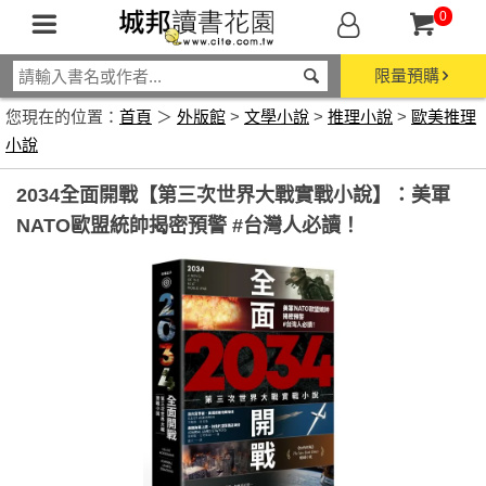
0
限量預購
您現在的位置：
首頁
＞
外版館
>
文學小說
>
推理小說
>
歐美推理
小說
2034全面開戰【第三次世界大戰實戰小說】：美軍
NATO歐盟統帥揭密預警 #台灣人必讀！