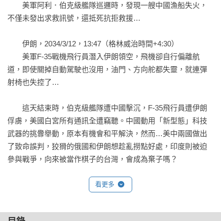
　　美軍阿利．伯克級艦隊巡邏時，發現一艘中國漁船失火，
不僅未發出求救訊號，還抵死抗拒救援…

　　伊朗，2034/3/12，13:47（格林威治時間+4:30）

　　美軍F-35戰機飛行員潛入伊朗領空，飛機卻自行偏離航
道，即使關掉自動駕駛也沒用，油門、方向舵都失靈，就連彈
射椅也失控了…

　　這天結束時，伯克級艦隊遭中國擊沉，F-35飛行員遭伊朗
俘虜，美國白宮所有通訊全遭竊聽。中國動用「新型態」科技
武器的挑釁舉動，原本有機會和平解決，然而…美中兩國做出
了致命誤判，狡猾的俄國和伊朗想趁亂撈點好處，印度則被迫
參與戰爭，向來被當作棋子的台灣，會成為棄子嗎？

　　本書是美軍將領根據真實兵棋推演情報所寫，作者期待這
看更多
部作品能成為第三次世界大戰的「疫苗之書」，警醒世人思
考：這是我們要的未來嗎？
