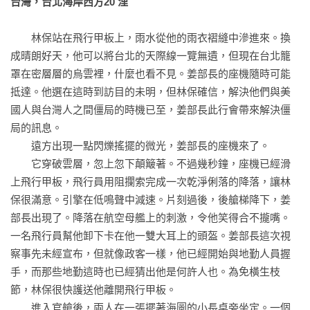
台灣，台北海岸西方20 浬
來修改故事細節，例如：Covid-19新冠疫情爆發、美國以無人
機暗殺伊朗軍事指揮官蘇萊曼尼，都導致作者多次更動小說設
　　林保站在飛行甲板上，雨水從他的雨衣褶縫中滲進來。換
計。而作者筆下的各式武器，背後也皆有真實依據。

成晴朗好天，他可以將台北的天際線一覽無遺，但現在台北籠
罩在密層層的烏雲裡，什麼也看不見。姜部長的座機隨時可能
　　3. 年份設定引發美國軍方、媒體的激烈爭論

抵達。他選在這時到訪目的未明，但林保確信，解決他們與美
　　小說原本設定在2050年，但寫作過程中，中美關係不斷惡
國人與台灣人之間僵局的時機已至，姜部長此行會帶來解決僵
化，因此開戰日期不斷推前到2034年。出版後，美國前國防部
局的訊息。

長和不少美國軍官甚至認為，中美在2024年或2026年就會開
　　遠方出現一點閃爍搖擺的微光，姜部長的座機來了。

打。作者也坦言：「我們認為戰爭可能會在更短時間內爆發，
　　它穿破雲層，忽上忽下顛簸著。不過幾秒鐘，座機已經滑
而我們寫作的目的就是要竭盡全力避免下一次世界大戰。」

上飛行甲板，飛行員用阻攔索完成一次乾淨俐落的降落，讓林
保很滿意。引擎在低鳴聲中減速。片刻過後，後艙梯降下，姜
　　4. 警示中美台關係未來走向

部長出現了。降落在航空母艦上的刺激，令他笑得合不攏嘴。
　　作者透過小說，回答了至今困擾許多讀者的問題：

一名飛行員幫他卸下卡在他一雙大耳上的頭盔。姜部長這次視
　　＃美國設定的第三次世界大戰「動武紅線」有哪些？

察事先未經宣布，但就像政客一樣，他已經開始與地勤人員握
　　＃中共犯台，美國會出兵嗎？

手，而那些地勤這時也已經猜出他是何許人也。為免橫生枝
　　＃什麼是「新型態」戰爭？中國的人工智慧、網路攻擊、
節，林保很快護送他離開飛行甲板。

軍事衛星能力，有可能超越美國嗎？

　　進入官艙後，兩人在一張擺著海圖的小長桌旁坐定。一個