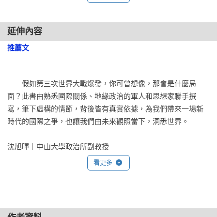
　　★陳凝觀 | 壹電視「年代向錢看」主持人

美國人發動核子攻擊的威脅不但不能突顯他們的長處，反而將
　　★張國立 | 作家

他們的弱點曝露無遺。美國人如果真的想威脅中國，就應該發
延伸內容
　　★張國城 | 北醫大通識教育中心教授/副主任

動大規模網路攻擊。唯一問題是美國人辦不到，美國人缺乏駭
　　★張　誠 | 前雄三飛彈總工程師

進中國線上基礎設施的能力。「去管制化」（deregulation）為
推薦文
　　★張鎮宏 | 轉角國際udn Global主編

美國帶來驚人的創新與經濟實力，但這種作法現在也成為美國
　　★莊德仁 | 建中歷史科教師、師大歷史所博士

的弱點。美國的線上基礎設施分崩離析，很容易遭到破壞，而
　　★黃介正 | 淡大國際事務與戰略研究所副教授

中國的線上基礎設施卻沒有這種問題。「事實證明，美國人沒
　　假如第三次世界大戰爆發，你可曾想像，那會是什麼局
　　★黃益中 | 公民教師、《思辨》作者

有能力建構一個集中化的網路防禦平台，」姜部長說。「而我
面？此書由熟悉國際關係、地緣政治的軍人和思想家聯手撰
　　★顏擇雅 | 作家

們只需按一個鈕，就能讓他們大多數的電網當機。他們發動核
寫，筆下虛構的情節，背後皆有真實依據，為我們帶來一場新
子報復的威脅既過時而且荒謬，就像你向對方挑戰、要求決鬥
時代的國際之爭，也讓我們由未來觀照當下，洞悉世界。

好評推薦
前，還先用手套在對方臉上掃一下。現在時間到了，我們得讓
　　◆讀者戰慄推薦——我讀到不可自拔

他們知道，我們對核子威脅的想法了。」

沈旭暉｜中山大學政治所副教授

　　「這本書就像個陷阱，我愈想抽離，愈是讀得不可自
　　「我們要怎麼讓他們知道？」林保邊問，邊按下一個遙控
看更多
拔。」——Sgt Fletcher（Amazon讀者五星好評）

鈕，關閉不斷旋轉的全息投影地圖。他移開擺在桌面上的兩個
　　本書精彩描寫未來戰爭場景，尤其交戰各方運用網電科技
茶杯，露出海圖，好像要與姜部長討論一場海上作戰一樣。

遂行精準打擊，令人不寒而慄，又非難以想像。作者亦揭示
　　「不像虛構小說，反而像真實故事……我甚至在《紐約時
　　「我們在這裡按兵不動，」姜部長對那些海圖擺了擺手說
了，戰爭的爆發無論是精心盤算或誤判情勢，後果終是生命傷
報》一篇文章中，讀到小說裡使用的科技武器，這一切讓我感
道。「我們先從北方，在巴倫支海下手。美國的第三與第六艦
亡的悲劇。對於夾處大國權力交鋒之間的台灣極具啟示。
