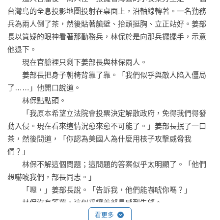
　　＃美國政府內的主戰派，如何導致外交調解失敗？

台灣島的全息投影地圖投射在桌面上，沿軸線轉著。一名勤務
　　＃戰爭結束後，誰將成為地緣政治新霸主？

兵為兩人倒了茶，然後貼著艙壁、抬頭挺胸、立正站好。姜部
長以質疑的眼神看著那勤務兵，林保於是向那兵擺擺手，示意
戰鬥推薦
他退下。

　　★Cheap  | 歷史Youtuber

　　現在官艙裡只剩下姜部長與林保兩人。

　　★朱宥勳 | 作家

　　姜部長把身子朝椅背靠了靠。「我們似乎與敵人陷入僵局
　　★沈旭暉 | 中山大學政治所副教授

了……」他開口說道。

　　★沈伯洋 | 台北大學犯罪學研究所助理教授

　　林保點點頭。

    ★沈榮欽 | 加拿大約克大學副教授

　　「我原本希望立法院會投票決定解散政府，免得我們得發
　　★吳宗翰 | 國防安全研究院網安所助理研究員

動入侵。現在看來這情況愈來愈不可能了。」姜部長抿了一口
　　★吳承羲 | 醫師、網路作家「東村誠醫師的診療室」

茶，然後問道，「你認為美國人為什麼用核子攻擊威脅我
　　★汪　浩 | 國際政治經濟評論家

們？」

　　★施孝瑋 | 軍情與航空網站主編

　　林保不解這個問題；這問題的答案似乎太明顯了。「他們
　　★洪瑞閔 | 國防安全研究院資源所助理研究員

想嚇唬我們，部長同志。」

　　★范　疇 | 作家、知名評論家

　　「嗯，」姜部長說。「告訴我，他們能嚇唬你嗎？」

　　★陳方隅 | 菜市場政治學共同編輯、東吳大學政治系助理教
　　林保沒有答覆，這似乎讓姜部長感到失望。

授

　　「應該嚇唬不了你，」他對林保說。根據姜部長的說法，
看更多