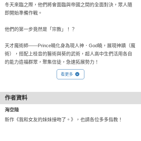
冬天來臨之際，他們將會面臨與帝國之間的全面對決，眾人隨
即開始準備作戰。

他們的第一步竟然是「宗教」！？

天才魔術師——Prince曉化身為現人神．God曉，展現神蹟（魔
術），搭配上桂音的醫術與葵的武術，超人高中生們活用各自
的能力造福群眾，聚集信徒，急速拓展勢力！
看更多
作者資料
海空陸
新作《我和女友的妹妹接吻了。》，也請各位多多指教！ 