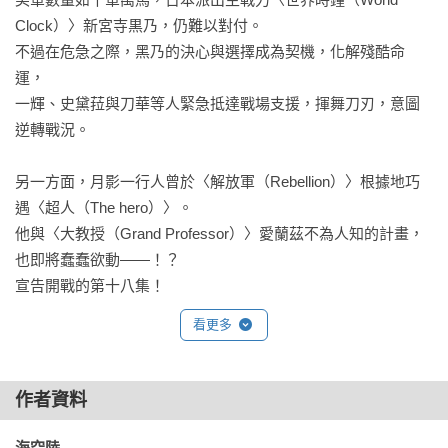
Clock）〉新宮寺黒乃，仍難以對付。

不過在危急之際，黑乃的決心與選擇成為契機，化解殘酷命
運，

一輝、史黛菈與刀華等人緊急抵達戰場支援，揮舞刀刃，意圖
逆轉戰況。

另一方面，月影一行人曾於〈解放軍（Rebellion）〉根據地巧
遇〈超人（The hero）〉。

他與〈大教授（Grand Professor）〉愛蘭茲不為人知的計畫，
也即將蠢蠢欲動——！？

宣告開戰的第十八集！
看更多
作者資料
海空陸 