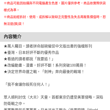
※商品可能因拍攝與不同電腦產生色差，圖片僅供參考，商品依實際供貨
樣式為準。
※商品如經拆封、使用、或拆解以致缺乏完整性及失去再販售價值時，恕
無法退(換)貨！
內容簡介
★萬人矚目，讀者拼命敲碗催促中文版出書的強檔新刊

★臺灣、日本好評不斷的優秀作品 

★看過的讀者都說「我要追！」 

★改編動畫、漫畫，好評不斷！系列突破100萬冊！

★決定世界命運之戰，「劍神」奔向最後的戰場！

「我不會讓你殺死任何人！」

眾人順利討伐〈大炎〉天童，首都東京仍遭受美軍侵略，深陷
防衛戰之中。

美軍數量如千軍萬馬，日本派出主戰力〈世界時鐘（World 