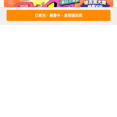
已售完，補書中，貨到通知我
注意事項
若有任何購書問題，請參考
FAQ
花園快訊
︱
FAQ
︱
大量團購
︱
隱私權政策
︱
防詐騙提醒
客服信箱
︱客服專線：(02) 2500-7718
■ 版權所有，禁止轉載 ■