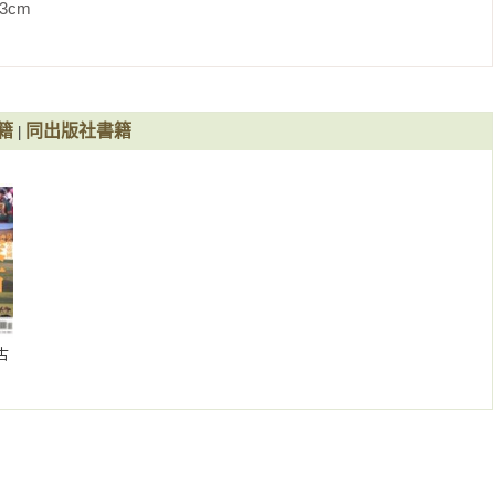
             
anna的泡泡，搖擺金色波札那

長程的拉車我都無怨無悔。少了Savanna陪伴的非洲卡車之旅，只
去

籍
同出版社書籍
|
很怕跌跤，酒精加上法朵音樂的交互作用讓人很容易腿軟、心碎，
都是買醉的酒吧

昏時分總會看到人們在晾衣架下、坐在板凳上、拎著啤酒、痴痴地
ito+Daiquiri

古
的鮮明旗幟，酒標上的女神引領我走進哈瓦那、穿越菸田、跳入加勒比海，
下個吧台。

飲藍色多瑙河

，大雨中，沿岸的民眾酩酊大醉，雨、水、酒完全交融，多瑙河成