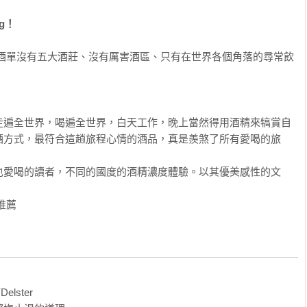
ng！
的酒單沒有五大酒莊、沒有厲害酒區、只有在世界各個角落的尋常飲
走遍全世界，喝遍全世界，白天工作，晚上當然得用酒精來犒賞自
酒方式，最符合這趟旅程心情的酒品，真是羨煞了所有愛喝的旅
也愛喝的讀者，不同的國度的酒精濃度體驗。以其優美感性的文


推薦
ster
