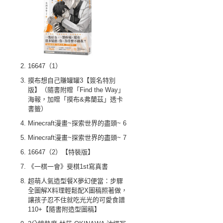
16647（1）
摸布想自己賺罐罐3【簽名特別
版】（隨書附贈「Find the Way」
海報，加贈「摸布&弗蘭茲」透卡
書籤）
Minecraft漫畫~探索世界的盡頭~ 6
Minecraft漫畫~探索世界的盡頭~ 7
16647（2）【特裝版】
《一棋一會》斐棋1st寫真書
超萌人氣造型餐X夢幻便當：步驟
全圖解X料理輕鬆配X圖稿照著做，
讓孩子忍不住就吃光光的可愛食譜
110+【隨書附造型圖稿】