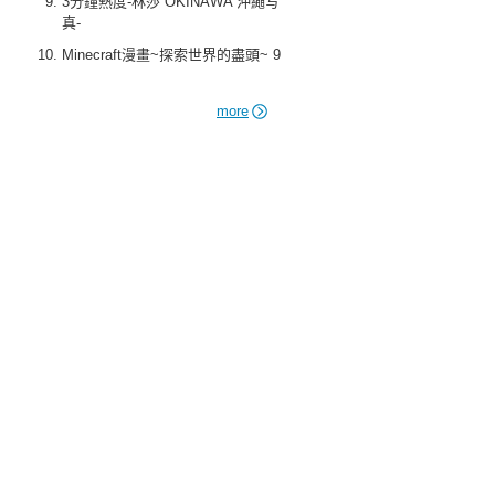
3分鐘熱度-林莎 OKINAWA 沖繩写
真-
Minecraft漫畫~探索世界的盡頭~ 9
more