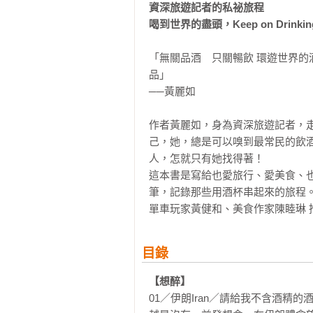
資深旅遊記者的私祕旅程

喝到世界的盡頭，Keep on Drinki
「無關品酒　只關暢飲 環遊世界
品」

──黃麗如

作者黃麗如，身為資深旅遊記者，
己，她，總是可以嗅到最常民的飲
人，怎就只有她找得著！

這本書是寫給也愛旅行、愛美食、
筆，記錄那些用酒杯串起來的旅程。
單車玩家黃健和、美食作家陳睦琳 
目錄
【想醉】
01／伊朗Iran／請給我不含酒精的酒Del