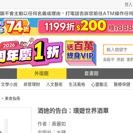
登入
吳毅平
原創
東
原創
Rewire
外版館
套書館
文學小說
商管理財
人文藝術
生活風格
心靈勵志
醫療保健
>
美食指南
酒途的告白：環遊世界酒單
作者：
黃麗如
出版社：
大辣