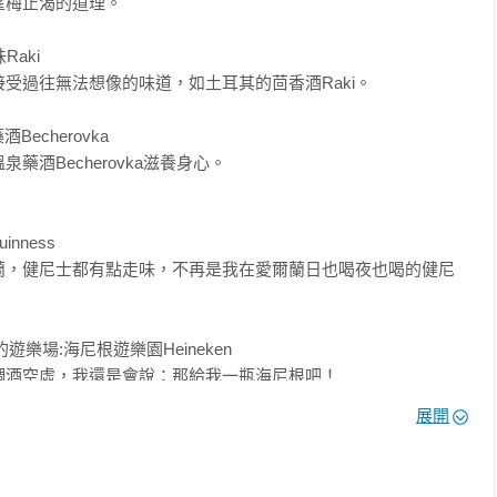
梅止渴的道理。

aki

受過往無法想像的味道，如土耳其的茴香酒Raki。

echerovka

酒Becherovka滋養身心。

ness

蘭，健尼士都有點走味，不再是我在愛爾蘭日也喝夜也喝的健尼
遊樂場:海尼根遊樂園Heineken

酒空虛，我還是會說：那給我一瓶海尼根吧！

展開
Gluhwein

。
