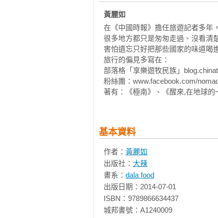
07／愛爾蘭Ireland／極地的暖心滋
黃麗如
我是在造訪愛爾蘭的時候才愛上威士
在《中國時報》擔任旅遊記者多年，
很多地方都只是匆匆走過、沒看清楚
08／智利Chile vs 祕魯Peru／智利
害怕遺忘只好把那些國家的味道喝進
智利和秘魯均將Pisco Sour視為
旅行的偏見多寫在：

喝！

部落格「享樂遊牧民族」blog.chinatim
粉絲團：www.facebook.com/nomad
09／祕魯Peru印加式的迷醉／Chic
著有：《極南》、《醒來,在地球的
喝Chicha會變笨、古柯讓人放
靈魂卻飛得比天空還高。

基本資料
【暢飲】
10／緬甸仰光Yangon／用酒精記住時光Th
作者：
黃麗如
如果星期五晚上在仰光，一定要鑽進仰光河
出版社：
大辣
光。

書系：
dala food
出版日期：2014-07-01

11／漢堡Hamburg／漢堡漁市喝
ISBN：9789866634437

這是我參加過最早的party、比上班
城邦書號：A1240009
