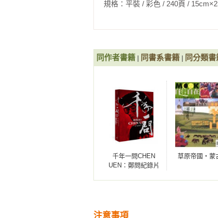
規格：平裝 / 彩色 / 240頁 / 15cm×23cm   
12／波札那Botswana／乘著Sav
如果拉車旅行是一個移動的酒吧，再
會變成乾燥無聊的公路考察之旅。

13／葡萄牙Portugal／聽著Fado喝下
同作者書籍
同書系書籍
同分類書
|
|
走在里斯本上上下下的石板路上我
迷失在酒館林立的巷弄。

14／伊斯坦堡Istanbul／每個屋頂
伊斯坦堡有千千萬萬個屋頂，在黃
望著海的方向。

15／哈瓦那Havana／和海明威一起買醉Moj
千年一問CHEN
草原帝國‧蒙
Havana Club標誌是旅程中
UEN：鄭問紀錄片
在女神的指引下我從這個吧台晃盪到
(全書)
16／藍色多瑙河Blue Danube／暢
從德國南部和奧地利是被酒水所淹
注意事項