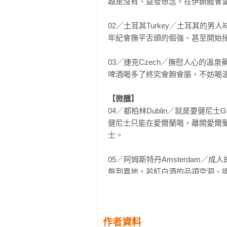
越是沒有、益發想念。在伊朗體會望
02／土耳其Turkey／土耳其的男人味R
年紀會撫平舌頭的倔強、甚至開始接
03／捷克Czech／撫慰人心的溫泉藥酒B
啤酒喝多了終究會飽會脹，不妨喝溫泉藥
【微醺】
04／都柏林Dublin／就是要健尼士Guin
健尼士只能在愛爾蘭喝，離開愛爾
士。

05／阿姆斯特丹Amsterdam／成人的
每到異地，若紅白酒的品項空洞、調
06／柏林Berlin／聖誕節的滋味：熱紅酒
熱紅酒不會醉，醉人的是季節的氣氛
作者資料