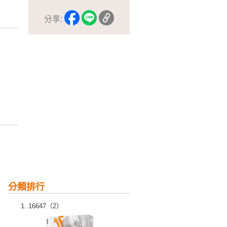
分享:
分類排行
16647（2）