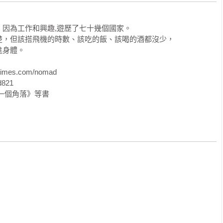
味：愛爾蘭威士忌Jameson

忌，並不是愛爾蘭威士忌特別好喝，而是他總是來的正是時候。

因為工作和興趣,遊歷了七十幾個國家。

，但該搭飛機的時數、該吃的飯、該喝的酒都沒少，

到祕魯的共同語言Pisco Sour

身體。

國飲，但這兩國不怎麼要好，都說對方的Pisco Sour是剽竊來的，難
es.com/nomad

821

ha+古柯=馬丘比丘滋味

一個角落》等書
空，整趟馬丘比丘的健行還好有這兩種神物的加持。儘管全身痠痛，但
e Strand Bar

畔的The Strand Bar，他的Happy Hour是極有誠意的暢飲時
到飽，先買醉再買魚

時間還早，這也是我最早在體內注入酒精的party。
