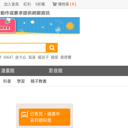
加入會員
紅利
6折購
購物車
(
0
)
野
16647
皮卡丘
寫真
楊双子
親簽
奧德賽
漫畫館
影音館
科普
學習
親子教養
已售完，補書中
貨到通知我