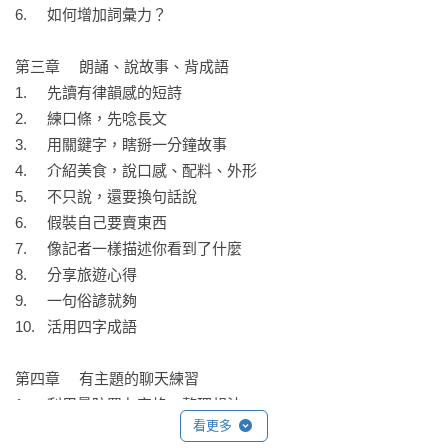
把話說清楚。

6.	如何增加詞彙力？

‧像YouTuber做吃播一樣，從口感、配料、外形，介紹今天的
第三章	朗誦、說故事、背成語

一餐；孩子的表達欲，常常來自於「有人願意聽」。

1.	先讀有律韻感的短詩

2.	練口條，先唸長文

‧總是講到一半就卡住？

3.	用關鍵字，瞎掰一分鐘故事

引導他像記者報新聞一樣：時間、地點、發生什麼事，慢慢說
4.	介紹美食，說口感、配料、外形

清楚。

5.	不只說，還要換句話說

6.	假裝自己要賣東西

如果孩子想要爭取當班長，該怎麼說服同學支持？

7.	像記者一樣描述你看到了什麼

如何回應對方的無禮要求？怎麼拒絕，不傷人、不害己？

8.	分享旅遊心得

 教室裡、朋友圈，話該怎麼說，麻煩就沒了？

9.	一句俗諺就夠

10.	活用四字成語

從日常聊天、餐桌對話、到人際問題，29種生活情境範例，孩
子說話有重點、不再吃悶虧。

第四章	有主題的聊天練習

1.	利用曼陀羅九宮格，整理想法

看更多
正向教養講師／家瑢

2.	鼓勵他一邊回想，一邊說
