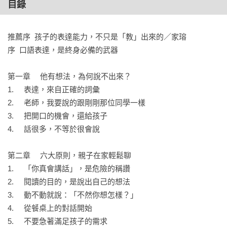
目錄
 長大後，容易成為只顧著講自己、不在乎別人說什麼的人。

‧孩子的詞彙力，是在餐桌上培養的

推薦序  孩子的表達能力，不只是「教」出來的／家瑢

 別說：「媽媽煮什麼，你就吃什麼！」

序  口語表達，是終身必備的武器

 改說：「你最喜歡哪一道？為什麼？」

 別說：「今天在學校怎麼樣？」

第一章	他有想法，為何說不出來？

 改說：「下課時間，你跟誰一起玩？」

1.	表達，來自正確的詞彙

2.	老師，我要說的跟剛剛那位同學一樣

別急著幫孩子下定論，當他有想法，才能夠把話說清楚。

3.	把開口的機會，還給孩子

4.	話很多，不等於很會說

◎朗誦、說故事、背成語，都是表達

‧練口條最好的書，就是唸童話故事，先讀出聲音，

第二章	六大原則，親子在家輕鬆聊

  越長的文章，越要注意速度、斷句、換氣。怎麼練？

1.	「你真會講話」，是危險的稱讚

「天啊，我是一隻天鵝！」請帶著情感朗讀臺詞。

2.	閱讀的目的，是說出自己的想法

3.	動不動就說：「不然你想怎樣？」

‧用關鍵字，瞎掰一分鐘故事。

4.	從餐桌上的對話開始

麻辣燙、小狗、學習、週末、壓歲錢，讓孩子在限時內，練習
5.	不要急著滿足孩子的需求
