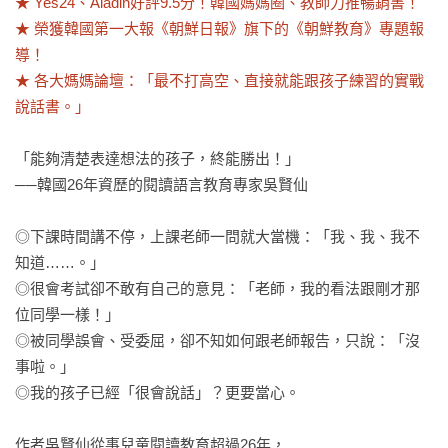
★ Yes24、Aladin好評9.5分！韓國媽媽圈、教師力推暢銷書！

★ 榮獲韓國第一大報《朝鮮日報》旗下的《朝鮮教育》專題報
導！

★ 各大媽媽論壇：「最不打高空、直接就能跟孩子練習的實戰
說話書。」
「能夠清楚表達想法的孩子，終能勝出！」

──韓國26年資歷的閱讀語言教育專家吳賢仙

◎下課時間講不停，上課老師一問就大當機：「我、我、我不
知道……。」

◎很會考試卻不敢有自己的意見：「老師，我的看法跟剛才那
位同學一樣！」

◎被同學誤會、受委屈，卻不知如何跟老師報告，只說：「沒
事啦。」

◎我的孩子已經「很會說話」？更要當心。

作者吳賢仙從事兒童閱讀教育超過26年，
