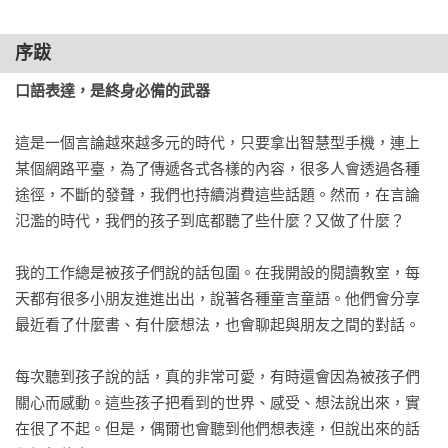
閱讀推廣人、國小教師／林怡辰
3.	反正說不說都沒差，他就不說了

4.	跟別人介紹自己的小事

序跋
5.	如果孩子想要當班長

6.	無法跟人解釋，就代表還沒弄懂

口語表達，是終身必備的武器
7.	「有趣」背後的意義

8.	孩子其實也關心社會問題

這是一個言論越來越多元的時代，只要拿出智慧型手機，連上
某個網路平臺，為了傳遞各式各樣的內容，很多人會透過各種
第五章	讀與說，都很重要

途徑，不斷的發聲，我們也持續消費這些話題。然而，在言論
1.	不要問：「你看懂了嗎？」

氾濫的時代，我們的孩子到底都聽了些什麼？又做了什麼？

2.	讓孩子從「有感覺」的地方說起

3.	評論不是指責，而是找出價值

我的工作總是被孩子們說的話包圍。在我開設的閱讀教室，每
4.	用「哇！我第一次知道這件事」引導他

天都有很多小朋友進進出出，說著各種童言童語。他們會分享
5.	如何閱讀一本書？

最近看了什麼書、有什麼想法，也會聊起與朋友之間的對話。

6.	不要選太難的讀本	

每次聽到孩子說的話，真的非常可愛，有時還會因為被孩子們
第六章  話該怎麼說，麻煩就沒了？

關心而感動。這些孩子把看到的世界、感受、想法說出來，實
1.	共感，是對話的開始

在很了不起。但是，偶爾也會聽到他們想表達，但說出來的話