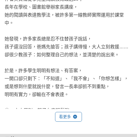
長年在學校、圖書館舉辦家長講座， 

她的閱讀與表達教學法，被許多第一線教師實際運用於課堂
中。

她發現，許多家長總是忍不住替孩子說話，

孩子還沒回答，爸媽先搶答；孩子講得慢，大人立刻救援……

卻很少教孩子：如何整理自己的想法，並清楚的說出來。

於是，許多學生明明有想法、有答案，

一開口卻只剩下：「不知道」、「我不會」、「你想怎樣」，

或是想到什麼就說什麼，發言一長串卻抓不到重點，

明明有實力，卻輸在不會表達。

◎	六大原則，親子在家輕鬆聊

看更多
‧話很多，不等於很會說。

「你真會講話」，是危險的稱讚。

 因為孩子會把「很會說話」，解讀成「我都是對的」，
