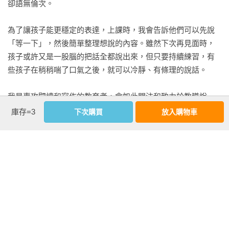
2.	讓孩子自己解決問題

卻語無倫次。

3.	明明是請求，聽起來卻像命令

4.	如何回應對方的無禮？

為了讓孩子能更穩定的表達，上課時，我會告訴他們可以先說
5.	怎麼拒絕，不傷人、不害己？

「等一下」，然後簡單整理想說的內容。雖然下次再見面時，
孩子或許又是一股腦的把話全都說出來，但只要持續練習，有
結語 29種情境，常用對話全收錄
些孩子在稍稍喘了口氣之後，就可以冷靜、有條理的說話。

我是專攻閱讀和寫作的教育者，會如此關注和致力於教導說
話，理由很明確。因為一個人所說的話就代表那個人的感受、
庫存=3
下次購買
放入購物車
想法、認知，不管是什麼，都會展現出說話者的本質，所以我
認為說話必須從小用心教導。

尤其生活在重視口語能力的時代，我們更應該教導孩子積極表
達。一般提到很會講話，通常是指在大眾面前發言、在舞臺上
發表。但如果在日常生活中支支吾吾，自然就無法在公開場合
說話。
