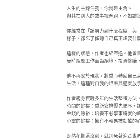
人生的主線任務，你就是主角。

與其在別人的故事裡奔跑，不如讓每
你經常在「該努力到什麼程度」與
樣子，卻忘了傾聽自己真正想要什麼
這樣的狀態，作者也經歷過。他曾
歲時經歷工作面臨絕境、投資慘賠，
他不再安於現狀，將重心轉回自己
生活，這種對自我的坦率與適度放手
作者親身實踐多年的生活整頓方法，
時間的餘裕：重新安排優先順序，讓
金錢的餘裕：培養不必事事將就的底
心靈的餘裕：擁有不輕易被動搖的心
既然花期還沒到，就別急著迎合世界