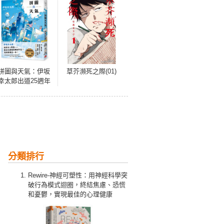
拼圖與天氣：伊坂
草芥瀕死之際(01)
幸太郎出道25週年
紀念作品！溫暖、
幽默、跳躍，伊坂
宇宙集大成之作！
分類排行
Rewire-神經可塑性：用神經科學突
破行為模式迴圈，終結焦慮、恐慌
和憂鬱，實現最佳的心理健康