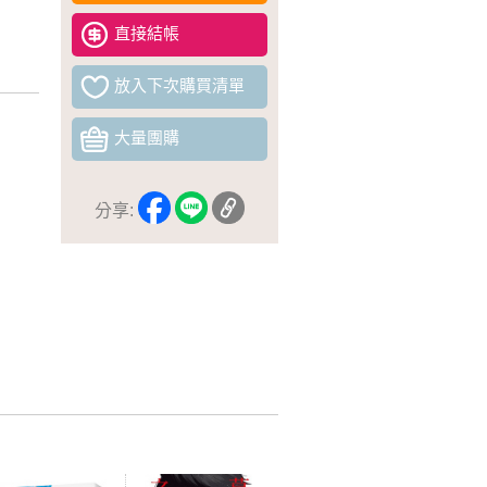
直接結帳
放入下次購買清單
大量團購
分享: