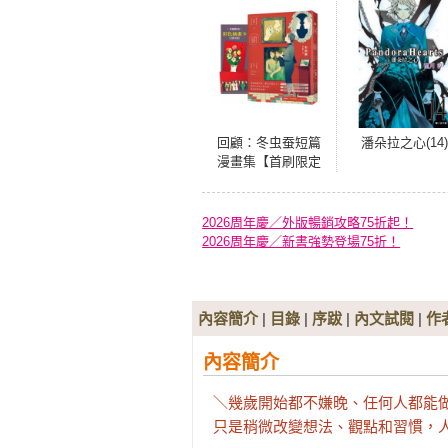
回顧：冬虫蚕短篇
潘朵拉之心(14)
漫畫集【首刷限定
贈品版】（單篇漫
畫突破1300萬觀看
數，一個你現在必
2026周年慶／外版暢銷攻略75折起！
須記住的名字！）
2026周年慶／新書強勢登場75折！
內容簡介
|
目錄
|
序跋
|
內文試閱
|
作
內容簡介
＼幾歲開始都不嫌晚、任何人都能做
只是稍微改變想法、觀點和習慣，