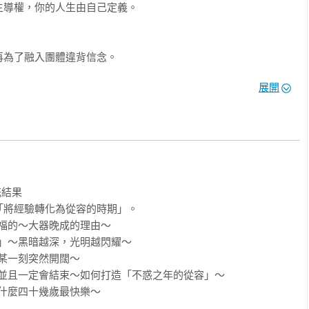
導權，你的人生由自己定義。

為了融入團體違背信念。

生活保留從容不迫的空間。

展開
將任務轉化為成長經驗。

不決時，選擇勇敢前進。

，面對變化不輕易退縮。

結果

將經驗轉化為從容的時期」。

生引導員、人氣播客 
福的～大器晚成的理由～

」～黑暗越深，光明越閃耀～

某一刻突然開闊～

，並且一定會結束～如何打造「不惑之年的從容」～

什麼四十幾歲最快樂～
