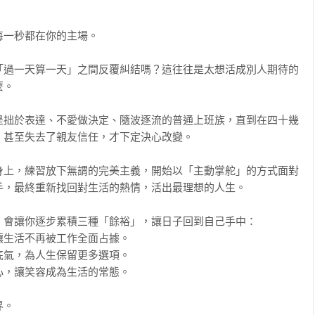
一秒都在你的主場。

「過一天算一天」之間反覆糾結嗎？這往往是太想活成別人期待的
。

是拙於表達、不愛做決定、隨波逐流的普通上班族，直到在四十幾
甚至失去了親友信任，才下定決心改變。

身上，練習放下無謂的完美主義，開始以「主動掌舵」的方式面對
，最終重新找回對生活的熱情，活出最理想的人生。

會讓你逐步累積三種「餘裕」，讓日子回到自己手中：

生活不再被工作全面占據。

氣，為人生保留更多選項。

，讓笑容成為生活的常態。

。
