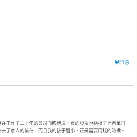
展開
答案」再收進心裡

，都會被你吸引。

我在工作了二十年的公司面臨絕境，買的股票也虧損了七百萬日
受

去了家人的信任，而且我的孩子還小，正是需要用錢的時候。
