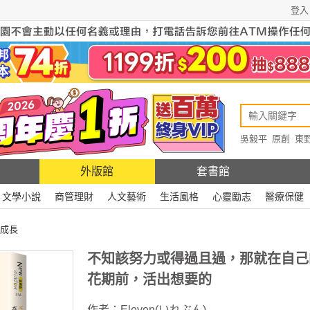
登入
吳毅平
原創
東
原創
Rewire
外版館
套書館
文學小說
商管理財
人文藝術
生活風格
心靈勵志
醫療保健
成長
不知該努力或得過且過，那就在自己
花期前，活出想要的
作者：
Eleven(いれぶん)