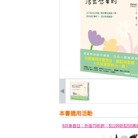
本書適用活動
8月會員日：外版79折起；$1199折$200再