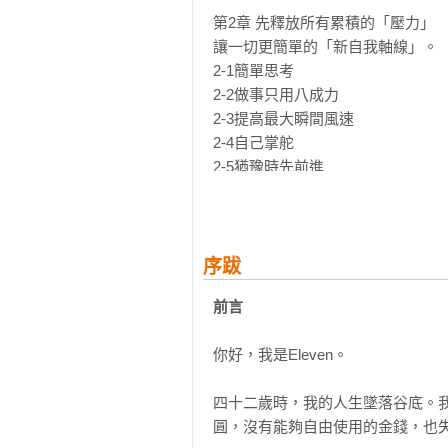
第2章 先釋放所有累積的「壓力」

讓一切更簡單的「新自我軸線」。

2-1簡單思考

2-2做事只用八成力

2-3提高最大瞬間風速

2-4自己掌舵

2-5猶豫時先前進

2-6想做的事就去做

2-7容許不完美

2-8不壓抑內心的煩悶

2-9不要消極地勉強自己

序跋
2-10不要一直「思考」，先找出「
前言
2-11找到三種餘裕

你好，我是Eleven。

第3章 再次審視「人際關係」

只要掌控了氣氛，無論是異性或同性
四十二歲時，我的人生墜落谷底。
3-1不要只講道理，也要觀察對方的感
圓，沒有能夠自由使用的金錢，也失
3-2對方只理解三成
