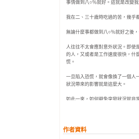
事情做到八○％就好。這就是改變我
時代，老了以後生活費要怎麼辦？

4-10假日不工作

我在二、三十歲時吃過的苦，幾乎都
許多事情都令人不安，但也沒有空閒
第5章 幫助你達到真正「不惑」的八
讓你在四十歲「直線前進」不迷惘的
無論什麼事都做到八○％就好之後，
你是不是也曾這樣想呢？總覺得現在
5-1盡量保持樂觀

5-2不要走捷徑

人往往不太會應對意外狀況。即使
我也曾經過著這樣的人生。

5-3珍惜腸胃

的人，又或者是工作速度很快，什
5-4別人是別人，不要隨波逐流，好
慌。

不過，歷經了在谷底的兩年，我的人
5-5性格可以用習慣來改變

5-6培養不迷惘的心理素質

一旦陷入恐慌，就會像換了一個人
從此，我進入了完全不一樣的世界。
5-7永遠都不會太遲

狀況帶來的影響就是這麼大。

5-8持續努力的人終將勝出

其實，四十幾歲正是人生最愉快的時
如此一來，如何避免突發狀況就非
第6章 聰明人會決定「不做哪些事」
保持神經敏銳。

我有自信可以這麼說。四十五歲的我
為了讓人生不後悔，你需要「練習放
6-1不痛不癢的決定

即使如此，突發狀況還是會發生，畢
四十幾歲之後，我擁有了三種餘裕：
6-2延後想做的事

作者資料
●時間的餘裕

6-3太認真的生活方式

例如，晚上有個聚餐，所以今天絕
●金錢的餘裕

6-4放棄自己
