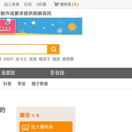
加入會員
紅利
6折購
購物車
(
0
)
野
16647
皮卡丘
寫真
楊双子
親簽
奧德賽
漫畫館
影音館
科普
學習
親子教養
的
庫存 = 9
放入購物車