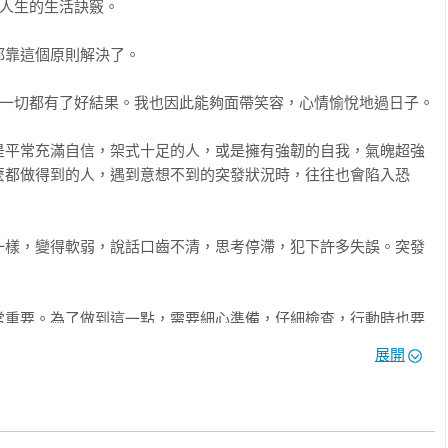
人生的生活訣竅。

靠這個原則解決了。

思考，時間就這麼過去了。這也是沒辦法的事。

個訣竅

心理關鍵。

一切都有了好結果。我也因此能夠面帶笑容，心情愉悅地過日子。

的自己很陰沉，無精打采。

是平常充滿自信，架式十足的人，或是擁有強韌的自我，氣魄超強
麼都做得到的人，遇到意想不到的突發狀況時，往往也會陷入恐
好吸收經驗

生有了極大的轉變，而且改變程度令人無法置信。

一樣，變得軟弱，說話口齒不清，思考停滯，犯下許多失誤。突發


候。

常重要。為了做到這一點，需要細心準備，仔細檢查，行動時也要


，現在最快樂！

手」。

展開
竟那正是它被稱為「突發」的原因。



對不想加班。你會認真地擬定計畫，決定今天要準時下班，全力以