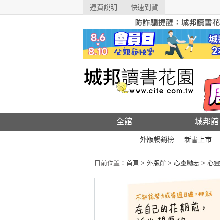
運費說明
快速到貨
全館
城邦館
外版暢銷榜
新書上市
目前位置：
首頁
>
外版館
>
心靈勵志
>
心靈