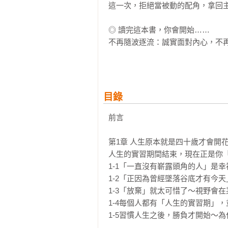
這一次，拒絕當被動的配角，拿回主
◎ 讀完這本書，你會開始……

不再隨波逐流：誠實面對內心，不再
不再追求完美：事情做到80％，為
不再被動工作：停止照單全收，主動
不再過度糾結：對想做的事感到猶豫
不再自我設限：建立堅韌與樂觀心態
目錄
【誠摯推薦】（按姓氏筆畫排列）

前言

吳若權│作家 

郝旭烈│郝聲音Podcast主持人 

第1章 人生原本就是四十歲才會開花
鄭俊德│閱讀人社群主編 

人生的實習期間結束，現在正是你「
Vito大叔｜重啟人生教練、設計人
1-1「一直沒有嶄露頭角的人」是幸
1-2「正因為曾經墜落谷底才有今天
1-3「放棄」就太可惜了～視野會在
1-4每個人都有「人生的實習期」
1-5習慣人生之後，勝負才開始～為