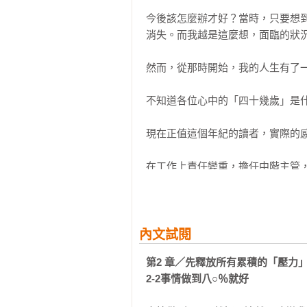
3-3完全以對方的眼光來看事情～把
今後該怎麼辦才好？當時，只要想
3-4主動露出笑容

消失。而我越是這麼想，面臨的狀況
3-5了解自己的不成熟

3-6用言語表達感謝與敬意

然而，從那時開始，我的人生有了一
3-7好好調整自己的狀態

3-8多找幾個容身之處

不知道各位心中的「四十幾歲」是什
3-9關於Eleven教室

現在正值這個年紀的讀者，實際的感
第4章 把「時間」和「金錢」投資在
如何找出讓人生更豐富的「成長股」
在工作上責任變重，擔任中階主管
4-1相遇是寶物

也越來越多。拚命工作，每天都非
4-2累積信任與信賴

濟上毫無餘裕。夫妻對話只剩下錢
4-3用薪水之外的方法增加收入

係都很緊繃，一點也不開心。

4-4Twitter與不動產

內文試閱
4-5讓自己不疲勞的小訣竅

希望人生能往好的方向發展。但現
4-6四十歲開始也要投資身體

第2 章／先釋放所有累積的「壓力」
紀了。接下來，應該就是靠著惰性度
4-7朝活會改變你的人生

2-2事情做到八○％就好
4-8想事情最多花十五分鐘

終身僱用制的時代已經結束。中小
4-9拒絕被動的工作與讓人提不起勁