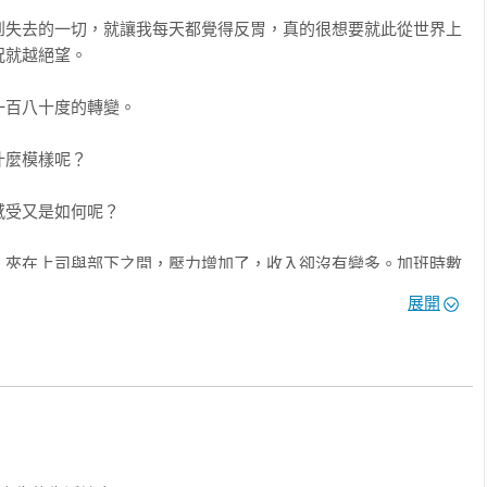
自己的優先順序調低～

到失去的一切，就讓我每天都覺得反胃，真的很想要就此從世界上
就越絕望。

百八十度的轉變。

麼模樣呢？

受又是如何呢？

「這裡」

。

，夾在上司與部下之間，壓力增加了，收入卻沒有變多。加班時數
常疲憊。體力也日漸衰退。孩子都上學了，需要學費和補習費。經
展開
，總是為了家事和孩子的接送吵架。臉上沒有了笑容，每天人際關
在才要開始嘗試新事物嗎？不，根本沒有時間，也早就不是那種年


過相同的每一天吧……

企業不確定會有多少退休金。領得到國民年金嗎？在「百歲人生」
的邀約
