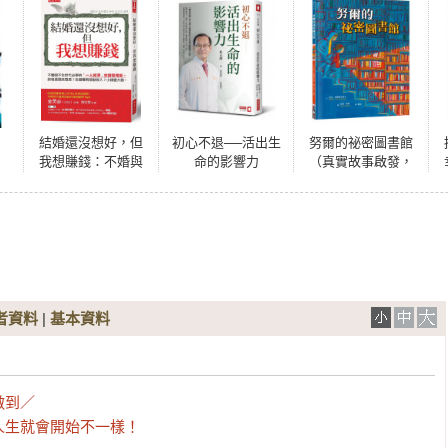
結婚還沒想好，但
初心不退──活出生
努爾的祕密圖書館
我想賺錢：不婚與
命的影響力
（真實故事啟發，
不生世代必學的
見證戰火下的勇氣
「一人經濟」金錢
與希望）
管理術。該租還是
該買房？怎麼賺到
被動收入？小錢變
大錢。
者資料
|
基本資料
到／

人生就會開始不一樣！