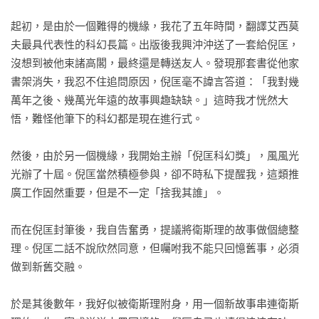
起初，是由於一個難得的機緣，我花了五年時間，翻譯艾西莫
夫最具代表性的科幻長篇。出版後我興沖沖送了一套給倪匡，
沒想到被他束諸高閣，最終還是轉送友人。發現那套書從他家
書架消失，我忍不住追問原因，倪匡毫不諱言答道：「我對幾
萬年之後、幾萬光年遠的故事興趣缺缺。」這時我才恍然大
悟，難怪他筆下的科幻都是現在進行式。

然後，由於另一個機緣，我開始主辦「倪匡科幻獎」，風風光
光辦了十屆。倪匡當然積極參與，卻不時私下提醒我，這類推
廣工作固然重要，但是不一定「捨我其誰」。

而在倪匡封筆後，我自告奮勇，提議將衛斯理的故事做個總整
理。倪匡二話不說欣然同意，但囑咐我不能只回憶舊事，必須
做到新舊交融。

於是其後數年，我好似被衛斯理附身，用一個新故事串連衛斯