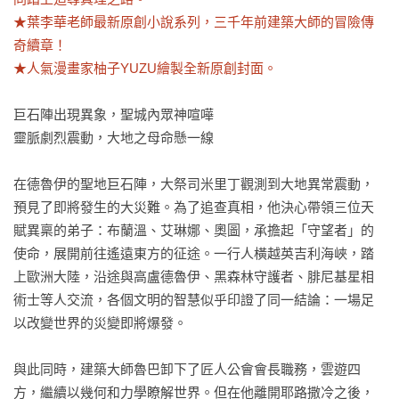
★葉李華老師最新原創小說系列，三千年前建築大師的冒險傳
奇續章！

★人氣漫畫家柚子YUZU繪製全新原創封面。
巨石陣出現異象，聖城內眾神喧嘩

靈脈劇烈震動，大地之母命懸一線

在德魯伊的聖地巨石陣，大祭司米里丁觀測到大地異常震動，
預見了即將發生的大災難。為了追查真相，他決心帶領三位天
賦異稟的弟子：布蘭溫、艾琳娜、奧圖，承擔起「守望者」的
使命，展開前往遙遠東方的征途。一行人橫越英吉利海峽，踏
上歐洲大陸，沿途與高盧德魯伊、黑森林守護者、腓尼基星相
術士等人交流，各個文明的智慧似乎印證了同一結論：一場足
以改變世界的災變即將爆發。

與此同時，建築大師魯巴卸下了匠人公會會長職務，雲遊四
方，繼續以幾何和力學瞭解世界。但在他離開耶路撒冷之後，