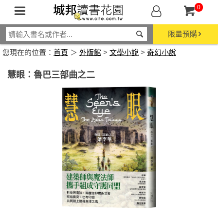
0
限量預購
您現在的位置：
首頁
＞
外版館
>
文學小說
>
奇幻小說
慧眼：魯巴三部曲之二