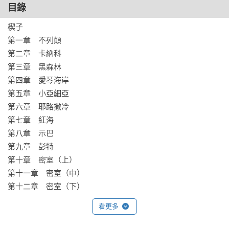
【各界聯合推薦】

目錄
冬陽｜復興電台「故事與它們的產地」主持人

楔子

馬可多｜光劍鑄造師 

第一章　不列顛

喬齊安｜台灣犯罪作家聯會理事

第二章　卡納科

楊谷洋 ｜陽明交大電機系教授

第三章　黑森林

趙恬儀｜國立台灣大學外國語文學系教授

第四章　愛琴海岸

第五章　小亞細亞

「三千年前，所羅門王的人神大戰，由科幻作家葉李華來書
第六章　耶路撒冷

寫，會迸發出什麼樣的輝光呢？一位三千年死人，如何來面對
第七章　紅海

如此窘迫的難題呢？就讓我們看下去。」

第八章　示巴

──馬可多

第九章　彭特

第十章　密室（上）

「作者從理論物理走向科幻想像，以亦真還假、講古論今的文
第十一章　密室（中）

筆交織成一篇動人的故事。」

第十二章　密室（下）
──楊谷洋

看更多
「從不列顛到耶路撒冷的壯闊旅程，《慧眼》書寫跨越宗教文