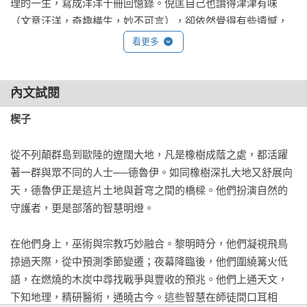
理的一生，寫成洋洋十冊回憶錄。倪匡自己也讀得津津有味
（文意汪洋，奇趣橫生，妙不可言），卻依然覺得有些遺憾，
因為他堅信我的科幻應該自成一格（葉李華的科幻小說，最好
看更多
的地方，是有他自己的風格，在一開始，就堅持這一點）。但
在這套回憶錄中，我為了把衛斯理模仿得維妙維肖，不得不擱
置這份堅持。

內文試閱
楔子
於是，我的下一個目標，是全然用自己的文筆，寫出倪匡也愛
看的科幻小說。不過，接下來好長一段時間，我忙著恢復物理
從不列顛群島到歐陸的遼闊大地，凡是橡樹成蔭之處，都活躍
學家的身份，無法一心二用。倪匡瞭解情況後，主動來信鼓
著一群與眾不同的人士──德魯伊。如同橡樹深扎大地又舒展向
勵：「每天堅持寫，寫一句都好。」

天，德魯伊正是這片土地與蒼穹之間的橋樑。他們扮演自然的
守護者，更是部落的智慧明燈。

我雖然沒有真的每天寫一句，仍時時刻刻把這個目標放在心
上，某天終於開了竅，想到一個保證吸引倪匡的題材──我稱之
在他們身上，巫術與宗教巧妙融合。黎明時分，他們凝視飛鳥
為過去式科幻，因為倪匡最喜歡也最擅長「發思古之幽情」。

掠過天際，從中預測季節變遷；夜幕降臨後，他們圍繞篝火低
語，在燃燒的木炭中尋找戰爭與豐收的預兆。他們上通天文，
而且，故事的主角也不假外求。倪匡寫過一篇名為《三千年死
下知地理，精研醫術，通曉古今。這些智慧在師徒間口耳相
人》的小說，主角魯巴是三千年前的古埃及人，仍被當今的