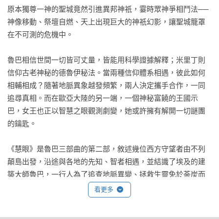
原本獨尊一神的聖城竟然引進異邦神祇，霎時眾神爭相鬥法──
神像移動、祭壇自燃、天上出現巨大的神祇幻影，讓聖城籠罩
在不可測的危機中。

魯巴相信世間一切皆可丈量，皆能用科學證據解釋；米里丁則
信仰古老神秘的德魯伊秘法。當兩種信仰體系相遇，彼此如何
相輔相成？隨著地脈異象越發頻繁，兩人決定攜手合作，一同
追尋真相。而在歐亞大陸的另一端，一個神秘富饒的王國示
巴，女王也正以智慧之眼觀測劇變，她或許擁有解開一切謎團
的鑰匙。

《慧眼》是魯巴三部曲的第二部，敘述幾位西方守望者由不列
顛島出發，沿途與各地的先知、智者相遇，並結識了埃及的建
築大師魯巴，一行人為了追查地脈異變、拯救生靈免於荼炭而
奔波。本作結合了亞歐非的古代歷史、神話與神秘學，構築出
看更多
一部探尋古老智慧、守護自然平衡的史詩。
