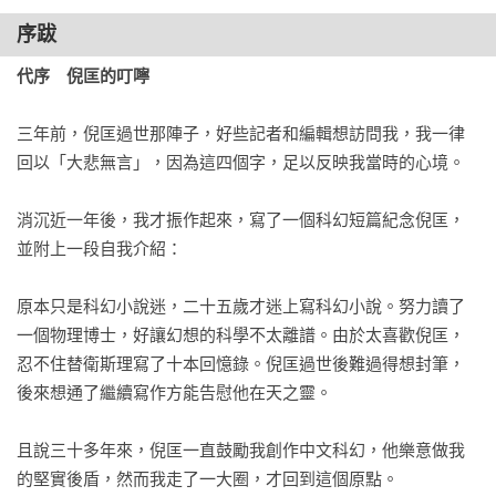
化國界的冒險故事，氣勢磅礴，誠摯推薦！」

序跋
──趙恬儀
代序　倪匡的叮嚀
三年前，倪匡過世那陣子，好些記者和編輯想訪問我，我一律
回以「大悲無言」，因為這四個字，足以反映我當時的心境。

消沉近一年後，我才振作起來，寫了一個科幻短篇紀念倪匡，
並附上一段自我介紹：

原本只是科幻小說迷，二十五歲才迷上寫科幻小說。努力讀了
一個物理博士，好讓幻想的科學不太離譜。由於太喜歡倪匡，
忍不住替衛斯理寫了十本回憶錄。倪匡過世後難過得想封筆，
後來想通了繼續寫作方能告慰他在天之靈。

且說三十多年來，倪匡一直鼓勵我創作中文科幻，他樂意做我
的堅實後盾，然而我走了一大圈，才回到這個原點。
