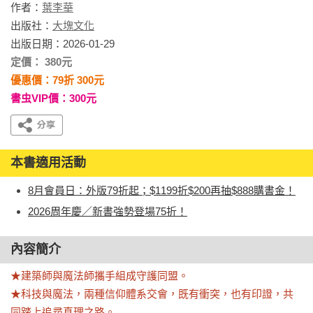
作者：
葉李華
出版社：
大塊文化
出版日期：2026-01-29
定價： 380元
優惠價：79折 300元
書虫VIP價：300元
本書適用活動
8月會員日：外版79折起；$1199折$200再抽$888購書金！
2026周年慶／新書強勢登場75折！
內容簡介
★建築師與魔法師攜手組成守護同盟。

★科技與魔法，兩種信仰體系交會，既有衝突，也有印證，共
同踏上追尋真理之路。
