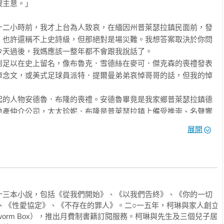
和濃烈的情感元素……挑戰一個困難的主題。作者以關懷真摯的筆
主意。」

的話」解釋小說主題與她的個人關係，這篇作者自白非常值得一
人痛心的真相，深刻呈現暴力的毀滅性及倖存者的堅強力量。

十二小時前，我才上台為人致哀，在緬因州普萊瑟拉鎮民面前，發
ws）星級推薦

，也許還稱不上史詩級，但那絕對是場災難。我想答案取決於你問
天過後，我媽應該一整年都不會跟我說話了。

影響力的一本書，它是我讀過最不做作、最坦率、最啟發人心，且十
到足以在史上留名，像布魯克．雪德絲在麥可．傑克森的喪禮發表
該讀一讀。

悼念文，或美式足球員派特．提爾曼弟弟哀悼哥哥的話，但我的悼
og）

起的人物安德魯．布隆的喪禮。安德魯畢竟是我家鄉普萊瑟拉鎮德
力，大膽嘗試推出令人入迷的最新小說力作……縱使胡佛給予希望
地產仲介公司，太太珍妮．布隆是普萊瑟拉鎮上備受推崇、名聲響
痛苦，仍將久久盤旋於讀者心頭。

也是莉莉．布隆的父親。莉莉是個性格古怪的女生，頂著一頭不按
展開
歸的男生，讓家人蒙羞。

安德魯是我爸爸。

率，極度巧妙地敘述非常棘手的主題，讓我們讀完感覺心臟遭受爆
機返回波士頓，一找到進得去的大樓的屋頂，就衝了進去。再強調
讀佳作。

屋頂墜落的打算，只是太需要新鮮空氣和寧靜，而該死的，我住在
 Romance）

又愛唱歌給自己聽。

十三本小說，包括《從我們開始》、《以我們告終》、《你的一切
。不致冷到讓人受不了，只是不太舒適，不過至少可以看星星。我
…這是一個非常出色、與眾不同、坦率，讀來令人心碎又時而痛苦
ts，暫譯）、《性愛協定》、《不存在的罪人》。二○一五年，柯琳與家人創立
之浩瀚，這時死去的父親、惱人的室友、失當的悼念文，都沒那麼
kworm Box），推出月費制書籍訂閱服務。柯琳與先生及三個兒子居
佛當之無愧。你很難輕鬆開心地讀完，但老天作證，讀完是值得