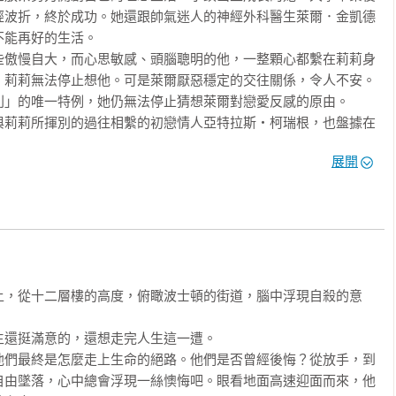
經波折，終於成功。她還跟帥氣迷人的神經外科醫生萊爾．金凱德
能再好的生活。

些傲慢自大，而心思敏感、頭腦聰明的他，一整顆心都繫在莉莉身
！莉莉無法停止想他。可是萊爾厭惡穩定的交往關係，令人不安。
」的唯一特例，她仍無法停止猜想萊爾對戀愛反感的原由。

與莉莉所揮別的過往相繫的初戀情人亞特拉斯‧柯瑞根，也盤據在
足契合的靈魂伴侶，守護著莉莉。他的突然再次出現，威脅到莉莉
展開
，描述一段感人至深的故事，引人共鳴。《今日美國》盛讚其為
存、代代相傳」。

上，從十二層樓的高度，俯瞰波士頓的街道，腦中浮現自殺的意
還挺滿意的，還想走完人生這一遭。

他們最終是怎麼走上生命的絕路。他們是否曾經後悔？從放手，到
自由墜落，心中總會浮現一絲懊悔吧。眼看地面高速迎面而來，他