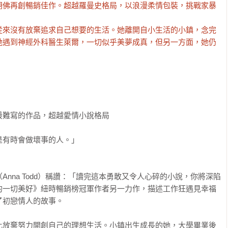
胡佛再創暢銷佳作。超越羅曼史格局，以浪漫柔情包裝，挑戰家暴
從來沒有放棄追求自己想要的生活。她離開自小生活的小鎮，念完
她遇到神經外科醫生萊爾，一切似乎美夢成真，但另一方面，她仍
難寫的作品，超越愛情小說格局

有時會做壞事的人。」

nna Todd）稱讚：「讀完這本勇敢又令人心碎的小說，你將深陷
的一切美好》紐時暢銷榜冠軍作者另一力作，描述工作狂遇見幸福
初戀情人的故事。

此放棄努力開創自己的理想生活。小鎮出生成長的她，大學畢業後