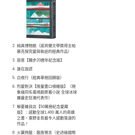
純真博物館（諾貝爾文學獎得主帕
慕克探究愛與執迷的經典作品）
惡意【獨步20週年紀念版】
誰在說謊
白夜行（經典單冊回歸版）
烈愛對決【限量書口噴繪版】（現
象級同名電視劇原著小說 全球冰球
羅曼史狂潮代表作）
解憂雜貨店【50萬冊紀念愛藏
版】：感動全球1,400 萬人的奇蹟
之書，東野圭吾最令人感動落淚的
作品！
火翼飛龍：龍族預言（史詩級國際