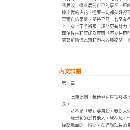
移居波士頓並展開自己的事業，歷
擦出愛的火花，過著一切都美好得不
萊爾自信果斷、堅持己見，甚至有
上。穿上了手術服，讓他更有魅力
即使後來莉莉成為萊爾「不交往原則
隨著新戀情為莉莉帶來各種疑問，
莉莉的腦海。亞特拉斯是與莉莉十
與萊爾建立起來的感情。

《以我們告終》以坦率平實的文字
「觸動人心的傑出作品，值得永久保
內文試閱
◆名人推薦

第一章

陳志恆　諮商心理師

盧郁佳　作家

　　此時此刻，我跨坐在屋頂矮牆
蘇益賢　臨床心理師

念。

推薦

　　並不是「我」要自殺。我對人生
　　我想到的是其他人。我在想，
◆各界佳評

撞擊地面的一瞬間，在這趟短暫的