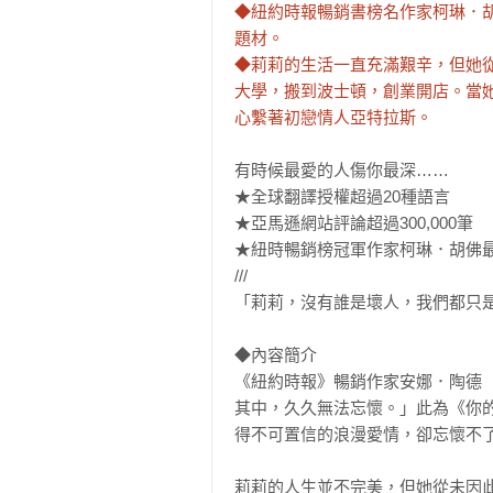
◆紐約時報暢銷書榜名作家柯琳．
題材。

◆莉莉的生活一直充滿艱辛，但她
大學，搬到波士頓，創業開店。當
心繫著初戀情人亞特拉斯。
有時候最愛的人傷你最深……

★全球翻譯授權超過20種語言

★亞馬遜網站評論超過300,000筆

★紐時暢銷榜冠軍作家柯琳．胡佛最
///

「莉莉，沒有誰是壞人，我們都只是
◆內容簡介

《紐約時報》暢銷作家安娜．陶德（A
其中，久久無法忘懷。」此為《你
得不可置信的浪漫愛情，卻忘懷不了
莉莉的人生並不完美，但她從未因