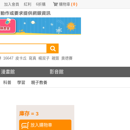
加入會員
紅利
6折購
購物車
(
0
)
野
16647
皮卡丘
寫真
楊双子
親簽
奧德賽
漫畫館
影音館
科普
學習
親子教養
庫存 = 3
放入購物車