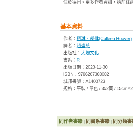
住於德州。更多作者資訊，請前往網站：Co
的……今年度的優秀讀物。

　　我熱愛仰望天空，感受自身的渺
──圖書天地部落格（Totally Booked 
　　我好喜歡今天這一夜。那個……
　　我「剛才」好喜歡這一個夜晚。
如果你是胡佛的粉絲，喜歡胡佛筆
　　可惜屋頂大門被人使勁推開，我
基本資料
及待讀起這本新小說。如果你沒讀
　　接下來，大門再度被人使勁甩
作者：
柯琳．胡佛(Colleen Hoover)
了胡佛的精湛寫作，以及她將鼓舞
都不太可能注意到門口左側後面這
譯者：
趙盛慈
都將愛上主角莉莉且佩服不已，從她
為這裡只有他一個人，不是我的錯。
出版社：
大塊文化
──《浪漫時潮書評》（RT Book Re
　　我輕嘆一口氣，閉上眼，頭往
書系：
R
託，希望宇宙今天至少幫我一個忙
出版日期：2023-11-30

柯琳．胡佛提醒讀者，愛是很脆弱
伴，我寧願是個女伴。我不是弱不
ISBN：9786267388082

讀一讀這本書。

鬆、好愜意，真的不想在大半夜一
城邦書號：A1400723

──卡蜜．嘉西亞（Kami Garcia
要離開，可是我又超不想走。我說了
規格：平裝 / 單色 / 392頁 / 15cm×21cm   
　　一陣子後，我總算將目光慢慢
《以我們告終》不是那種平凡的愛
人靠著欄杆，我看得出他個子很高
人入勝、令人心跳加速的小說時，你
部劇烈起伏，他在用力深吸氣，吸夠
──國際暢銷作家莎拉．佩卡寧（Sarah P
　　他一副要崩潰的樣子。我思忖
尚未付出行動，就在這時，他轉過身
同作者書籍
同書系書籍
同分類書
|
|
這是作者迄今最讚的作品，非常有
　　椅子刮過地板，我瑟縮了一下
年最教人愛不釋手的一本書！！！！
子，踹了又踹。椅子被他單腳重擊，