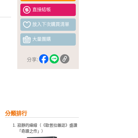
直接結帳
放入下次購買清單
大量團購
分享:
分類排行
寂靜的緯線（《歐普拉雜誌》盛讚
「奇蹟之作」）