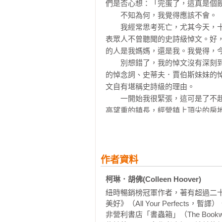
《以我們告終》以觸動人心的浪漫
們是否心想：「完蛋了，這真是個餿
觸描繪人際關係，並於書末「作者
　　不知為何，我覺得應該不會。

讀。全書充滿吸引人的戲劇張力與令
　　我經常思考死亡，尤其今天，
──《科克斯書評》（Kirkus Revie
表眾人不曾聽聞的史詩級悼文。好
的人是我媽媽，還是我。我覺得，今
《以我們告終》是二○一六年深具
　　別想錯了，我的悼文沒有深刻
分美麗動人的故事，「每個人」都應
的悼念詞、史蒂夫．賈伯斯妹妹的
──夏季讀物部落格（Aestas Book Bl
文自有堪稱史詩級的理由。

　　一開始我很緊張，這可是了不
暢銷作家胡佛承襲一貫的情感衝擊
高望重的鎮長，經營鎮上頂尖的房
的曙光，男女主角愛戀糾葛的張力與
亮的班級教學助理。此外，安德魯
──《書單雜誌》（Booklist）

牌理出牌的紅髮，愛上過一個無家可
　　她，就是我。我叫莉莉．布隆。
柯琳．胡佛以毫不留情的真實與坦
　　今天一致完悼詞，我就連忙搭
作者資料
擊……絕對是二○一六年最推薦的必
一次，並不是我想自殺。我沒有從
柯琳．胡佛(Colleen Hoover)
──羅曼史搖滾巨星網（Rockstars of
公寓三樓，沒法上到屋頂露台，室友
紐時暢銷榜冠軍作者，著有超過二
　　我沒料到這個屋頂竟然這麼冷
感人肺腑、令人難忘、不同凡響…
美好》（All Your Perfec
望著明亮的夜空，真切感受到蒼穹
非營利書店「書蟲箱」（The Boo
至極的故事。一切讚譽，柯琳．胡
糟糕了。
