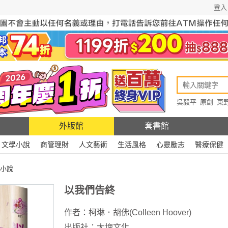
登入
吳毅平
原創
東
原創
Rewire
外版館
套書館
文學小說
商管理財
人文藝術
生活風格
心靈勵志
醫療保健
小說
以我們告終
作者：
柯琳．胡佛(Colleen Hoover)
出版社：
大塊文化