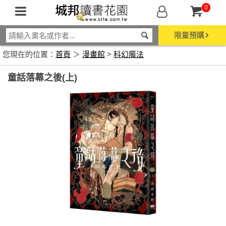
0
限量預購
您現在的位置：
首頁
＞
漫畫館
>
科幻魔法
童話落幕之後(上)