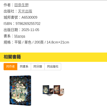
時也巧妙地將主線伏筆埋藏於各話之中，是情節緊湊且完整的
作者：
田島生野
佳作。

出版社：
天光出版
◆絕美的畫風與書籍裝幀

城邦書號：A6530009

保留手繪質感的線條、每個分鏡單獨拉出來都有如明信片般細
ISBN：9786269255702

緻的插圖，以及特別加入特色印製的封面、內封，都非常值得
出版日期：2025-11-05

讀者細細品味與收藏。
書系：
Manga
規格：平裝 / 單色 / 200頁 / 14.8cm×21cm                
相關書籍
同作者
同書系
同分類
同出版社