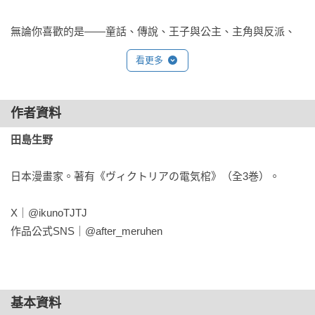
無論你喜歡的是——童話、傳說、王子與公主、主角與反派、
職場劇、人性劇，還是黑暗奇幻，都能跟隨主角兄弟踏上旅
看更多
途，深入奇幻童話世界，盡情享受這段旅程！

【本書特色】

作者資料
◆創新有趣的「童話故事下集」

田島生野
公主和王子共結連理，從此過著幸福快樂的日子……故事到這
裡就完結了嗎？本書透過回收童話故事完結之後不被需要的物
日本漫畫家。著有《ヴィクトリアの電気棺》（全3巻）。

品，揭露不為人知的後續，讓讀者可以在耳熟能詳的故事中發
掘耳目一新的感受。

X｜@ikunoTJTJ

◆深刻的情感描繪

作品公式SNS｜@after_meruhen
時而殘酷時而溫暖的「反轉童話」，帶來強烈的情感衝擊，在
童話落幕之後，角色們不再只是遵循「童話公式」活動，各種
打破童話幻想的情感活躍於紙上，令人印象深刻。

◆環環相扣的故事線

基本資料
雖然以單話完結的短篇形式進行，但每話都有不同的驚喜，同