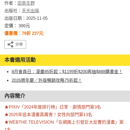
作者：
田島生野
出版社：
天光出版
出版日期：2025-11-05
定價： 300元
優惠價：79折 237元
本書適用活動
8月會員日：漫畫85折起；$1199折$200再抽$888購書金！
2026周年慶／外版暢銷攻略75折起！
內容簡介
★PIXIV「2024年度排行榜」日常．劇情部門第3名

★2025年這本漫畫真厲害！女性向部門第13名

★WEBTHE TELEVISION「在網路上引發巨大反響的漫畫」第
1名