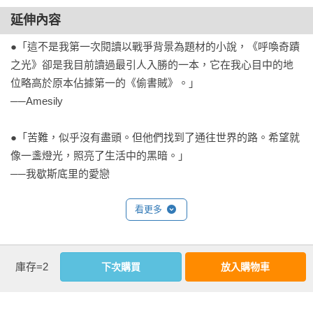
孩子們傾身向前。「然後呢？」

延伸內容
●「這不是我第一次閱讀以戰爭背景為題材的小說，《呼喚奇蹟
「第十三道門的後面是……」導覽員揮揮一隻皺得不像話的
之光》卻是我目前讀過最引人入勝的一本，它在我心目中的地
手， 「……火海星鑽。」

位略高於原本佔據第一的《偷書賊》。」

──Amesily

眾人一臉困惑，不耐煩地動來動去。

●「苦難，似乎沒有盡頭。但他們找到了通往世界的路。希望就
「得了吧，你們從來沒聽過火海星鑽？」

像一盞燈光，照亮了生活中的黑暗。」

──我歇斯底里的愛戀

孩子們搖搖頭。瑪莉蘿兒瞇起眼睛，抬頭望著天花板上一盞盞
沒有燈罩的燈泡，燈泡之間相隔三公尺，沿著天花板串成一
●「面對戰爭的瑪莉蘿兒和韋納，他們的相遇短暫到令人難以留
看更多
列；在她的眼中，各個燈泡都環繞在迴旋轉動的七彩光圈之
意卻又刻骨銘心，同時也成了整本書最精采也最催淚的片
中。

段……那些記得的人不輕易遺忘，這樣就已足夠。」

──吉娃娃

庫存=2
下次購買
放入購物車
導覽員把手杖掛在手腕上，雙手交握。「這個故事說來話長，
作者資料
你們想要聽一個漫長的故事嗎？」

●「唯有勇敢對抗心盲的人，才能在時代的限制裡，鑿出一道