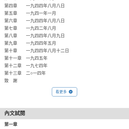
這本書使人相信，即使眼前漆黑一片，也絕對不要放棄希望。

第四章　　一九四四年八月八日

第五章　　一九四一年一月

你期待看見什麼？

第六章　　一九四四年八月八日

第七章　　一九四二年八月

命運總是以始料未及的方式將人們交織在一起。

第八章　　一九四四年八月九日

所有意想不到的相遇，無論幸或不幸，都將熱烈地活在人們心
第九章　　一九四四年五月

中。

第十章　　一九四四年八月十二日

第十一章　一九四五年

「一部富涵想像力且設計精密的小說，靈感來自二戰的恐怖回
第十二章　一九七四年

憶，由極短且優雅篇章串成，探索人性和科技力量帶來的矛
第十三章　二○一四年

盾。」

致　謝
──普立茲得獎理由

看更多
「故事裡看不見的孩子，不怕黑，勇敢探索未知的世界。這也
是我們社會的希望，推薦給所有愛閱讀的孩子。」

內文試閱
──陳藹玲，富邦文教基金會執行董事
第一章
