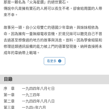
那是一顆名為「火海星鑽」的絕世寶石。

傳說中凡是擁有寶石的人將可以長生不老，卻會給周圍的人帶
來不幸。

故事另一頭，自小父母雙亡的德國少年韋納，與妹妹相依為
命，因為擁有一臺無線電收音機，於是兄妹可以聽見自己不曾
去過甚至想像過的地方的故事與消息。豈料，因為學會組裝和
修理這類通訊設備的能力被上門的德軍發現後，納粹直接將未
成年的韋納帶上戰場。

看更多
人人都希望在戰爭中活下來。而他們只是孩子。

作者以珍珠項鍊般的精妙結構，費時十年，完成一部格局宏偉
目錄
的巨著。秉持博物學家的觀察力，在精密建築的小說宇宙中，
序　章　　一九四四年八月七日

從自然與時間的瞬息，甚至小至肉眼看不見的東西，世間處處
第一章　　一九三四年

藏著人類意想不到的珍貴寶物，種種事物在安東尼‧杜爾筆下
第二章　　一九四四年八月八日

展露繁複驚奇的模樣。究竟光是什麼？這是一個古老的問題。
第三章　　一九四○年六月
