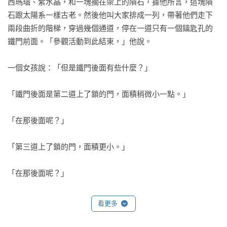
西瑪瑙、紫水晶，和一塊擱在架上的隕石，據他所言，這塊隕
石跟太陽系一樣古老。然後他叫大家排成一列，帶著他們走下
兩段曲折的階梯，穿過幾個通道，停在一道只有一個鑰匙孔的
鐵門前面。「參觀活動到此結束，」他說。

一個女孩說：「但是鐵門後面有些什麼？」

「鐵門後面是第二道上了鎖的門，面積稍微小一點。」

「在那後面呢？」

「第三道上了鎖的門，面積更小。」

「在那後面呢？」

「第四道門、第五道門，一直數、一直走，直到你走到第十三
看更多
道門，門上了鎖，大小跟一隻鞋子差不多。」
