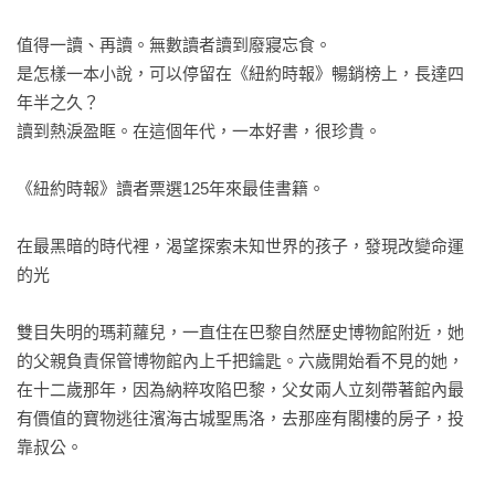
值得一讀、再讀。無數讀者讀到廢寢忘食。

是怎樣一本小說，可以停留在《紐約時報》暢銷榜上，長達四
年半之久？

讀到熱淚盈眶。在這個年代，一本好書，很珍貴。

《紐約時報》讀者票選125年來最佳書籍。

在最黑暗的時代裡，渴望探索未知世界的孩子，發現改變命運
的光

雙目失明的瑪莉蘿兒，一直住在巴黎自然歷史博物館附近，她
的父親負責保管博物館內上千把鑰匙。六歲開始看不見的她，
在十二歲那年，因為納粹攻陷巴黎，父女兩人立刻帶著館內最
有價值的寶物逃往濱海古城聖馬洛，去那座有閣樓的房子，投
靠叔公。
