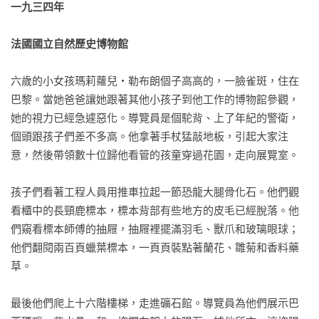
一九三四年
法國國立自然歷史博物館
六歲的小女孩瑪莉蘿兒‧勒布朗個子高高的，一臉雀斑，住在
巴黎。當她爸爸讓她跟著其他小孩子到他工作的博物館參觀，
她的視力已經急遽惡化。導覽員是個駝背、上了年紀的警衛，
個頭跟孩子們差不多高。他拿著手杖猛敲地板，引起大家注
意，然後帶領數十位歸他看管的孩童穿過花園，走向展覽室。

孩子們看著工程人員用推車拉起一節恐龍大腿骨化石。他們觀
看櫃中的長頸鹿標本，標本背部有些地方的皮毛已經脫落。他
們窺看標本師傅的抽屜，抽屜裡擺滿羽毛、獸爪和玻璃眼球；
他們翻閱兩百頁蠟葉標本，一頁頁裝點著蘭花、雛菊和香料藥
草。

最後他們爬上十六階樓梯，走進礦石館。導覽員為他們展示巴