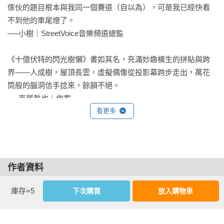
傢伙的題目根本與我同一個賽道（自以為），可是我已經快看
不到他的車尾燈了。

眼前那棵冒煙的肖楠便是大森，近千年的神木，樹梢沾著顫抖
──小樹｜StreetVoice音樂頻道總監

的火焰，白煙隨裂縫竄出，起火點很高。沐霖知道雷擊起火得
靠自然撲滅，雨水與濕氣是關鍵，作為巡山員除了防止火勢擴
《十億伏特的閃光樹懶》書如其名，充滿妙趣橫生的拼貼與跨
大之外，也只能等。沐霖趕緊把一旁剛長出的肖楠新芽挖起，
界——人成樹，屋頂長雲，虛擬偶像從投影幕跨步走出，萬花
就怕被延燒葬送。

筒般的腦洞信手捻來，餘韻不絕。

──寺尾哲也｜作家

大森直徑兩米，雷痕落在樹幹岔頂的三分之一上，內裡綻出焦
看更多
紅，樹皮還悶燒著。沐霖恨不得雨再大一點。

作者觀看世界的視角不同尋常，因此打造出一雙微觀之眼，精
巧呈現恢弘多樣的人類百態。書中的科幻是一陣柔和的雨，悄
馮桑跟同事們還是跟了上來，發現是大森後顯得惋惜難過，畢
然浸潤我們習以為常的生活，直到將我們對現實的認知徹底改
竟是生長許久的神木，這一劈有時便生死難料。

變。

作者資料
──邱常婷｜作家

「這是大森自願做的犧牲。他伸出手觸及電子，用他的死讓周
半覺羊
庫存=5
下次購買
放入購物車
遭的樹林得以存活。」馮桑拍著沐霖的肩膀，跟大家說著。

這幾年反反覆覆看著半覺羊的小說，收到初稿後又再次重看了
生於台北，建築設計專業，曾任美國建築設計事務所上海辦公
一次；如老朋友再次跟你說一遍的精彩故事；或者是反覆重刷
馮桑說的時候低頭，像在默禱，又像期盼大森能再有新生。搞