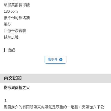
林新惠｜作家

想得美卻長得醜

邱常婷｜作家

180 bpm

陳弘名｜作家

推不倒的那堵牆

郭恩愷｜森林木人建築工作室

騙徒

彭紹宇｜作家

回憶干涉實驗

──發光推薦（姓氏筆畫排序）
試煉之地

▍後記
看更多
內文試閱
樹形與兩極之火
１

颱風前夕的暴雨所帶來的濕氣是厚重的一堵牆，夾帶從六千公