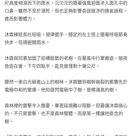
尺高度傾瀉而下的雨水，沉沱沱的隨著強風迎面滲入面孔中的
口鼻，雖然不至於溺死，但也足夠影響長途跋涉的換氣過程，
進而影響體力。

沐霖練就長吐短吸，規律擺手，穩定的在土徑上隨著呼吸節奏
快步，低頭避開雨水。

沐霖與同事加固了結構鬆散的老樹，在暴風中行軍撤退。暗夜
急追在後，下午四點半，能見度僅剩十幾公尺。

驟然一束白光砸進山上的樹林。沐霖聽到樹幹崩裂的脆響先於
電極中和的雷爆，他知道閃電砸中了樹，是棵滿高的樹。

森林裡的雷擊令人擔憂，畢竟延燒難以阻斷。但最讓沐霖操心
的，不只是雷擊，也不是森林整體，而是某一棵讓他掛念的
樹。
