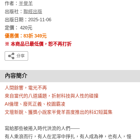
作者：
半覺羊
出版社：
聯經出版
出版日期：2025-11-06
定價： 420元
優惠價：83折 349元
※ 本商品已最低價，恕不再打折
內容簡介
人間餘響，電光不再

來自當代的八道議題，折射科技與人性的碰撞

AI倫理、廢死正義、校園霸凌

文壇新銳、獲獎小說家半覺羊首度推出的科幻短篇集
寫給那些被捲入時代洪流的人們——

有人乘浪而行，有人在泥濘中掙扎，有人成為神，也有人，慢