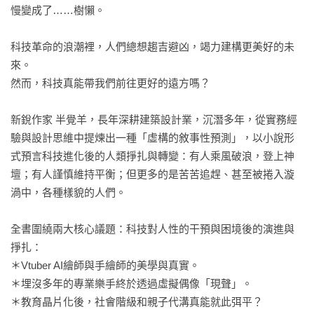
慢變成了……樹懶。

科技革命的浪潮裡，人們總想趨吉避凶，竭力建構更美好的未
來。

然而，科技真能帶我們前往更好的遠方嗎？

新銳作家 半覺羊，長年深耕建築設計業，沉潛多年，從實務經
驗與設計思維中提煉出一種「虛構的敘事性預測」，以小說形
式預言科技進化後的人類掙扎與轉變：有人乘風破浪，登上神
壇；有人謹慎維持平衡；但更多的是苦苦追趕、甚至被捲入漩
渦中，各種樣貌的人們。

全書圍繞兩大核心議題：科技對人性的干預與困境後的演進與
掙扎：

＊Vtuber AI繪師與手繪師的美學與真實。

＊埋沒多年的專業樂手終於透過虛擬偶像「現聲」。

＊教育晶片化後，社會階級和親子代溝真能就此弭平？
