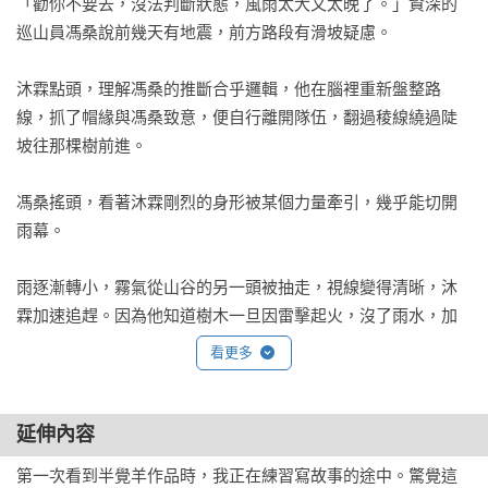
「勸你不要去，沒法判斷狀態，風雨太大又太晚了。」資深的
巡山員馮桑說前幾天有地震，前方路段有滑坡疑慮。

沐霖點頭，理解馮桑的推斷合乎邏輯，他在腦裡重新盤整路
線，抓了帽緣與馮桑致意，便自行離開隊伍，翻過稜線繞過陡
坡往那棵樹前進。

馮桑搖頭，看著沐霖剛烈的身形被某個力量牽引，幾乎能切開
雨幕。

雨逐漸轉小，霧氣從山谷的另一頭被抽走，視線變得清晰，沐
霖加速追趕。因為他知道樹木一旦因雷擊起火，沒了雨水，加
上谷風吹襲就難以澆熄。

看更多
通常夜裡的山景，天空會比地面亮，是因為太陽躲在地平線下
方折射，立林與山體永遠是一片漆黑沒有深度的剪影。

延伸內容
第一次看到半覺羊作品時，我正在練習寫故事的途中。驚覺這
直到一粟星火漿紅在影中飄出。果然是大森被擊中。
