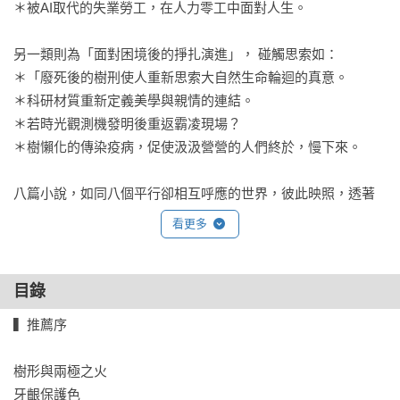
＊被AI取代的失業勞工，在人力零工中面對人生。　

另一類則為「面對困境後的掙扎演進」， 碰觸思索如：

＊「廢死後的樹刑使人重新思索大自然生命輪迴的真意。

＊科研材質重新定義美學與親情的連結。

＊若時光觀測機發明後重返霸凌現場？

＊樹懶化的傳染疫病，促使汲汲營營的人們終於，慢下來。

八篇小說，如同八個平行卻相互呼應的世界，彼此映照，透著
寓言般的光澤，卻蘊含切膚的真實；既是預言，也是辯證。在
看更多
未來與當下之間，不斷提醒：科技的進程雖然迅猛，但人心的
複雜與脆弱，始終是所有進化中最難解答的謎題。

目錄
好評推薦

▍推薦序

紀大偉｜作家──專文推薦　　

小樹｜StreetVoice音樂頻道總監

樹形與兩極之火

寺尾哲也｜作家

牙齦保護色
