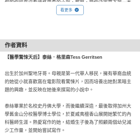
假如你從來沒看過格里森的小說，那麼，當你決定買下第一本
的時候，最好把電費也算進去，因為，一旦你翻開它，沒到天
看更多
亮你是停不下來的…… 

──史蒂芬．金

稱霸醫學驚悚小說的冠軍。

作者資料
──《聖荷西信使報》

【醫學驚悚天后】泰絲．格里森Tess Gerritsen
無法釋卷……引人入勝可比《伊波拉浩劫》（The Hot Zone）
出生於加州聖地牙哥。母親是第一代華人移民，擁有華裔血統
……讓你停不下來，一口氣讀到底。

的她從小就喜歡窩在電影院看驚悚片，因而培養出她對黑暗主
──《美國今日報》

題的興趣，並反映在她後來撰寫的小說中。

緊張刺激，幾乎讓人無法負荷。

泰絲畢業於名校史丹佛大學，而後繼續深造，最後取得加州大
──《聖荷西信使報》

學舊金山分校醫學博士學位，於夏威夷檀香山展開她繁忙的內
科醫師生涯。熱愛寫作的她，結婚生子後為了照顧兩個幼兒減
過去三十年，麥克．克萊頓的《天外病菌》（The Andromeda 
少工作量，並開始嘗試寫作。

Strain）一直是標竿……如今再也不是了。泰絲．格里森以《喀