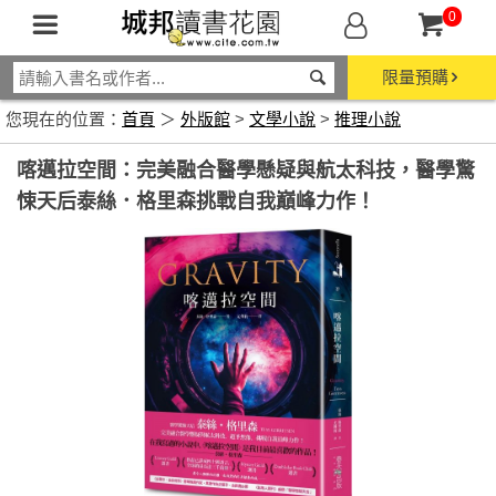
0
限量預購
您現在的位置：
首頁
＞
外版館
>
文學小說
>
推理小說
喀邁拉空間：完美融合醫學懸疑與航太科技，醫學驚
悚天后泰絲．格里森挑戰自我巔峰力作！