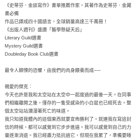
《史蒂芬．金談寫作》書單推薦作家，其著作為史蒂芬．金藏
書必備　　

作品已譯成四十國語言，全球銷量高達三千萬冊！

《出版人週刊》盛讚「醫學懸疑天后」

Literary Guild選書

Mystery Guild選書 

Doubleday Book Club選書

最令人顫慄的恐懼，由我們的肉身餵養而成──

親愛的傑克︰

今天也許是我和太空站在太空中一起度過的最後一天。在同事
們相繼離開之後，僅存的一隻受感染的小白鼠也已經死去。整
個太空站站瀰漫著死亡的味道。

我只知道我體內的這個東西就要宣佈勝利了。就連我在寫這封
信的時候，都可以感覺到它步步進逼。我可以感覺到自己的力
量逐漸消退。我已經盡力抵抗過它，但現在我累了，準備要睡