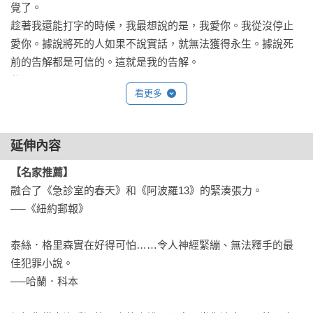
覺了。

趁著我還能打字的時候，我最想說的是，我愛你。我從沒停止
愛你。據說將死的人如果不說實話，就無法獲得永生。據說死
前的告解都是可信的。這就是我的告解。

艾瑪

看更多
從太空舷窗，艾瑪可以看到藍灰色弧形的裡海。雲霧盤旋在哈
薩克上空，白雪覆蓋著喜馬拉雅山。底下有幾十億人類過著自
延伸內容
己的生活，她心想。「而我在這裡，只是天空中一顆即將死去
的塵埃……」
【名家推薦】
融合了《急診室的春天》和《阿波羅13》的緊湊張力。

──《紐約郵報》

泰絲．格里森實在好得可怕……令人神經緊繃、無法釋手的最
佳犯罪小說。

──哈蘭．科本
