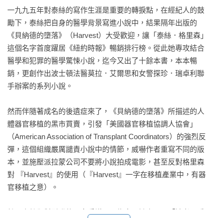
邁拉空間》立下了新的基準……難得的是，這本書製造驚悚的
一九九五年對泰絲的寫作生涯是重要的轉捩點，在經紀人的鼓
手法全都精采無比。

勵下，泰絲把自身的醫學背景寫進小說中，結果隔年出版的
──《普洛維登斯日報》

《貝納德的墮落》（Harvest）大受歡迎，讓「泰絲．格里森」
這個名字首度躍居《紐約時報》暢銷排行榜。從此她專攻結合
令人讚嘆又信服……一個基因大災難的緊張故事。

醫學和犯罪的醫學驚悚小說，迄今又出了十餘本書，本本暢
──《出版人週刊》

銷，更創作出波士頓法醫莫拉．艾爾思和女警探珍．瑞卓利聯
手辦案的系列小說。

力道十足……一部張力十足的傑作。

──《西雅圖郵訊報》

然而伴隨著成名的後遺症來了，《貝納德的墮落》所描述的人
體器官移植的黑市買賣，引發「美國器官移植協調人協會」
《Ｘ檔案》影集之外，少數有關外太空生命的最佳醫學背景小
（American Association of Transplant Coordinators）的強烈反
說。

彈，這個組織嚴厲譴責小說中的情節，威嚇作者重寫不同的版
──《娛樂週刊》

本，並施壓派拉蒙公司不要將小說拍成電影，甚至反對格里森
對 『Harvest』的使用（『Harvest』一字在移植產業中，有器
太空研究把格里森提到最頂尖的地位，和麥克．克萊頓和羅
官移植之意）。

賓．庫克（Robin Cook）並駕齊驅。

──《科克斯評論》

然而泰絲卻對引發的眾多爭議不以為意。她表示︰「讀者要看