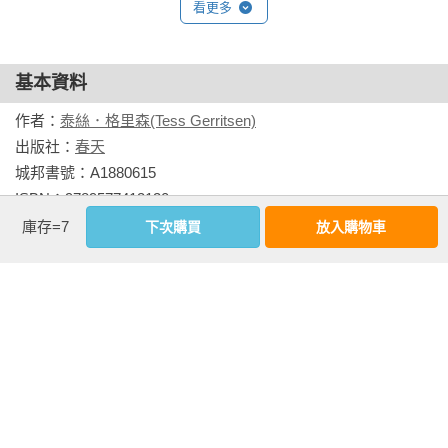
看更多
醫學驚悚小說是因為他們想知道這個產業的內幕……我不是只
驚悚……節奏明快、提心吊膽，而且充滿了專業的資訊。

想寫一個故事而已，我要讓讀者看到角色的內心，從中了解他
──《克里夫蘭據實報》

們在乎什麼、害怕失去什麼。」

基本資料
令人無法釋手的懸疑小說……你拿起來就沒法放下。

除了在紐約時報排行榜上獨領風騷以外，她的小說也是英國和
作者：
泰絲．格里森(Tess Gerritsen)
──《小姐》雜誌

德國小說排行榜的常客。她的小說《漂離的伊甸》不僅入圍愛
出版社：
春天
倫坡獎及麥可維提獎，並且贏得了尼洛獎 （Nero Award）的年
城邦書號：A1880615

一流的驚悚小說……從頭到尾絕無冷場。

度最佳推理小說殊榮；《外科醫生》獲得瑞塔文學獎。

ISBN：9789577413130

──北卡羅萊納州《南松城領航者報》

出版日期：2024-10-09

庫存=7
下次購買
放入購物車
媒體盛讚她的作品「心跳加快的閱讀樂趣」、「讓人提心吊膽
譯者：
尤傳莉
文筆洗練，引人入勝……這本醫學懸疑小說緊張又扣人心弦。

的精采傑作」、「散文般精練的意境」、「令人心驚卻又獨闢
書系：
Storytella
──《圖書館學刊》

蹊徑」，《出版人週刊》甚至封她為「醫學懸疑天后」（the 
規格：平裝 / 單色 / 448頁 / 15cm×17cm                
medical suspense queen）。

一個精采的故事……一部逼真的驚悚小說。

──《奧斯汀美國政治家報》
相關書籍
二○一○年泰絲再創寫作生涯高峰，她的法醫莫拉．艾爾思和女
警探珍．瑞卓利系列獲TNT電視台改編為影集，創下該台電視
同作者
同書系
同分類
同出版社
影集的最高收視紀錄，收視人口達七百六十萬，並引發熱情粉