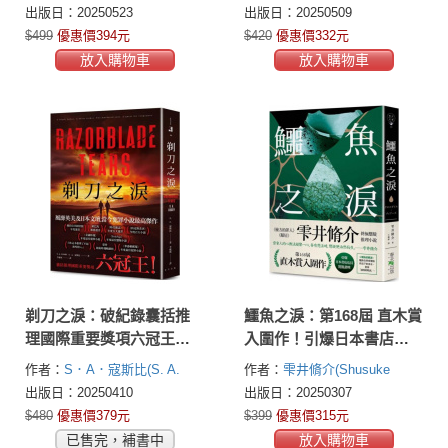
存在，要如何抓到兇手？
子幻想魔法物語，震撼登
Toyne)
出版日：20250523
出版日：20250509
場！
$499
優惠價394元
$420
優惠價332元
放入購物車
放入購物車
剃刀之淚：破紀錄囊括推
鱷魚之淚：第168屆 直木賞
理國際重要獎項六冠王！
入圍作！引爆日本書店店
榮登日本這本推理了不起
員驚豔讚嘆！《檢方的罪
作者：
S．A．寇斯比(S. A.
作者：
雫井脩介(Shusuke
海外榜No.1！
人》、《鄰居》雫井脩介
Cosby)
Shizukui)
出版日：20250410
出版日：20250307
終極懸疑推理小說
$480
優惠價379元
$399
優惠價315元
已售完，補書中
放入購物車