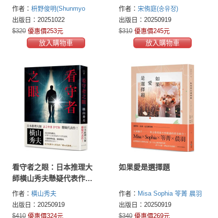
活。給所有感到疲憊、渴
HarperCollins集團重金搶
作者：
枡野俊明(Shunmyo
作者：
宋侑庭(송유정)
望喘口氣的你——最簡單
下！引領韓系療癒小說顛
Masuno)
出版日：20251022
出版日：20250919
卻最智慧的心靈療癒良
峰之作！
$320
優惠價253元
$310
優惠價245元
方。
放入購物車
放入購物車
看守者之眼：日本推理大
如果愛是選擇題
師橫山秀夫懸疑代表作！
六篇推理短篇，篇篇緊
作者：
橫山秀夫
作者：
Misa
Sophia
笭菁
晨羽
扣，翻開就無法停下！
出版日：20250919
出版日：20250919
$410
優惠價324元
$340
優惠價269元