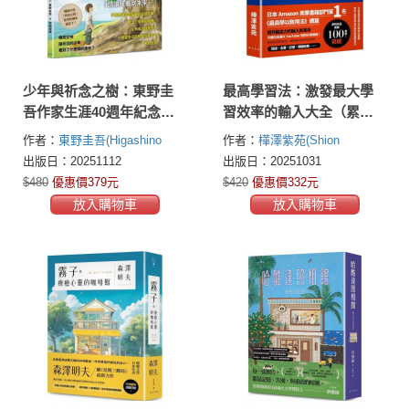
少年與祈念之樹：東野圭
最高學習法：激發最大學
吾作家生涯40週年紀念，
習效率的輸入大全（累印
首部溫暖人心的全齡繪本
突破五萬冊慶功新版！開
作者：
東野圭吾(Higashino
作者：
樺澤紫苑(Shion
本加大更易閱讀翻閱！）
Keigo)
Kabasawa)
出版日：20251112
出版日：20251031
$480
優惠價379元
$420
優惠價332元
放入購物車
放入購物車