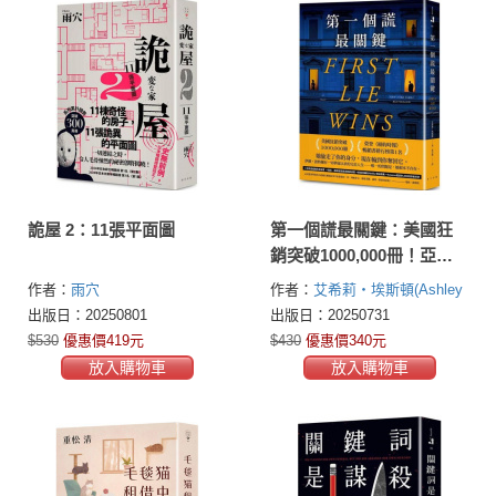
詭屋 2：11張平面圖
第一個謊最關鍵：美國狂
銷突破1000,000冊！亞馬
遜編輯年度最佳懸疑／驚
作者：
雨穴
作者：
艾希莉・埃斯頓(Ashley
悚小說選書
Elston)
出版日：20250801
出版日：20250731
$530
優惠價419元
$430
優惠價340元
放入購物車
放入購物車