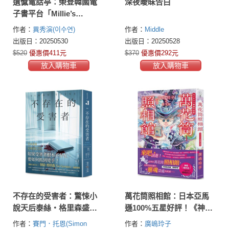
遺憾電話亭：榮登韓國電
深夜曖昧告白
子書平台「Millie’s
Library」暢銷小說No. 1！
作者：
異秀演(이수연)
作者：
Middle
引爆法蘭克福國際書展話
出版日：20250530
出版日：20250528
題，已售出13國海外版
$520
優惠價411元
$370
優惠價292元
權！
放入購物車
放入購物車
不存在的受害者：驚悚小
萬花筒照相館：日本亞馬
說天后泰絲・格里森盛讚
遜100%五星好評！《神奇
推薦！如果受害者根本不
柑仔店》人氣作者廣嶋玲
作者：
賽門．托恩(Simon
作者：
廣嶋玲子