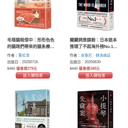
毛毯貓租借中：形形色色
關鍵詞是謀殺：日本這本
的貓咪們帶來的貓系療
推理了不起海外榜No.1！
癒！直木獎、吉川英治文
安東尼．赫洛維茲繼《喜
作者：
重松清
作者：
安東尼．赫洛維茲
學獎獲獎作家重松清暖心
鵲謀殺案》最新代表作
(Anthony Horowitz)
出版日：20250716
出版日：20250630
之作
$480
優惠價379元
$440
優惠價348元
放入購物車
放入購物車