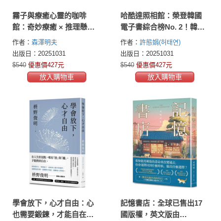
霧子與療癒心靈的咖啡
哈酷達照相館：榮登韓國
館：奇妙療癒 × 推理懸
電子書綜合榜No. 2！韓國
疑，笑中帶淚的閱讀體
第11屆魂火文學獎得主許
作者：
森澤明夫
作者：
許態娟(허태연)
驗！日本療癒文學代表森
態娟全新長篇小說，引領
出版日：20251031
出版日：20251031
澤明夫繼《星期三郵局》
讀者前往濟州島
$540
優惠價427元
$540
優惠價427元
最新力作
放入購物車
放入購物車
學會放下，心才自由：心
記憶書店：全球已售出17
也需要鍛鍊，才能自在生
國版權，英文版由