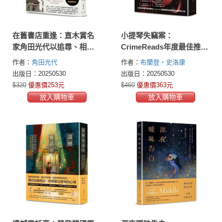
在舊書店重逢：直木賞名
小提琴失竊案：
家角田光代以追尋、相遇
CrimeReads年度最佳推理
譜寫而成的疏淡唯美篇
小說！ 「早安美國」讀書
作者：
角田光代
作者：
布蘭登・史洛康
章！日本全國學校圖書館
俱樂部選書
(Brendan Slocumb)
出版日：20250530
出版日：20250530
協議會選編・集體閱讀教
$320
優惠價253元
$460
優惠價363元
材
放入購物車
放入購物車