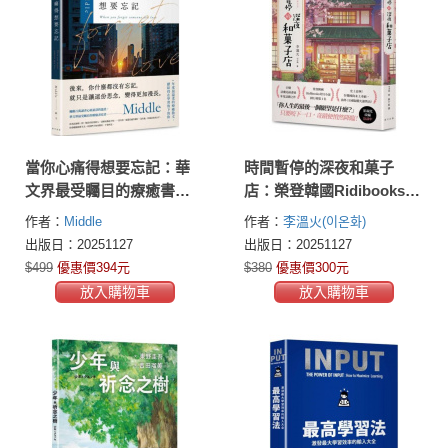
當你心痛得想要忘記：華
時間暫停的深夜和菓子
文界最受矚目的療癒書寫
店：榮登韓國Ridibooks奇
者——Middle年度最溫柔
幻小說排行榜第1名！史上
作者：
Middle
作者：
李溫火(이온화)
的療癒散文，獻給仍在學
首例！在韓國尚未上市
出版日：20251127
出版日：20251127
習放下的你
前，海外11國版權火速售
$499
優惠價394元
$380
優惠價300元
出！
放入購物車
放入購物車