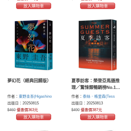
放入購物車
放入購物車
夢幻花（經典回歸版）
夏季訪客：榮登亞馬遜推
理／驚悚類暢銷榜No.1！
醫學驚悚天后泰絲．格里
作者：
東野圭吾(Higashino
作者：
泰絲．格里森(Tess
森最新懸疑大作
Keigo)
Gerritsen)
出版日：20250815
出版日：20250813
$460
優惠價363元
$490
優惠價387元
放入購物車
放入購物車