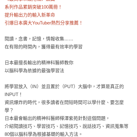
系列作品累銷突破100萬冊！ 

提升輸出力的輸入新革命

引爆日本廣大YouTuber熱烈分享推薦！
閱讀，念書，記憶，情報收集……

在有限的時間內，獲得最有效率的學習

日本最擅長輸出的精神科醫師教你

以腦科學為依據的最強學習法

將學習放入（IN）並且置於（PUT）大腦中，才算是真正的
INPUT！

資訊爆炸的時代，很多讀者在問短時間可以學什麼、要怎麼
學？

日本最會輸出的精神科醫師樺澤紫苑針對這個問題，

介紹閱讀技巧、學習技巧、記憶技巧、說話技巧、資訊蒐集等

80個以腦科學為根據基礎的輸入方法。
