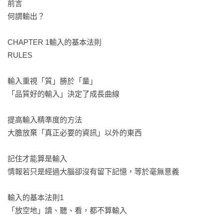
前言

․以輸出為前提的輸入可活化大腦

何謂輸出？

․瞭解書的內容架構，有效率地閱讀

․掌握人心，對變化和潮流保持敏銳

CHAPTER 1輸入的基本法則

․醞釀靈感的「備忘整理術」

RULES

․建立只有傳送「自己必要的情報」的機制

․手機與社群媒體的理想使用時間
輸入重視「質」勝於「量」

「品質好的輸入」決定了成長曲線

提高輸入精準度的方法

大膽放棄「真正必要的資訊」以外的東西

記住才能算是輸入

情報若只是經過大腦卻沒有留下記憶，等於毫無意義

輸入的基本法則1

「放空地」讀、聽、看，都不算輸入
