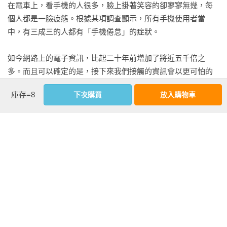
在電車上，看手機的人很多，臉上掛著笑容的卻寥寥無幾，每
06以中立的態度閱讀

個人都是一臉疲態。根據某項調查顯示，所有手機使用者當
閱讀的關鍵在於抱著「開放的心態」，沒有先入為主的想法

中，有三成三的人都有「手機倦怠」的症狀。

07全方位閱讀

情報角度不偏頗的「三點閱讀法」

如今網路上的電子資訊，比起二十年前增加了將近五千倍之
08有效率地閱讀

多。而且可以確定的是，接下來我們接觸的資訊會以更可怕的
先透過「快速瀏覽」掌握全書大概

速度持續爆增，進入「資訊爆炸」的時代。

09為了解決問題而閱讀

庫存=8
下次購買
放入購物車
關於閱讀不可不知的第三種作用

換言之，用過去的輸入方法，不論在時間和精力上，都必須耗
10閱讀小說

費更多才能處理如此龐大的資訊量。這便是造成「手機倦怠」
「娛樂」帶來的無法計量的好處

和「資訊倦怠」的原因。

11閱讀電子書

可隨身攜帶多本，買完馬上閱讀

由於現今科技進步，大家若是再不針對「大腦輸入方法」進行
改革，光是要應付資訊的輸入，就足以讓人筋疲力盡。更遑論
CHAPTER 3加深學習理解程度的聆聽方法

要提高生產力、充滿幹勁地面對工作，根本是不可能的事。

LISTEN

看更多
如今只有做到輸入改革的人，才有辦法成為AI時代資訊化社會
12現場聆聽
