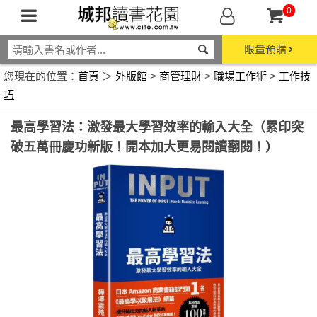
0
限量預購
您現在的位置：
首頁
＞
外版館
>
商管理財
>
職場工作術
>
工作技
巧
最高學習法：激發最大學習效率的輸入大全（累印突
破五萬冊慶功新版！開本加大更易閱讀翻閱！）