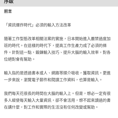
序跋
前言
運用大腦機制提高記憶力

伴隨著喜怒哀樂的事件才會留下深刻記憶

「資訊爆炸時代」必須的輸入方法改革

CHAPTER 2運用科學方法留下記憶的閱讀術

隨著工作型態改革相關法案的實施，日本開始進入嚴禁過度加
READ

班的時代。在這樣的時代下，提高工作生產力成了必須的條
件。針對這一點，鍛鍊輸入技巧、提升大腦的輸入效率，對各
01閱讀書本

位絕對會有幫助。

閱讀是學習的第一步

02一個月讀三本書

輸入指的是透過書本或人、網路等媒介吸收，獲取資訊。更進
「一個月讀三本書＋輸出」勝過「一個月讀十本書」

一步來說，瀏覽電子郵件和閱讀工作資料，也算是輸入。

03深入閱讀

以輸出為前提加速「深讀」

我們每天花很長的時間在大腦的輸入上。但是，想必一定有很
04以寫感想為前提來閱讀

多人縱使每天輸入大量資訊，卻不會活用，想不起來讀過的書
以「能夠向他人說明的程度」來閱讀

在講什麼，對工作和實際的生活沒有任何改變或幫助。

05選書

提高遇見「全壘打類書籍」的準確率
