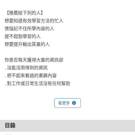
【推薦給下列的人】

想要知道有效學習方法的忙人

懊惱記不住所學內容的人

提不起勁學習的人

想要提升輸出質量的人

你是否每天獲得大量的資訊卻

․沒能活用得到的資訊

․想不起來看過的書籍內容

․對工作或日常生活沒有任何幫助

身為「日本最會輸出的精神科醫師」，

看更多
樺澤紫苑透過本書全方位介紹「最短時間得到最大效率的輸入
方法」！

目錄
學完確實牢記的人和學過就忘的人，差別在哪裡？
