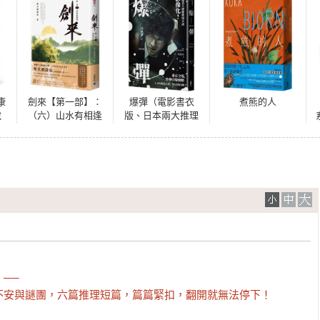
康
劍來【第一部】：
爆彈（電影書衣
煮熊的人
說
（六）山水有相逢
版、日本兩大推理
官
榜單高分奪冠之
作！）


─

不安與謎團，六篇推理短篇，篇篇緊扣，翻開就無法停下！