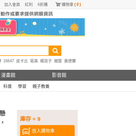
加入會員
紅利
6折購
購物車
(
0
)
野
16647
皮卡丘
寫真
楊双子
親簽
奧德賽
漫畫館
影音館
科普
學習
親子教養
懸
庫存 = 9
，
放入購物車