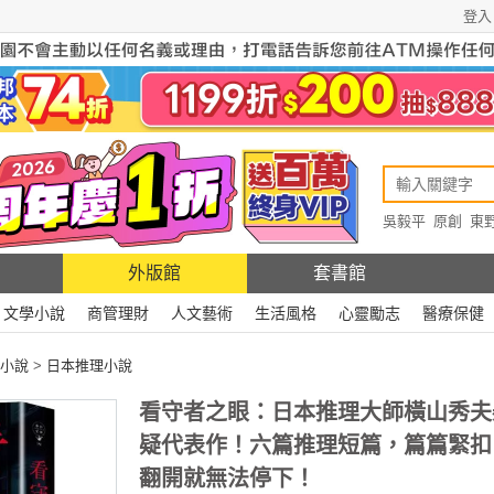
登入
吳毅平
原創
東
原創
Rewire
外版館
套書館
文學小說
商管理財
人文藝術
生活風格
心靈勵志
醫療保健
小說
>
日本推理小說
看守者之眼：日本推理大師橫山秀夫
疑代表作！六篇推理短篇，篇篇緊扣
翻開就無法停下！