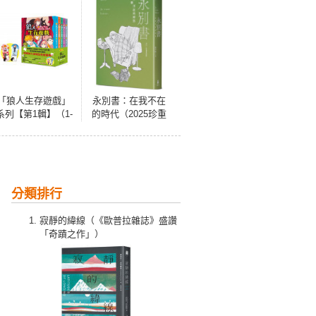
「狼人生存遊戲」
永別書：在我不在
系列【第1輯】（1-
的時代（2025珍重
5集，共五冊，首刷
重逢版）
限量加贈「嗷嗚狼
人透明書籤2款」）
分類排行
寂靜的緯線（《歐普拉雜誌》盛讚
「奇蹟之作」）