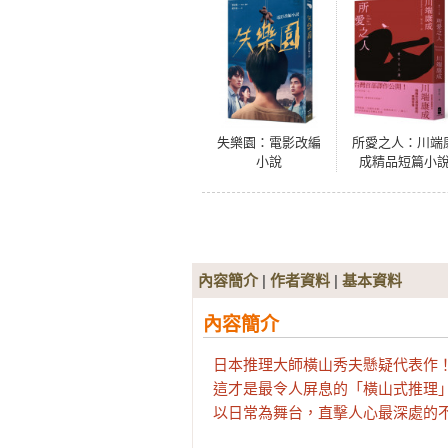
失樂園：電影改編
所愛之人：川端
小說
成精品短篇小
集，喚醒你五感
能的愛情旨味
內容簡介
|
作者資料
|
基本資料
內容簡介
日本推理大師橫山秀夫懸疑代表作！
這才是最令人屏息的「橫山式推理」─
以日常為舞台，直擊人心最深處的