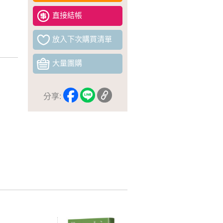
直接結帳
放入下次購買清單
大量團購
分享: