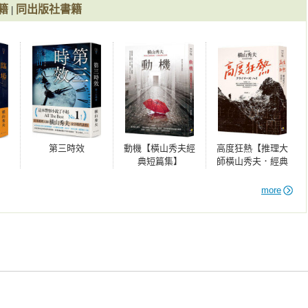
籍
同出版社書籍
|
第三時效
動機【橫山秀夫經
高度狂熱【推理大
典短篇集】
師橫山秀夫．經典
重譯珍藏版】
more