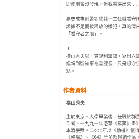
即使刑警沒發現，但我看得出來……
夢想成為刑警卻終其一生任職看守
證據不足而被釋放的嫌犯，真的清
「看守者之眼」。

＊

橫山秀夫以一貫銳利筆鋒，寫出六
編輯到縣知事祕書課長，只是想守
點。
作者資料
橫山秀夫
生於東京。大學畢業後，任職於群
作者。一九九一年憑藉《羅蘋計畫
本清張獎。二○○○年以《動機》獲
《臨場》、《64》等多部暢銷作品。