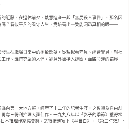


所的近藤，在退休前夕，執意追查一起「無屍殺人事件」。那名因
白嗎？看似平凡的看守人生，竟培養出一雙能洞悉真相的眼——
篇發生在職場日常中的極致懸疑。從監獄看守員、網管警員、報社
住工作、維持尊嚴的人們，卻意外被捲入謎團，面臨命運的臨界
馬縣內第一大地方報，經歷了十二年的記者生涯，之後轉為自由創
》勇奪三得利推理大獎佳作。一九九八年以《影子的季節》獲得松
得日本推理作家協會獎。之後接連寫下《半自白》、《第三時效》、

