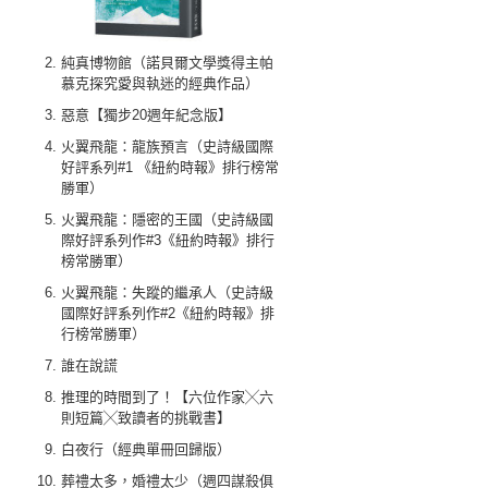
純真博物館（諾貝爾文學獎得主帕
慕克探究愛與執迷的經典作品）
惡意【獨步20週年紀念版】
火翼飛龍：龍族預言（史詩級國際
好評系列#1 《紐約時報》排行榜常
勝軍）
火翼飛龍：隱密的王國（史詩級國
際好評系列作#3《紐約時報》排行
榜常勝軍）
火翼飛龍：失蹤的繼承人（史詩級
國際好評系列作#2《紐約時報》排
行榜常勝軍）
誰在說謊
推理的時間到了！【六位作家╳六
則短篇╳致讀者的挑戰書】
白夜行（經典單冊回歸版）
葬禮太多，婚禮太少（週四謀殺俱