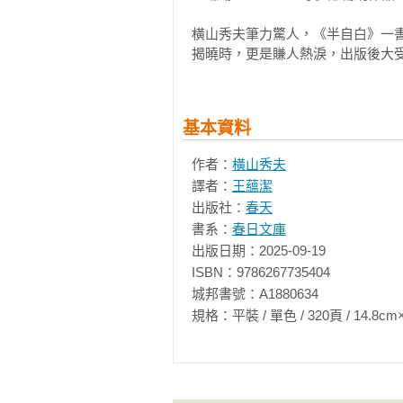
橫山秀夫筆力驚人，《半自白》一
揭曉時，更是賺人熱淚，出版後大
基本資料
作者：
橫山秀夫
譯者：
王蘊潔
出版社：
春天
書系：
春日文庫
出版日期：2025-09-19

ISBN：9786267735404

城邦書號：A1880634

規格：平裝 / 單色 / 320頁 / 14.8cm×21cm 