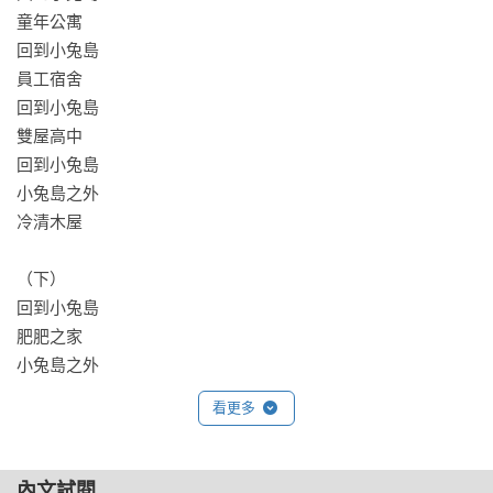
他會接她回家，為夜盲的她榨一杯杯胡蘿蔔汁，

童年公寓

拚命賺錢，要讓兩人過上好日子，能養她喜歡的兔子；

回到小兔島

可他會罵她「豬腦子」，不會說愛、不會傾訴，無法走進他的
員工宿舍

心。

回到小兔島

──而這個問題的答案，是他的沉默。

雙屋高中

最後一次爭吵，他口不擇言，她負氣離開他，一輩子不再見，

回到小兔島

卻在某一天，出現在他的島上，遇見了變成兔子的他──

小兔島之外

冷清木屋

「殷顯，你愛我嗎？」

他沉默，交給她兔子，交給她跨過漫長時光的答案。

（下）

因為沒說過、沒聽過「我愛你」遺憾，可是他們都懂，無須言
回到小兔島

語。

肥肥之家

她死時心願未了，如今，心臟位置浮現能讓他出島的鑰匙。

小兔島之外
「別走。」

看更多
「我不走，殷顯。我在你的島。」
內文試閱