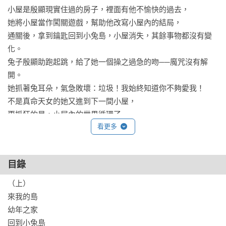
小屋是殷顯現實住過的房子，裡面有他不愉快的過去，

她將小屋當作闖關遊戲，幫助他改寫小屋內的結局，

通關後，拿到鑰匙回到小兔島，小屋消失，其餘事物都沒有變
化。

兔子殷顯助跑起跳，給了她一個操之過急的吻──魔咒沒有解
開。

她抓著兔耳朵，氣急敗壞：垃圾！我始終知道你不夠愛我！

不是真命天女的她又進到下一間小屋，

更抓狂的是，小屋內的世界循環了……

看更多
（下）

十八歲的王結香逃離家鄉，來到大城市打拚。

目錄
走投無路之際，是住在隔壁的殷顯收留了她。

他話少冷淡，卻給了她一方溫暖，聽她的辛苦與悲傷，帶她討
（上）

回公道。

來我的島

她依賴、喜歡他，想要和他一輩子在一起。

幼年之家

少女總是在煩惱，他愛不愛她的問題──

回到小兔島
