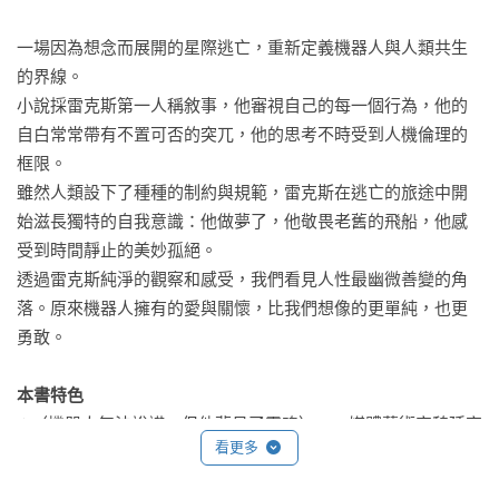
一場因為想念而展開的星際逃亡，重新定義機器人與人類共生
的界線。

小說採雷克斯第一人稱敘事，他審視自己的每一個行為，他的
自白常常帶有不置可否的突兀，他的思考不時受到人機倫理的
框限。

雖然人類設下了種種的制約與規範，雷克斯在逃亡的旅途中開
始滋長獨特的自我意識：他做夢了，他敬畏老舊的飛船，他感
受到時間靜止的美妙孤絕。

透過雷克斯純淨的觀察和感受，我們看見人性最幽微善變的角
落。原來機器人擁有的愛與關懷，比我們想像的更單純，也更
勇敢。

本書特色
✦〈機器人無法說謊，但他夢見了靈魂〉——媒體藝術家魏廷宇
看更多
專文推薦。

✦中篇科幻入門首選，啟發思考生命的意義與自由的重要。
