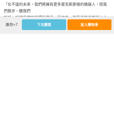
只在牽涉生死存亡時，才會不得不進行。

「在不遠的未來，我們將擁有更多雷克斯那樣的機器人，陪我
們散步，聽我們

但對我來說，輕而易舉。我只需要在腳上固定一雙磁力鞋，走
說話，記得我們的習慣與夢境。再往後，甚至連陪伴機器人本
出貨艙門，其他機器人確保沒有貨物鬆脫以後，我就能進入太
身，也可能擁有屬於自己的寵物。那種純粹為了填補寂寞而存
庫存=7
下次購買
放入購物車
空。

在的對象，彼此依附，彼此模擬情感，彼此像極了我們曾經的
模樣。」

我記得我花了不少時間修理降落翼，比真正需要的時間更久，
——媒體藝術家魏廷宇

看更多
因為我享受獨自在太空的時光。我有種美妙孤絕的感受。我想
那就是「美妙孤絕」的意思。我喜歡文字，那組詞彙來自保羅
Amazon、Goodreads 讀者好評
的一本書。我一向認為文字來自人們感受過以及說過的什麼，
✦  我欣賞這種簡單卻真摯的敘事風格，保羅和雷克斯之間的羈
不然不會有意義。我總是試著以我的想法去感受那些文字的含
絆是永恆的，蘊含對生命意義的探討。

作者資料
意。

萊斯特・德爾・雷 Lester del Rey
✦  保羅和雷克斯之間的情感連結很溫暖。雷克斯偶爾對自身存
在太空，只有塔拉貝拉號跟我，沒有其他物件被製造，或是即
在的思考，甚至讓我意外感受到某種深度。

美國科幻作家、編輯、評論家。與戴蒙・奈特（Demon 
將被製造。我想問她，問她為貝克船長在太空航道上來來回回
Knight）共同編輯《科幻論壇》（Science Fiction Forum），推
拖著貨物，是什麼樣的感受。

✦ 雷克斯身上有種存在主義的底蘊，讓我聯想到艾西莫夫的機
動科幻文學走入主流。與第四任妻子創立出版品牌，喬治・盧
器人，只是沒有那麼複雜。這是一本溫暖且出奇發人深省的作