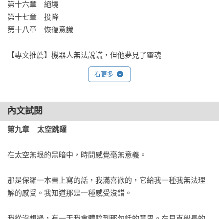
第十六章　絕境

第十七章　投降

第十八章　恢復意識

【專文推薦】機器人無法說謊，但他夢見了靈魂
看更多
內文試閱
第九章    太空跳躍
在太空無垠的黑暗中，時間感覺毫無意義。

那是保羅一本書上寫的話，我滿喜歡的，它給我一種我無法理
解的感受。我知道那是一種感受沒錯。

我從沒想過，有一天我會體驗到那句話的意思。在貝克船長的