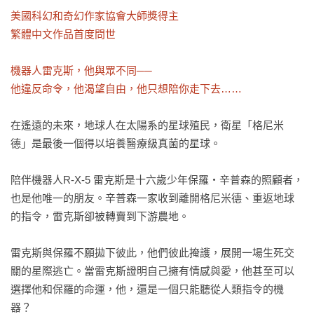
美國科幻和奇幻作家協會大師獎得主

繁體中文作品首度問世

機器人雷克斯，他與眾不同──

他違反命令，他渴望自由，他只想陪你走下去……
在遙遠的未來，地球人在太陽系的星球殖民，衛星「格尼米
德」是最後一個得以培養醫療級真菌的星球。

陪伴機器人R-X-5 雷克斯是十六歲少年保羅・辛普森的照顧者，
也是他唯一的朋友。辛普森一家收到離開格尼米德、重返地球
的指令，雷克斯卻被轉賣到下游農地。

雷克斯與保羅不願拋下彼此，他們彼此掩護，展開一場生死交
關的星際逃亡。當雷克斯證明自己擁有情感與愛，他甚至可以
選擇他和保羅的命運，他，還是一個只能聽從人類指令的機
器？
