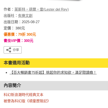
作者：
萊斯特・德爾・雷(Lester del Rey)
出版社：
有樂文創
出版日期：2025-08-27
定價： 380元
優惠價：79折 300元
書虫VIP價：300元
本書適用活動
【百大暢銷書75折起】挑起你的求知欲，滿足閱讀癮！
內容簡介
科幻新浪潮時代經典文本

被譽為科幻版《頑童歷險記》
