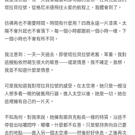
塔拉貝拉號，從格尼米德飛往火星的航程上，我體會到了。

彷彿再也不需要時間。時間有什麼用？四周永遠一片漆黑。太
陽不會升起也不會落下。每一個小時都跟前一個小時一樣，下
一個小時也不會有所不同。

我注意到：一天一天過去，即使塔拉貝拉號老舊、笨重，我對
這艘船依然萌生很大的敬意——或是情意，我不確定。我想，
我並不知道什麼是情意。

可是我知道我對塔拉貝拉號的感受。在太空港，她只是一艘沒
人想多看一眼的破舊飛行器。進入太空以後，她是一切。她在
這裡擁有自己的一片天。

不知為何，對我來說，她擁有跟貝克船長一樣的特質，沿途不
停發出咕噥悶哼、嘟囔，什麼都不在意，只是堅持奔向自己要
去的地點——進入另一個太空港——然後好好休息，之後再次