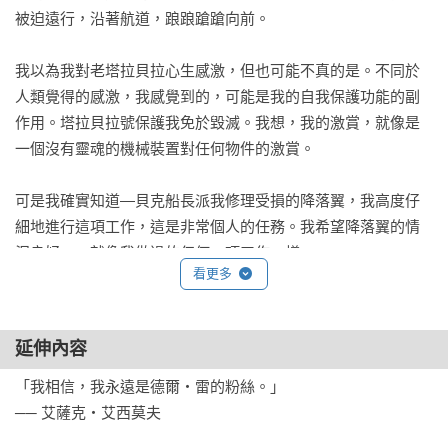
被迫遠行，沿著航道，踉踉蹌蹌向前。

我以為我對老塔拉貝拉心生感激，但也可能不真的是。不同於
人類覺得的感激，我感覺到的，可能是我的自我保護功能的副
作用。塔拉貝拉號保護我免於毀滅。我想，我的激賞，就像是
一個沒有靈魂的機械裝置對任何物件的激賞。

可是我確實知道—貝克船長派我修理受損的降落翼，我高度仔
細地進行這項工作，這是非常個人的任務。我希望降落翼的情
況良好——就像我做過的任何一項工作一樣。

看更多
在太空，人類無法離開船艙，走上船身，可是對機器人來說那
沒什麼。不，我猜我不應該這麼說。人類會走出船艙，在攸關
延伸內容
生死的緊急狀況下，修繕船體。

「我相信，我永遠是德爾・雷的粉絲。」

可是他們必須擁有最好的裝備——結構特殊的太空裝和其他。

── 艾薩克・艾西莫夫
