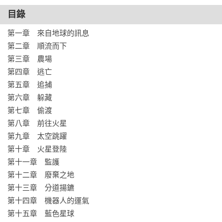
✦全新九張插圖，視覺化故事情節。

目錄
如果你喜歡思考這些問題，這本書為你而寫：

第一章　來自地球的訊息

‣ 機器人或人工智慧可以說謊嗎？

第二章　順流而下

‣ 當機器人遇到道德兩難，他們會做出什麼樣的選擇？

第三章　農場

‣ 當機器人做出選擇，你希望是人類的命令，還是他的自由意
第四章　逃亡

志？

第五章　追捕

第六章　躲藏

如果你好奇機器人是否擁有自由與愛，這本書可以延伸至：

第七章　偷渡

‣ 石黑一雄《克拉拉與太陽》

第八章　前往火星

‣ 艾薩克・艾西莫夫《我，機器人》

第九章　太空跳躍

‣ 亞力克斯・嘉蘭《人造意識》
第十章　火星登陸

第十一章　監護

第十二章　廢棄之地

第十三章　分道揚鑣

第十四章　機器人的運氣

第十五章　藍色星球
