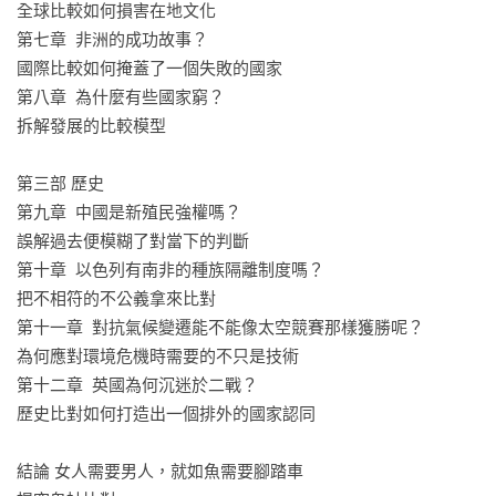
全球比較如何損害在地文化 

第七章  非洲的成功故事？ 

國際比較如何掩蓋了一個失敗的國家

第八章  為什麼有些國家窮？ 

拆解發展的比較模型

第三部 歷史

第九章  中國是新殖民強權嗎？

誤解過去便模糊了對當下的判斷 

第十章  以色列有南非的種族隔離制度嗎？

把不相符的不公義拿來比對

第十一章  對抗氣候變遷能不能像太空競賽那樣獲勝呢？

為何應對環境危機時需要的不只是技術

第十二章  英國為何沉迷於二戰？ 

歷史比對如何打造出一個排外的國家認同

結論 女人需要男人，就如魚需要腳踏車
