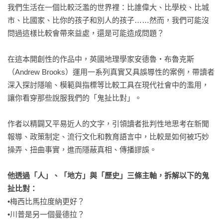
我們生活在一個比較泛濫的世界裡：比誰偉大、比學校、比城
市、比國家、比你的孩子和別人的孩子……然而，我們可能沒
問過這樣比較會帶來益處，還是可能造成問題？

在這本開創性的作品中，英國地理學家安德魯・布魯克斯
（Andrew Brooks）運用一系列真實又具誤導性的案例，帶讀者
深入探討隱喻、模範與指標等比較工具在現代社會中的濫用，
讓你看穿那些說服我們的「鬼扯比對」。

作者以精闢又平易近人的文字，引領讀者批判性地思考在新聞
報導、政策制定、流行文化和教育語言中，比較是如何被巧妙
操弄、扭曲事實，進而隱蔽真相、傳播謬誤。

他透過「人」、「地方」與「歷史」三條主軸，拆解以下的鬼
扯比對：
•梅西比馬拉度納更好？

•川普是另一個曼德拉？
