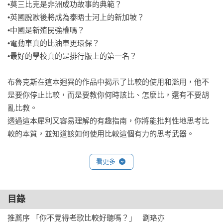
•莫三比克是非洲成功故事的典範？

•英國脫歐後將成為泰晤士河上的新加坡？

•中國是新殖民強權嗎？

•電動車真的比油車更環保？

•最好的學校真的是排行版上的第一名？

布魯克斯在這本迥異的作品中揭示了比較的使用和濫用，他不
是要你停止比較，而是要教你何時該比、怎麼比，還有不要胡
亂比教。

透過這本犀利又容易理解的有趣指南，你將能批判性地思考比
較的本質，並知道該如何使用比較這個有力的思考武器。

【專文推薦】 

看更多
劉珞亦╱法律白話文運動行銷總監

【聯合推薦】 

洪伯邑╱台大地理環境資源學系教授

目錄
洪裕宏╱陽明交通大學心智哲學研究所榮譽教授

推薦序 「你不覺得老歌比較好聽嗎？」   劉珞亦
