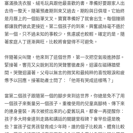
塞滿換洗衣服、絨毛玩具跟他最喜歡的書，準備好要跟家人出
去待一整天。隨著預產期到來又過去，期盼與日俱增。它始終
是月曆上的一個鉛筆叉叉。寶寶準備好了就會出生。每個鐘頭
都讓我們彼此更接近。第二個孩子的到來，興奮感絲毫不遜於
第一個，只不過未知的事較少，焦慮感也較輕。確定的是，隨
著家庭人丁逐漸興旺，比較將會變得不可避免。

伴隨著尖叫聲，他來到了這個世界，第一次把空氣吸進肺部。
緊接著，響亮又尖銳刺耳的哭聲響徹產房，迴盪在磁磚牆壁
間。哭聲迴盪著，父母以無言的微笑和最純粹的喜悅眼淚和疲
憊予以回應。接著助產士問了：「他哥有哭成這樣嗎？」

當第二個孩子跟隨第一個的腳步來到這世界，你總是免不了用
一個孩子來衡量另一個孩子。重複使用的兒童高腳椅、傳下來
的連身童裝，再次被挖出來的心愛舊玩具，都會一再提醒你：
孩子多大時會達到走路和講話的關鍵里程碑？會早些還是晚
些？當孩子從男孩發育成少年時，誰的個子比較高、體育比較