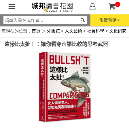
0
限量預購
您現在的位置：
首頁
＞
外版館
>
人文藝術
>
社會科學
>
文化研究
這樣比太扯！：讓你看穿荒謬比較的思考武器