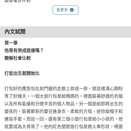
揭穿鬼扯比對

看更多
致謝
內文試閱
第一章

他哥有哭成這樣嗎？

瞭解社會比較
打從出生就開始比
打包好的應急包在前門邊的走廊上排成一排，就這樣滿心期盼
等了好幾天。一個大旅行包是給媽媽的，裡面裝著舒適的衣服
以及所有能緩和分娩辛苦的個人物品。另一個是給即將出生的
嬰孩的，裝著嶄新的嬰兒連身衣、柔軟的方毯、迷你版帽子和
連指手套。而這一回，還有第三個小旅行包是給小小孩的，他
就要成為大哥哥了。他的紅色塑膠旅行包是救火車形狀，裡面