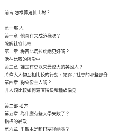
陳鳳馨╱News98財經起床號主持人

蔡依橙╱陪你看國際新聞創辦人
前言 怎樣算鬼扯比對？ 

第一部 人

第一章  他哥有哭成這樣嗎？ 

瞭解社會比較

第二章  梅西比馬拉度納更好嗎？

活在比較的陰影中 

第三章  誰是有史以來最偉大的英國人？

將偉大人物互相比較的行動，揭露了社會的哪些部分 

第四章  狗會像主人嗎？

非人類比較如何藏匿階級和種族偏見

第二部 地方

第五章  為什麼有些大學失敗了？

指標的暴政 

第六章  里斯本是新巴塞隆納嗎？
