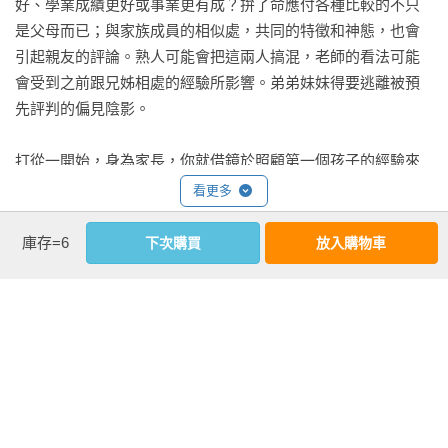
好、學業成績更好或事業更有成？拚了命應付各種比較的不只
是父母而已；與家族成員的相似處，共同的特徵和神態，也會
引起親友的評論。熟人可能會把這兩人搞混，老師的看法可能
會受到之前跟兄姊相處的經驗所影響。弟弟妹妹得要逃離被預
先評判的偏見陰影。

打從一開始，身為家長，你就借鏡於照顧第一個孩子的經驗來
照顧第二個孩子。在時間錯亂的頭幾個星期，日夜混成一整團
看更多
無止盡的換尿布、大半夜餵奶、大清早餵奶和幫寶寶從頭到腳
沐浴，那之後你會記得哪一款護膚乳的舒緩效果好，哪種餵奶
庫存=6
下次購買
放入購物車
姿勢最合適，以及如何盡可能溫柔地使用一堆堆用水浸濕又難
延伸內容
搞的小棉球。這種經驗真是上天的賜予。有些工作第二次做比
孩子升學的過程，就是一連串的比較。

較簡單，有些事更難。比較小的那個比較好餵，他的小肚肚和
大腦神經發育速度不同、個人特質不同、興趣不同的孩子，被
小腿腿更快就膨起來，有一圈圈柔軟的嬰兒肥，但他需要更多
放在同一個進度、同樣的考試中比較。

溫暖的人際接觸――他總是想被抱得緊緊的，因此很難把他放
然後這些比較，反過來定義這孩子：他們是否是個人才、是否
下來。打從第一天起，我們就試著不去比較，但實在很難不這
是好學生、是否值得進入稅金補助較多的學校與科系。

麼做。

這就是本書所說的「比較的濫用」，不僅無法真正反映學生的