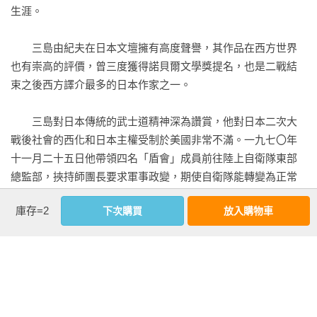
生涯。

　　我生來體弱，無論賽跑或吊單槓都輸給別人，且天生口
吃，令我越發內向自閉。再加上大家都知道我是佛寺的孩子。
　　三島由紀夫在日本文壇擁有高度聲譽，其作品在西方世界
頑童們模仿口吃和尚誦經來取笑我。說書人講的故事中，有個
也有崇高的評價，曾三度獲得諾貝爾文學獎提名，也是二戰結
角色是口吃的捕快，他們每到這種段落就會故意出聲起鬨，非
束之後西方譯介最多的日本作家之一。

要叫我念經給他們聽。

　　三島對日本傳統的武士道精神深為讚賞，他對日本二次大
　　無庸贅言，口吃在我與外界之間設下一道障礙。我無法順
戰後社會的西化和日本主權受制於美國非常不滿。一九七〇年
利發出第一個音。那第一個音，就像是我的內在與外界之間的
十一月二十五日他帶領四名「盾會」成員前往陸上自衛隊東部
門鑰匙，鑰匙卻無法順利開門。一般人藉著自由操縱語言，內
總監部，挾持師團長要求軍事政變，期使自衛隊能轉變為正常
在與外界之間的門始終敞開，可以讓空間通風良好，我卻做不
的軍隊，但是卻乏人響應，因而切腹自殺以身殉道，走上了日
到。因為鑰匙生鏽了。

庫存=2
下次購買
放入購物車
本武士最絢爛的歸途。

　　我的口吃，在急著想發出第一個音之際，也像是拼命掙扎
　　主要著作有《豐饒之海》四部曲、《假面的告白》、《金
試圖逃離內在的黏鳥膠的小鳥。好不容易掙脫時，已經太遲。
閣寺》、《鏡子之家》、《盛夏之死》、《憂國》、《反貞女
外界的現實，在我掙扎之際，有時似乎的確停下手好整以暇地
大學》、《不道德教育講座》等。
等我。然而等著我的現實已非新鮮的現實。即使我費盡力氣終
於抵達外界，外界也總在瞬間變色、錯位……而且只有那個看