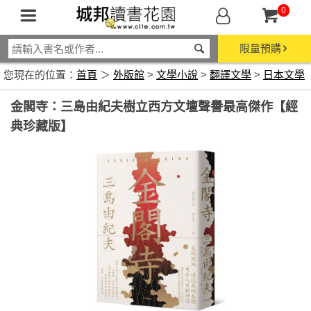
0
限量預購
您現在的位置：
首頁
＞
外版館
>
文學小說
>
翻譯文學
>
日本文學
金閣寺：三島由紀夫樹立西方文壇聲譽最高傑作【經
典珍藏版】