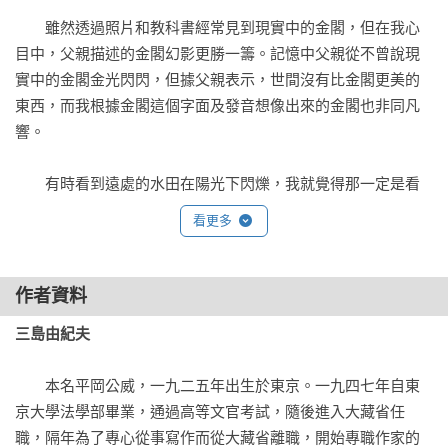
　　雖然透過照片和教科書經常見到現實中的金閣，但在我心
目中，父親描述的金閣幻影更勝一籌。記憶中父親從不曾說現
實中的金閣金光閃閃，但據父親表示，世間沒有比金閣更美的
東西，而我根據金閣這個字面及發音想像出來的金閣也非同凡
響。

　　有時看到遠處的水田在陽光下閃爍，我就覺得那一定是看
不到的金閣的投影。形成福井縣與這京都府界線的吉坂嶺，正
看更多
好位於正東方。太陽就是從那山嶺升起。明明和現實中的京都
反方向，我卻看到山間朝陽中，金閣向著清晨的天空聳立。

作者資料
　　如此這般，金閣在各種地方出現，卻無法在現實生活中看
三島由紀夫
見，這點與此地的大海很像。舞鶴灣位於志樂村一里半之處，
山巒阻隔看不見海。但這片土地總是瀰漫海的預感。風中有時
　　本名平岡公威，一九二五年出生於東京。一九四七年自東
也帶有海的氣息，海上波濤洶湧時，就會有許多海鷗逃來飛落
京大學法學部畢業，通過高等文官考試，隨後進入大藏省任
田間。

職，隔年為了專心從事寫作而從大藏省離職，開始專職作家的