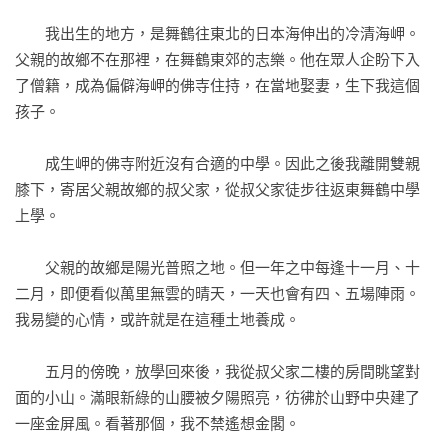
方法傳播、繁殖而已。

　　我出生的地方，是舞鶴往東北的日本海伸出的冷清海岬。
父親的故鄉不在那裡，在舞鶴東郊的志樂。他在眾人企盼下入
　　殺人若是為了消滅對象的一次性，殺人就是永遠的誤算。
了僧籍，成為偏僻海岬的佛寺住持，在當地娶妻，生下我這個
我如是想。因此金閣與人類越發呈現明確的對比；另一方面，
孩子。

從人類容易毀滅的身影中，反而浮現永生的幻影，從金閣的不
壞之美，反而飄來毀滅的可能性。

　　成生岬的佛寺附近沒有合適的中學。因此之後我離開雙親
膝下，寄居父親故鄉的叔父家，從叔父家徒步往返東舞鶴中學
　　像人類這樣注定會死的生物是不可能根絕的，而像金閣這
上學。

樣不滅的東西反倒可以消滅。為什麼人們沒有察覺這點呢？我
的獨創性不容置疑。」
　　父親的故鄉是陽光普照之地。但一年之中每逢十一月、十
二月，即便看似萬里無雲的晴天，一天也會有四、五場陣雨。
我易變的心情，或許就是在這種土地養成。

　　五月的傍晚，放學回來後，我從叔父家二樓的房間眺望對
面的小山。滿眼新綠的山腰被夕陽照亮，彷彿於山野中央建了
一座金屏風。看著那個，我不禁遙想金閣。
