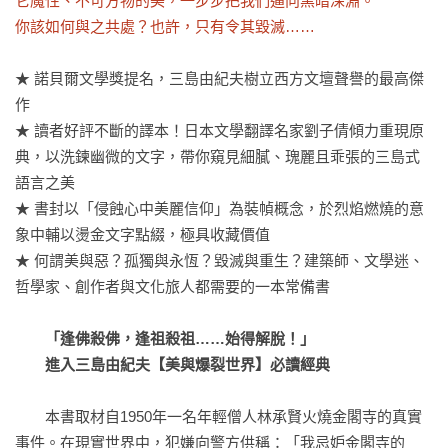
它魔性、不可方物的美，一步步把我們逼向黑暗深淵。

你該如何與之共處？也許，只有令其毀滅……
★ 諾貝爾文學獎提名，三島由紀夫樹立西方文壇聲譽的最高傑
作

★ 讀者好評不斷的譯本！日本文學翻譯名家劉子倩傾力重現原
典，以洗鍊幽微的文字，帶你窺見細膩、瑰麗且乖張的三島式
語言之美

★ 書封以「侵蝕心中美麗信仰」為裝幀概念，於烈焰燃燒的意
象中輔以燙金文字點綴，極具收藏價值

★ 何謂美與惡？孤獨與永恆？毀滅與重生？建築師、文學迷、
哲學家、創作者與文化旅人都需要的一本常備書

「逢佛殺佛，逢祖殺祖……始得解脫！」

　　進入三島由紀夫【美與爆裂世界】必讀經典
　　本書取材自1950年一名年輕僧人林承賢火燒金閣寺的真實
事件。在現實世界中，犯嫌向警方供稱：「我忌妒金閣寺的