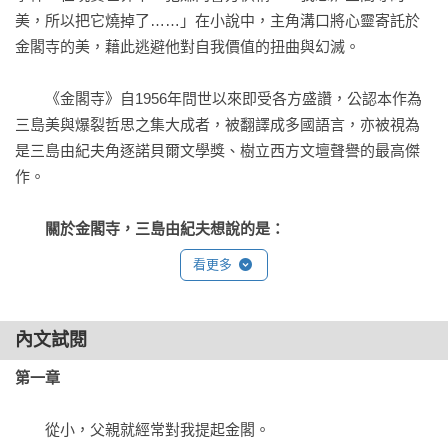
美，所以把它燒掉了……」在小說中，主角溝口將心靈寄託於
金閣寺的美，藉此逃避他對自我價值的扭曲與幻滅。

　　《金閣寺》自1956年問世以來即受各方盛讚，公認本作為
三島美與爆裂哲思之集大成者，被翻譯成多國語言，亦被視為
是三島由紀夫角逐諾貝爾文學獎、樹立西方文壇聲譽的最高傑
作。

關於金閣寺，三島由紀夫想說的是：

　　美的毀滅，遠比美的本體更令人目眩神迷……

看更多
　　金閣不是無力，絕非無力──但它是一切無力的根源！
　　金閣寺的美之所以令人畏懼，是它的美讓人看到自身的醜
內文試閱
陋。正如小說所言：

第一章
　　「一般而言，有生命的東西都不具備金閣那種嚴密的一次
　　從小，父親就經常對我提起金閣。

性。人類只不過是接收大自然各種屬性的一部分，用可替代的