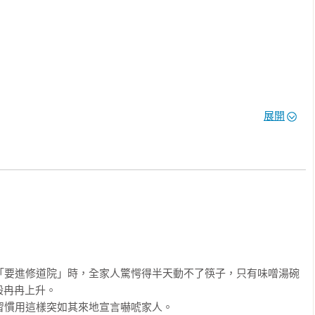
、鮮活的人物刻劃，以及冷不防直戳笑點的熱鬧對白，都讓本書深
感十足。

翻開本書，你就捨不得放下！
展開
冉冉上升。
