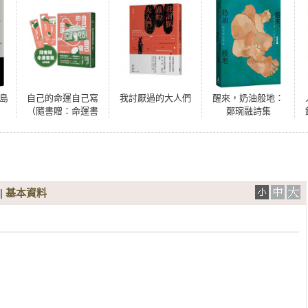
島
自己的命運自己寫
我討厭過的大人們
醒來，奶油般地：
（隨書贈：命運書
鄭琬融詩集
籤1款，3款隨機附
送）
|
基本資料