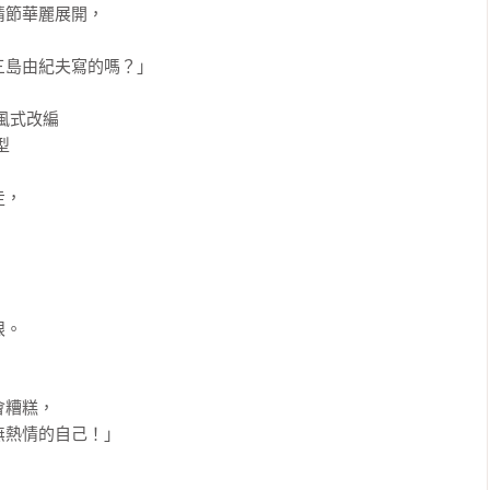
節華麗展開，

島由紀夫寫的嗎？」

式改編



，

。

糟糕，

熱情的自己！」
