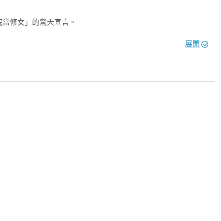
當修女」的驚天宣言。

展開
中，

野中的食人熊，

愚婦三人組」，

轉……

、《豐饒之海》等名作光環之下，

！

，為了擺脫平凡的日常，不辭千里地從東京前往北海道尋找自我的
無法回頭」的事，才是最美妙的冒險。
