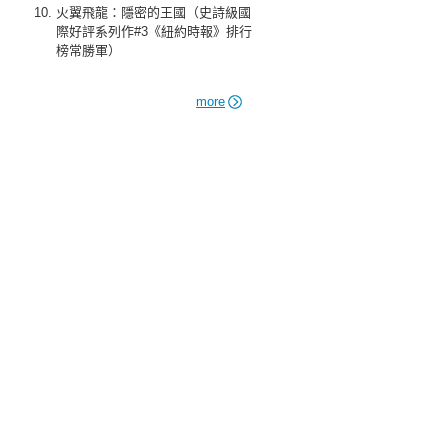
火翼飛龍：隱密的王國（史詩級國
際好評系列作#3《紐約時報》排行
榜常勝軍）
more