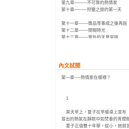
息，它猶如電影敘事般的場景轉換
第九章────不可靠的熱情家

受各個年齡層的大眾喜愛，讀來爽快
第十章────狩獵之旅的第一天

    夏子心中，獨具魅力的「熱情家」究竟在哪裡？

第十一章───獎品等事成之後再說

    她能突破現實，找到理想中的真愛嗎？

第十二章───閒暇時光

    或者在找到答案之前，她就被北國荒野中的食人熊做成「人類女性」的罐頭吃掉了？

第十三章───意外的天意安排

    跟著夏子踏上征途，只要一
第十四章───友情見真章的時刻

第十五章───第二次狩獵

第十六章───歸去來兮

內文試閱
第十七章───親切的種類

第一章──熱情家在哪裡？

第十八章───遇襲

第十九章───採訪記

第二十章───不二子當證人

    1

第二十一章──準備戰鬥

    某天早上，夏子在早餐桌上宣布「要進修道院」時，全家人驚愕得半天動不了筷子，只有味噌湯碗
第二十二章──狩獵家氣質

冒出的熱氣在靜默中如焚香的青煙般
第二十三章──苦難的戀人

    夏子正值雙十年華。從小，她就習慣用這樣突如其來地宣言嚇唬家人。

第二十四章──蘭越古潭之夜
