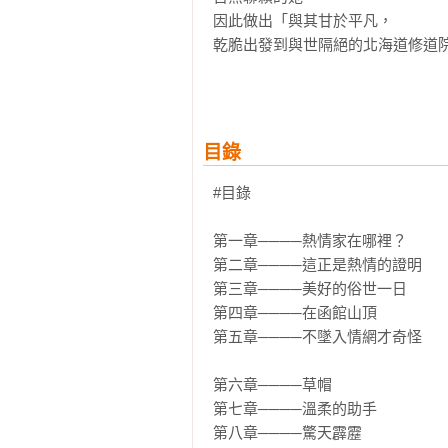
因此做出「與其甘於平凡，

乾脆出發到與世隔絕的北海道修道院
在這段橫跨1,000多公里的壯闊征途
車站偶遇的神祕青年、報社記者、荒
還有為了護衛自家寶貝女兒，

目錄
由母親、祖母及姑姑組成的「噗嚨共
全都被勇敢做自己的夏子，耍得團團
#目錄

隱藏在《金閣寺》、《假面的告白》
第一章────熱情家在哪裡？

鬼才文豪三島由紀夫

第二章────這正是熱情的證明

讓讀者忍不住嘴角失守的超有戲大作
第三章────美好的俗世一日

第四章────在函館山頂

    《夏子的冒險》是三島由紀夫的第七部長篇小說，內容描述一位外表純真無垢、內心卻對自己認定
第五章────不墜入情網才奇怪

的事物，抱持異常熱情的女孩夏子
故事──對夏子來說，那些「做了就
第六章────草帽

第七章────溫柔的助手

    有別於三島由紀夫絢麗又細緻優美的寫作風格，《夏子的冒險》不但通篇充滿青春活潑的明亮氣
第八章────驚天霹靂
