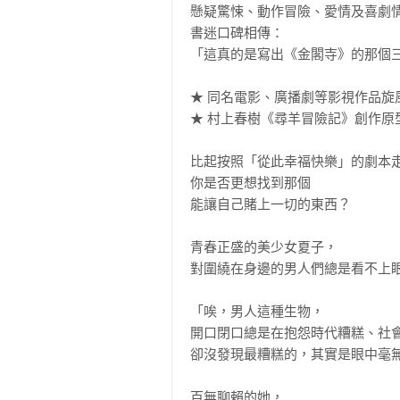
懸疑驚悚、動作冒險、愛情及喜劇情
書迷口碑相傳：

「這真的是寫出《金閣寺》的那個三
★ 同名電影、廣播劇等影視作品旋風
★ 村上春樹《尋羊冒險記》創作原型
比起按照「從此幸福快樂」的劇本走
你是否更想找到那個

能讓自己賭上一切的東西？

青春正盛的美少女夏子，

對圍繞在身邊的男人們總是看不上眼
「唉，男人這種生物，

開口閉口總是在抱怨時代糟糕、社會
卻沒發現最糟糕的，其實是眼中毫無
百無聊賴的她，
