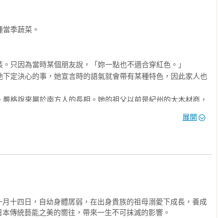
展

某種勇猛的氣質，彷彿浴在豔陽下成長的碩大果實。帶著溫暖水光
展開
氣、非常飽滿的嘴唇，就女人而言太過強悍的挺直鼻樑，想必有人
色，就是有點浮腫的眼皮，給她的眼神增添一抹難以形容的慵懶性
的男人像獨角仙。有的青年像螽斯。有的學生像白紋蝶。有的上班
人像蟋蟀。夏子將男人分門別類，私下稱他們為某某類某某目。例
哀聲嘆氣，但他的嘆氣聲很像蒼蠅的拍翅聲，而且還露出兩顆金
一月十四日，自幼身體孱弱，在出身貴族的祖母溺愛下成長，養成
不過，夏子雖然私底下講壞話毫不留情，表面上卻和每個男人都有
本傳統藝能之美的嚮往，帶來一生不可抹滅的影響。

到女兒這樣都替她捏了把冷汗。
