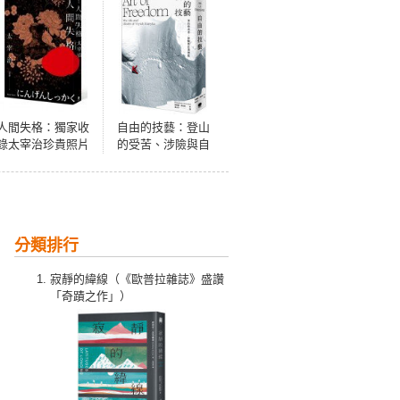
人間失格：獨家收
自由的技藝：登山
錄太宰治珍貴照片
的受苦、涉險與自
及遺作
我塑造
〈Goodbye〉新譯
版【太宰治生誕紀
念典藏版】
分類排行
寂靜的緯線（《歐普拉雜誌》盛讚
「奇蹟之作」）