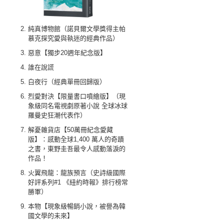
純真博物館（諾貝爾文學獎得主帕
慕克探究愛與執迷的經典作品）
惡意【獨步20週年紀念版】
誰在說謊
白夜行（經典單冊回歸版）
烈愛對決【限量書口噴繪版】（現
象級同名電視劇原著小說 全球冰球
羅曼史狂潮代表作）
解憂雜貨店【50萬冊紀念愛藏
版】：感動全球1,400 萬人的奇蹟
之書，東野圭吾最令人感動落淚的
作品！
火翼飛龍：龍族預言（史詩級國際
好評系列#1 《紐約時報》排行榜常
勝軍）
本物【現象級暢銷小說，被譽為韓
國文學的未來】