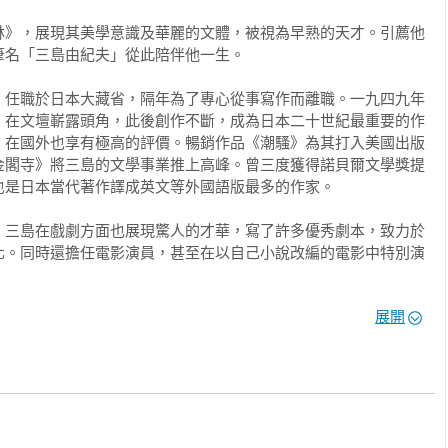
林》，展現其美學意識及華麗的文體，被視為早熟的天才。引薦他
名「三島由紀夫」從此陪伴他一生。

，任職於日本大藏省，隔年為了專心從事寫作而離職。一九四九年
》在文壇嶄露頭角，此後創作不斷，成為日本二十世紀最重要的作
乙比甲更好」這種話。她總是這個也好那個也好。當然這些年輕人
，在國外也享有極高的評價。暢銷作品《潮騷》為其打入美國出版
，但是夏子似乎認定特別待遇是罪惡。她對任何男人都是半帶輕蔑
金閣寺》將三島的文學事業推上高峰。曾三度獲得諾貝爾文學獎提
是日本當代著作譯成英文等外國語版最多的作家。

，三島在戲劇方面也展現驚人的才華，寫了許多優秀劇本，致力於
疑她的內心深處沉睡著熱情家的血液。夏子的熱情，就像人人都相
化。同時還擔任電影演員，甚至在以自己小說改編的電影中特別演
男人眼中能發現那樣的熱情呢？比方說任職紙漿公司的辰雄，眼中
展開
完成力作《豐饒之海》四部曲最終卷《天人五衰》後，即夥同四名楯
級主管的夢想。在大學法律系當助手據說成績非常優秀的雞一，眼
總監，鼓動自衛隊發動政變未果，當天便切腹自殺，結束其壯麗的
學生阿誠，某天更是帶來別具意味的禮物令夏子非常失望。

騷》、《金閣寺》、《禁色》、《美德的徘徊》、《愛的飢渴》、
朗的青年。他總是吹口哨或把手指按得喀喀響，好像不隨時隨地弄
。