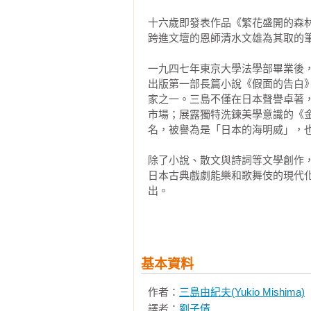
十六歲即發表作品《繁花盛開的森
跨進文壇的恩師清水文雄為其取的筆
    2

一九四七年東京大學法學部畢業後
    這些男人最頭痛的，就是夏子完全沒有所謂的偏見。這個天使，像紅十字會的天使一樣奉行博愛主
出版第一部長篇小說《假面的告白
義。無論對任何事，都不會說出「
家之一。三島不僅在日本聲譽卓著
急於讓她只看到自己一個人的優點
市場；展露獨特洗鍊美學意識的《
名，被譽為是「日本的海明威」，也
半尊敬，半帶喜愛半嫌棄。

    某個不甘心的男人嘴硬說，她雖無法愛人，卻生來就懂得慈悲。儘管如此，只要看到夏子水汪汪的
除了小說、散文與詩詞等文學創作
眼睛和烏黑的頭髮，任誰都不會懷
日本古典戲劇能樂和歌舞伎的現代
信存在卻誰也沒有見過的鬼。

出。

    不過在夏子看來，那全是男人的錯。夏子沉睡的熱情，非常強而有力，所以只有同樣強而有力的熱
情才能與之產生共鳴。可是在哪個
一九七O年十一月二十五日，三島
永遠只燃燒著加薪的期盼和升為高
之會青年成員前往自衛隊總部挾持
中只有想當教授的野心。建築系的大
一生。

基本資料
    「妳猜猜看這裡面是什麼。」

    阿誠用手指勾著以百貨公司贈品用的包袱巾包裹的東西，在她眼前晃來晃去。阿誠一笑起來，黝黑
主要著作有《假面的告白》、《潮
作者：
三島由紀夫(Yukio Mishima)
的臉頰就會出現酒窩，是個單純爽
《女神》與《豐饒之海》四部曲等
譯者：
劉子倩