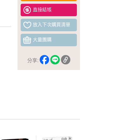
直接結帳
放入下次購買清單
大量團購
分享: