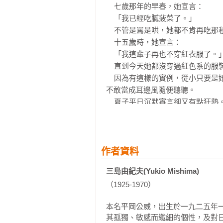
    七歲那年的早春，她宣言：

第二十五章──登場人物齊聚一堂

    「我已經吃膩菠菜了。」

    不管是罵是哄，她都不肯再吃那種當季蔬菜。

第二十六章──道歉也是一種奇妙的發
    十五歲時，她宣言：

第二十七章──黑暗中蠢動的影子

    「我這輩子再也不穿紅衣服了。」

第二十八章──令人毛骨悚然的訪客

    直到今天她都沒穿過紅色系的服裝。只因為當時某個朋友說，「妳一點也不適合穿紅色。」

第二十九章──永生難忘的一夜

    因為有這樣的實例，從小只要是她下定決心的事，她宣言時的語氣就會帶有某種特色，因此家人也
第三十章───尾聲
不敢當成耳邊風隨便聽聽。

    夏子平日沉默寡言卻又有點狂熱。嚴格說來屬於南方人的長相。她的祖父以前是紀州的大木材商，
當地人的長相不分男女都令人感到
的眼睛，烏黑的頭髮，形狀有點俗
認為這都是暖流的影響。夏子的特
感。

作者資料
    夏子在學期間就有無數人向她求愛。踏出校門後，夏子的身邊更是時時刻刻圍繞著男人。她總是用
三島由紀夫(Yukio Mishima)
昆蟲學者的眼光觀察這些男人。有
（1925-1970）

族像天牛。還有膚色黝黑的矮小男
如某個青年，因為求愛無門忍不住
本名平岡公威，出生於一九二五年
牙，於是不幸被稱為「金蒼蠅」。
其孤獨、敏感而纖細的個性，及對日
點像情侶在交往，膽小的母親每次看