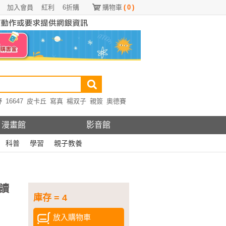
加入會員
紅利
6折購
購物車
(
0
)
野
16647
皮卡丘
寫真
楊双子
親簽
奧德賽
漫畫館
影音館
科普
學習
親子教養
讀
庫存 = 4
放入購物車