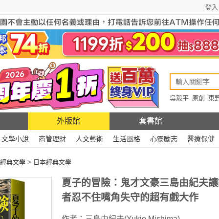
登入
吳毅平
原創
東
原創
Rewire
外版館
套書館
文學小說
商管理財
人文藝術
生活風格
心靈勵志
醫療保健
經典文學
>
日本經典文學
夏子的冒險：鬼才文豪三島由紀夫讓
者忍不住嘴角失守的超有戲大作
作者：
三島由紀夫(Yukio Mishima)