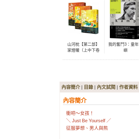
山河枕【第二部】
我的奮鬥3：童年
家燈暖（上中下卷
嶼
套書）
內容簡介
|
目錄
|
內文試閱
|
作者資料
內容簡介
衝吧～女孩！

＼ Just Be Yourself ／

征服夢想、男人與熊