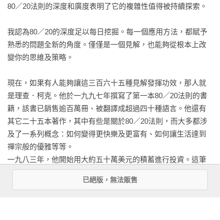
80／20法則的深度和廣度表明了它的複雜性值得被持續探索。

我認為80／20的深度足以每日挖掘。每一個應用方法，都賦予
熟悉的問題全新的角度。僅僅是一個見解，也能夠從根本上改
變你的思維及策略。

現在，如果有人能夠讓這三百六十五種見解發揮功效，那人就
是理查．柯克。他於一九九七年撰寫了第一本80／20法則的書
籍，該書已銷售逾百萬冊、被翻譯成超過四十種語言。他還有
其它二十五本著作，其中有些是關於80／20法則，而大多都涉
及了一系列概念：如何變得更快樂及更富有、如何讓生活達到
禪宗般的優雅等等。

一九八三年，他開始用大約五十萬美元的積蓄進行投資。這筆
財富現已增長到大約十六億美元。他的資產年複合成長率約為
已絕版，無法販售
百分之二十二，略高於華倫．巴菲特（儘管巴菲特因起步較早
而擁有更多的財富）。

看更多