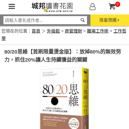
0
限量預購
您現在的位置：
首頁
＞
外版館
>
商管理財
>
職場工作術
>
工作哲
學
80/20思維【首刷限量燙金版】：放掉80%的無效努
力，抓住20%讓人生持續獲益的關鍵