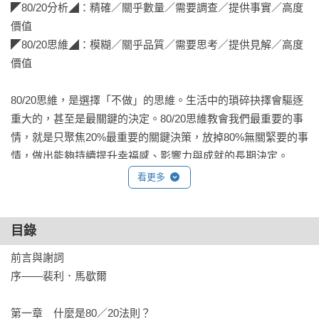
◤80/20分析◢：精確／關乎數量／需要調查／提供事實／高度
價值

◤80/20思維◢：模糊／關乎品質／需要思考／提供見解／高度
價值

80/20思維，是選擇「不做」的思維。生活中的瑣碎抉擇會驅逐
重大的，甚至是最關鍵的決定。80/20思維教會我們最重要的事
情，就是只聚焦20%最重要的關鍵決策，放掉80%無關緊要的事
情，做出能夠持續提升幸福感、影響力與成就的長期決定。

看更多
■80/20思維還可以幫助你……

提升成績

改變人生觀

目錄
改善情緒

前言與謝詞

挖掘潛意識

序——裴利．馬歇爾

啟動複利成長

創造無可取帶的價值

第一章　什麼是80／20法則？
