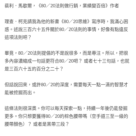
第三十五章　帕金森定理

裴利．馬歇爾，《80／20法則做行銷，業績變百倍》作者

第三十六章　費波那契的兔子

第三十七章　好運氣和好機遇

理查．柯克請我為他的新書《80／20思維》寫序時，我滿心困
第三十八章　生活在小小世界中

惑。述說三百六十五件關於80／20法則的事情，好像有點違反
第三十九章　選擇與創造你的樞紐

這項法則吧？

第四十章　預感

第四十一章　機遇眷顧勇敢的人

畢竟，80／20法則提倡的不是說很多，而是專注。所以，把很
第四十二章　帕斯卡賭注及不對稱賭注

多內容濃縮成一句話更符合80／20吧？ 或者七十三句話，也就
第四十三章　黑天鵝效應及歷史

是三百六十五的百分之二十？

謝謝你，後會有期
但話說回來，或許80／20的深度，需要每天一點一滴的智慧才
能被挖掘而出。

這條法則很深奧。你可以每天探索一點，持續一年後仍能發掘
更多。你只想要獲得80／20的棕色腰帶嗎（空手道三至一級的
腰帶顏色）？ 或者是黑帶三段？
