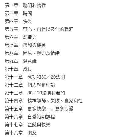
找到完美老闆

第二章　聰明和惰性

實現財富自由

第三章　時間

……以及更多。

第四章　快樂

第五章　野心、自信以及你的職涯

現代社會的最大風險是選擇太多、時間太少。本書透過365則關
第六章　創造力

於80/20思維的小提醒，邀請你一起將時間、精力和成就最大
第七章　樂觀與機會

化，打造值得擁有的快樂與成功人生。
第八章　困境、壓力及情緒

第九章　潛意識

第十章　成長

第十一章　成功和80／20法則

第十二章　個人壟斷理論

第十三章　80／20法則和老闆

第十四章　精神導師、失敗、贏家和性

第十五章　更多快樂……更多浪漫

第十六章　自愛短期課程

第十七章　金錢與快樂

第十八章　朋友
