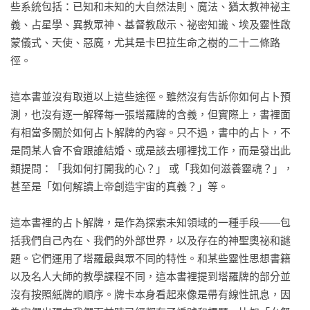
些系統包括：已知和未知的大自然法則、魔法、猶太教神祕主
的生命經驗融進各種塔羅圖像的解讀，內容充滿了用塔羅探問
義、占星學、異教眾神、基督教啟示、祕密知識、埃及靈性啟
心靈的機智與智慧。閱讀本書，就會踏入了塔羅與心靈成長的
蒙儀式、天使、惡魔，尤其是卡巴拉生命之樹的二十二條路
奇妙旅程。」──王乙甯，《敘事塔羅》作者

徑。

「任何對生命懷有好奇的讀者，都會被瑞秋．波拉克飽經淬鍊
這本書並沒有取道以上這些途徑。雖然沒有告訴你如何占卜預
的文字吸引。《漫步靈魂森林》是大師的最後專著，宛若時光
測，也沒有逐一解釋每一張塔羅牌的含義，但實際上，書裡面
釀造的美酒。作者呼籲我們打開本能感官，勇於和塔羅嬉戲。
有相當多關於如何占卜解牌的內容。只不過，書中的占卜，不
優美、詼諧且富有智慧的篇章，一步步穿越千百年來塔羅的歷
是問某人會不會跟誰結婚、或是該去哪裡找工作，而是發出此
史爭辯，遊走於東西方神話與象徵之間；最終引領我們超越藩
類提問：「我如何打開我的心？」 或「我如何滋養靈魂？」，
籬，看見靈魂無窮無盡的舞蹈軌跡。」──玄享（楊善淳），
甚至是「如何解讀上帝創造宇宙的真義？」等。

《奧祕其中：托特塔羅學習筆記》作者

這本書裡的占卜解牌，是作為探索未知領域的一種手段——包
「塔羅不僅是占卜的工具，更是照見自我內在的一面鏡子，是
括我們自己內在、我們的外部世界，以及存在的神聖奧祕和謎
浪漫的朝聖之旅，也是我與靈魂終生的對話。每一次翻開塔羅
題。它們運用了塔羅最與眾不同的特性。和某些靈性思想書籍
牌，就展開一段未知的旅程。而這場壯遊沒有終點，也沒有標
以及名人大師的教學課程不同，這本書裡提到塔羅牌的部分並
準答案，卻能透過圖像帶來反思覺醒，在一次又一次的頓悟覺
沒有按照紙牌的順序。牌卡本身看起來像是帶有線性訊息，因
察之下，收穫心靈的滋潤與啟迪。盼望這本書能開啟多元的視