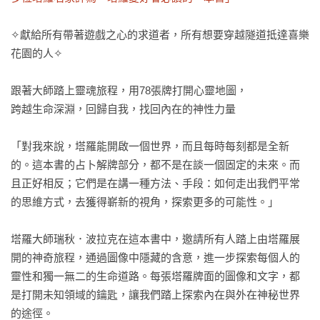
✧獻給所有帶著遊戲之心的求道者，所有想要穿越隧道抵達喜樂
花園的人✧

跟著大師踏上靈魂旅程，用78張牌打開心靈地圖，

跨越生命深淵，回歸自我，找回內在的神性力量

「對我來說，塔羅能開啟一個世界，而且每時每刻都是全新
的。這本書的占卜解牌部分，都不是在談一個固定的未來。而
且正好相反；它們是在講一種方法、手段：如何走出我們平常
的思維方式，去獲得嶄新的視角，探索更多的可能性。」

塔羅大師瑞秋．波拉克在這本書中，邀請所有人踏上由塔羅展
開的神奇旅程，通過圖像中隱藏的含意，進一步探索每個人的
靈性和獨一無二的生命道路。每張塔羅牌面的圖像和文字，都
是打開未知領域的鑰匙，讓我們踏上探索內在與外在神秘世界
的途徑。
