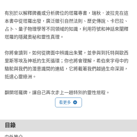
有別於以解釋牌義或分析牌位的塔羅專書，瑞秋．波拉克在這
本書中從塔羅出發，廣泛徵引自然法則、歷史傳說、卡巴拉、
占卜、量子物理學等不同領域的知識，利用符號和神話來闡釋
塔羅的隱藏奧秘和靈性真理。

你將會讀到，如何從牌面中辨識出朱鷺，並參與到托特與歐西
里斯等埃及神祇的生死循環；你也將會理解，希伯來字母中的
駱駝與我們的潛意識間的連結，它將載著我們越過生命深淵，
抵達心靈綠洲。

翻開塔羅牌，讓自己再次走上一趟特別的靈性旅程。

看更多
各界專家真摯推薦

Claudia｜植物系女巫

于玥｜占星療癒心理師

目錄
天空為限｜占星塔羅作家

中外推介
