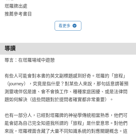
塔羅牌出處 

「作為一個擁有二十多年塔羅牌使用經驗的人，當我閱讀這本
推薦參考書目
書時，我深刻地意識到自己對塔羅牌的理解還有待提升。作者
瑞秋·波拉克生動地描述了她如何在生活中運用塔羅牌，並透過
看更多
深入的文本閱讀來解析塔羅牌所隱含的古老密碼。這本書展現
了塔羅牌集結了古老宇宙奧秘的美妙之處，讓我深感震撼。通
導讀
過千年的流傳和轉變，塔羅牌才成為我們手中所持有的工
具。」──于玥，占星療癒心理師

導言：在塔羅場域中遊憩

「我原本就是《78度的智慧》的讀者，無意中發現我跟作者的
有些人可能會對本書的英文副標題感到好奇。塔羅的「旅程」
想法很雷同，她的書同樣也有從數字開始分析。瑞秋．波拉克
（journey），究竟是指什麼？對某些人來說，那句話意謂著預
是早已舉世聞名的塔羅大師，文筆也很精確深入，我個人覺得
測靈魂伴侶是誰、會不會換工作、種種家庭困擾、或是法律問
理性與感性兼具，可以給讀者帶來很實際的幫助，推薦她所有
題如何解決（這些問題對於提問者確實都非常重要）。

作品。」──天空為限，占星塔羅作家

也有一部分人，已經對塔羅牌的神祕學傳統相當熟悉，他們可
「波拉克不只是塔羅占卜師，她是這時代的塔羅神祕學者，她
能會認為自己完全知道我所謂的「旅程」是什麼意思。對他們
淵博的知識與獨到的見解，用塔羅打開了探討內在世界的道
來說，塔羅裡面含藏了大量不同知識系統的對應關鍵概念。這
路。《漫步靈魂森林》是她送給我們的最真誠的經驗分享，她