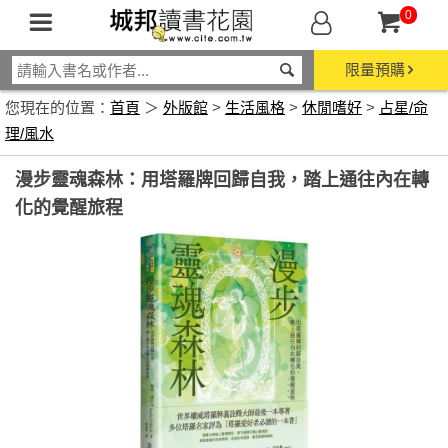
0
限量預購
您現在的位置：
首頁
＞
外版館
>
生活風格
>
休閒嗜好
>
占星/命
理/風水
漫步靈魂森林：用塔羅牌回歸自我，踏上通往內在轉
化的覺醒旅程