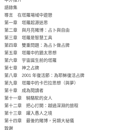
王乙甯｜《敘事塔羅》作者

語錄集 

玄享（楊善淳）｜《奧祕其中：托特塔羅學習筆記》作者

導言　在塔羅場域中遊憩 

孫正欣｜《用塔羅寫日記：關於生活的78種覺察》作者

第一章　塔羅起源迷思 

Gina許怡蘭｜芳療天后

第二章　與月亮賭博：占卜與自由 

陳盈君｜左西人文空間創辦人

第三章　塔羅是智慧工具 

黃春華｜譯者

第四章　雙重問題：為占卜做占牌 

鐘穎｜心理學作家、愛智者書窩版主

第五章　塔羅中的猶太思想

（依姓氏筆畫排序）

第六章　宇宙誕生前的塔羅 

第七章　神之占牌 

中外名家一致好評

第八章　2001 年復活節：為耶穌復活占牌

第九章　塔羅中的卡巴拉思想（與夢） 

「真正的大師是以淺顯易懂的方式帶領讀者進入深層的世界，
第十章　成為閱讀者 

而瑞秋．波拉克便是這樣的存在。還記得十四年前閱讀《78度
第十一章　騎駱駝的女人 

的智慧》如獲至寶的感覺，他為我解答了包含塔羅的歷史脈
第十二章　把心打開：越過深淵的旅程 

絡、深層意涵，也影響我至今的解牌方向。能拜讀大師最後一
第十三章　躍入愚人之境 

本著作，是非常幸福的事，因為這必定是一生精華的凝結。」
第十四章　最後的賭博，另類大祕儀 

──Claudia，植物系女巫

致謝 
