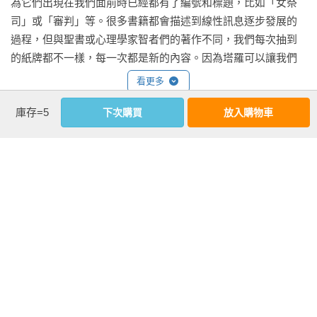
為它們出現在我們面前時已經都有了編號和標題，比如「女祭
角，帶領你重新認識塔羅這套充滿智慧的知識系統，探索靈魂
司」或「審判」等。很多書籍都會描述到線性訊息逐步發展的
森林的奧秘。」——孫正欣，《用塔羅寫日記：關於生活的78
過程，但與聖書或心理學家智者們的著作不同，我們每次抽到
種覺察》作者

的紙牌都不一樣，每一次都是新的內容。因為塔羅可以讓我們
洗牌。我們可以抽出數張紙牌，包括紙牌上的所有訊息符號，
看更多
「這是一本讓你得到自由的書！不拘泥於僵硬的學術架構，不
將它們混合，然後重新鋪排成一個全新的牌陣局面。

沉迷於曖昧的通靈感應，不執著於單一的價值真理。為剛入門
庫存=5
下次購買
放入購物車
的塔羅初學者，提供開放而多元的觀點；也為進階的神秘學愛
小說《沉默的羔羊》當中，天才精神病患者漢尼拔·萊克特博士
作者資料
好者，在知識迷霧中拓展一條新路。《漫步靈魂森林》內容旁
告訴聯邦調查局探員克麗絲·史達琳，若要抓到兇手，她必須回
徵博引，維持瑞秋．波拉克一貫的幽默感，筆法引人入勝，節
瑞秋．波拉克(Rachel Pollack)
到馬可斯‧奧理略（Marcus Aurelius）所說的「最初原則」
奏暢快，語彙充滿詩意，相對於她本身其他著作，更具備高度
紐約大學（NYU）英文榮譽學士，克雷蒙研究所（Claremont 
(first principles)。什麼才是最本質的東西？（在這個例子當中就
的易讀性，完美融合了理性面與感性面，既有深刻的洞察與反
Graduate School）英文碩士，並在紐約州立大學執教。她是一
是那位身分不明的殺手）。「它」是什麼？「它裡面」又是什
思，又發揮無與倫比的想像力，不愧為大師寫作歷程的標竿經
位知名的作家，曾以《Unquenchable Fire》獲得亞瑟‧C‧克
麼？

典。」——Gina 許怡蘭，芳療天后

拉克科幻小說獎（Arthur C. Clarke Award for Science 
Fiction）。

對我來說，這說明了一個事實：塔羅牌跟一般書籍不同，它的
「作者將感性豐沛的文字敘述、理性清晰的架構與古老的資訊
瑞秋是國際公認的塔羅權威，曾經出版她自己的塔羅牌──「閃
「頁面內容」並不是固定的。不同的牌組（有標題和編號的大
融合討論，特別喜歡書中談到塔羅時，結合數字、卡巴拉圓球
亮女子塔羅」（The Shining Woman）。她的代表著作《78度的
阿爾克那牌，以及小阿爾克那牌的四個牌組）有不同的編號和
與路徑的理解來貫穿生命，鼓勵我們活出仁慈、把心打開，走
智慧》暢銷逾40年，被推崇為「塔羅牌聖經」。她在塔羅界的
組合，但任何時候我們都可以將它們重新洗牌抽牌，而得到一