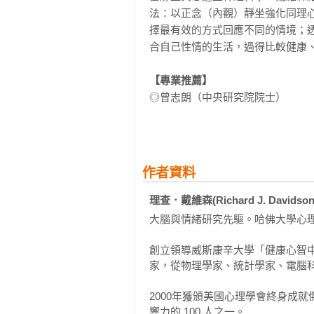
法：以正念（內觀）靜坐強化同理
擇最有效的方式回應不同的情境；
合自己性情的生活，過得比較健康、
【專業推薦】
◎曾志朗（中央研究院院士）

◎馬汀．塞利格曼（Martin E.P. S
◎丹尼爾．高曼（Daniel Golem
◎狄巴克．喬布拉（Deepak Cho
◎保羅．艾克曼（Paul Ekman）
作者資料
◎安東尼．狄馬吉奧（Antonio Da
◎羅伯特．薩波斯基（Robert M. S
理查．戴維森(Richard J. Davidson
◎丹尼爾．吉伯特（Daniel Gilbe
大腦與情緒研究先驅。哈佛大學心理
【好評推薦】
創立領導威斯康辛大學「健康心智中心」（C
「這本書可以說是一部情緒認知神經
家，從物理學家、統計學家、電腦科
2000年獲頒美國心理學會終身成就
最精彩的是作者去到印度見到達賴
響力的 100 人之一。
