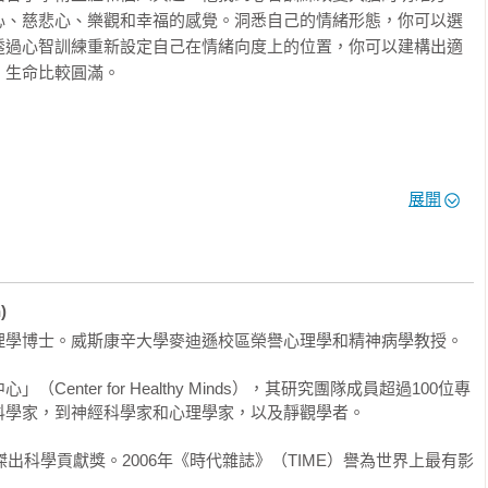
心、慈悲心、樂觀和幸福的感覺。洞悉自己的情緒形態，你可以選
透過心智訓練重新設定自己在情緒向度上的位置，你可以建構出適
生命比較圓滿。

eligman）（正向心理學之父）

展開
an）（暢銷書《EQ》作者）

pra）（當代最有原創力的思想家）

（微表情研究巨擘）

masio）（美國國家科學院院士）

apolsky）（麥克阿瑟獎得主）

)
rt）（心理偵探家）

學博士。威斯康辛大學麥迪遜校區榮譽心理學和精神病學教授。

enter for Healthy Minds），其研究團隊成員超過100位專
科學的發展史，因為戴維森教授正是創造這個歷史的人。

學家，到神經科學家和心理學家，以及靜觀學者。

傑出科學貢獻獎。2006年《時代雜誌》（TIME）譽為世界上最有影
喇嘛後，回來所做的實驗方向的改變。過去雖然也有研究禪修與大