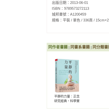
的證據證實靜坐冥想和其他的認知練
出版日期：2013-06-01

ISBN：9789573272113

心智拼圖－－從神經造影看大腦的成
Miriam Boleyn-Fitzgerald∕著 洪蘭∕譯

做為一個長期從事腦神經活動研究
城邦書號：A1200459

論文，對於這本書的出版，除了讚美
規格：平裝 / 單色 / 336頁 / 15cm×21cm   
大腦的祕密檔案（增訂版）

－－曾志朗，中央研究院院士&台灣
Rita Carter∕著 Christopher Frith
「這是一本令人大開眼界的書，裡
有認識的人的看法。戴維森和貝格
同作者書籍
同書系書籍
同分類書
|
|
式呈現在讀者前面。我愛這本書。」
－－丹尼爾．高曼（Daniel Goleman
「不論他是在實驗室中測量大腦神
救藥的探索者，花一生的時間在探
腦專家所寫的既聰明又生動的好書！
－－丹尼爾．吉伯特（Daniel Gilb
「這本超級好書帶給你非常清楚的
平靜的力量：正念
研究經典，科學實
敬重學者的成長故事，以及對未來是
證持續練心即可重
－－羅伯特．薩波斯基（Robert M. 