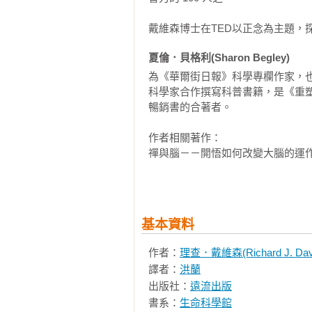
腦關係的書籍，但是沒有一本像本
可以改變實體。這個看似簡單的發
戴維森博士在TED以正念為主題，
變大腦結構，結構的改變又造成功能
夏倫．貝格利(Sharon Begley)
正念冥想靜坐有助於憂鬱、焦慮和
為《華爾街日報》科學專欄作家，
都有很大幫助，因為不必服藥，靠
科學家合作撰寫科普書籍，是《重
討，進入應用心理學DIY的範圍。
暢銷書的合著者。

本書提供了這些運動背後的學理證據
－－洪蘭，中央大學認知神經科學研
作者相關著作：

禪與腦－－開悟如何改變大腦的運作
James H. Austin∕著 朱迺欣∕編譯

「情為何物？這是個很古老的問題
悶，還有不安、惶恐，和無奈。這
改變是大腦的天性－－從大腦發揮自
會因為當時的某一情緒，而有不同
Norman Doidge∕著 洪蘭∕譯

都會傳遞他們的情緒，讓我們知道
基本資料
管控風格，和正確知覺他人情緒的
大腦當家－－靈活用腦12守則，學習
的動能。

作者：
理查．戴維森(Richard J. Davi
John Medina∕著 洪蘭∕譯

譯者：
洪蘭
千年來，從哲學家、生理學家到心
出版社：
遠流出版
天生愛學樣－－發現鏡像神經元：從
經迴路，到喜馬拉雅山上那些高僧
書系：
生命科學館
Marco Iacoboni∕著 洪蘭∕譯
