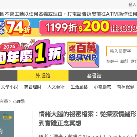
登入
吳毅平
原創
東
原創
Rewire
外版館
套書館
文學小說
商管理財
人文藝術
生活風格
心靈勵志
醫療保健
科學
>
心理學
情緒大腦的祕密檔案：從探索情緒形
到實踐正念冥想
作者：
理查．戴維森(Richard J. Davidson)
、