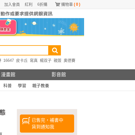
加入會員
紅利
6折購
購物車
(
0
)
野
16647
皮卡丘
寫真
楊双子
親簽
奧德賽
漫畫館
影音館
科普
學習
親子教養
態
已售完，補書中
貨到通知我
夏