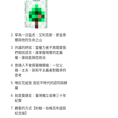
寧為一日猛虎：艾利克斯．麥金泰
爾與他的生命之山
共識的終結：當權力者不再需要我
們相信謊言，誰掌握現實的定義
權，誰就能操控政治
普通人不會揹著機關槍：一位父
親、丈夫、前和平主義者對戰爭的
思考
唯紅花綻放:習近平時代的認同與歸
屬
就是要躁反：臺灣獨立音樂三十年
紀實
觀看的方式【約翰‧伯格百年誕辰
紀念版】