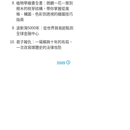
植物學繪畫全書：微觀一花一葉到
樹木的枝芽結構，帶你掌握從風
格、構圖、色彩到透視的繪圖技巧
指南
波斯灣5000年：從世界貿易起點到
全球金融中心
君子報仇：一場橫跨十年的布局，
一次改寫媒體史的法律攻防
more