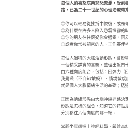
每個人的喜怒哀樂悲恐驚憂，受到
路，已為二十一世紀的心理治療帶
◎你可以輕易從挫折中恢復，或是傾
◎為什麼在許多人陷入愁雲慘霧的時
◎你的朋友往往懷疑你會通靈，因為
◎或者你常被親密的人、工作夥伴控
每個人獨特的大腦活動形態，會影
一個精采詳實的實驗，整理出近四
由六種向度組合，包括：回彈力（回
我覺識（不自知∕敏銳）、情境敏感
就是個人大腦情緒生活的基礎；透過
正因為情緒形態由大腦神經迴路決
形態是怎樣的組合，知道它的特點
分別移往六個向度的哪一端。

當靜坐冥想遇上神經科學，戴維森