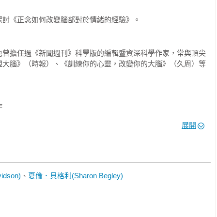
書一樣，透過嚴謹的實驗，從大腦組織結構、功能改變來證實冥想
現讓我們看到佛家所說的『相由心生』，人起一善念，這善念會改
探討《正念如何改變腦部對於情緒的經驗》。
的改變，使產生的念頭不一樣，這個念頭又改變大腦結構。

壓力的舒緩，這對現代處於激烈競爭之下社會各行各業的人來說，
也曾擔任過《新聞週刊》科學版的編輯暨資深科學作家，常與頂尖
你的意志力就可以有所改進。這也使這本書跨越純粹科學研究的探
塑大腦》（時報）、《訓練你的心靈，改變你的大腦》（久周）等
現在台灣幾乎每個社區大學都有開氣功、瑜伽、靜坐、禪修的課，這
與支持，開課的老師與學員們可以仔細去研讀。」

究所所長



，因為人性裡最明顯的行為特徵，就是喜、怒、哀、樂、憂、愁、
展開
些心裡的反應，我們自己時時刻刻都有感知，也很清楚自己的行為
癒力的故事中發現神經可塑性

的表現；當我們和別人相處時，他們的眼神、表情、肢體動作，也
如何應對，才不會產生魯莽和不合宜的冒失行為。所以自己的情緒
應對方式，就是個人人格的指標。換句話說，情緒是貫徹個人生命
工作更上層樓

dson)
、
夏倫．貝格利(Sharon Begley)
理學家，都難解情緒的奧祕，但這本書的作者，從實驗室的大腦神
模仿、學習到同理、瞭解人我關係的腦際特派員

心智修練的情緒「空相」，導出了六個面向的情緒圖紋，更以實驗