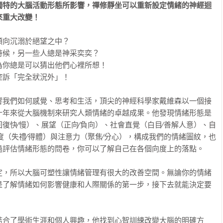
獨特的大腦活動形態所影響，禪修靜坐可以重新設定情緒的神經迴
來重大改變！
向沉溺於絕望之中？

候，另一些人總是神采奕奕？

你總是可以猜出他們心裡所想！

訴「完全狀況外」！

響我們如何感覺、思考和生活，頂尖的神經科學家戴維森以一個接
十年來從大腦機制來研究人類情緒的卓越成果。他發現情緒形態是
復快∕慢）、展望（正向∕負向）、社會直覺（白目∕善解人意）、自
度（失禮∕得體）與注意力（聚焦∕分心），構成我們的情緒圖紋，也
評估情緒形態的問卷，你可以了解自己在各個向度上的落點。

定，所以大腦可塑性讓情緒管理有很大的改善空間。無論你的情緒
是了解情緒如何影響健康和人際關係的第一步，接下去就能決定要
結合了學術生涯和個人興趣，他找到心智訓練改變大腦的明確方