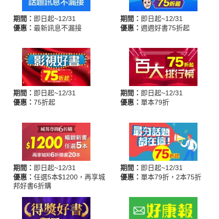
期間：
即日起~12/31
期間：
即日起~12/31
優惠：
最新訊息不漏接
優惠：
週週好書75折起
期間：
即日起~12/31
期間：
即日起~12/31
優惠：
75折起
優惠：
單本79折
期間：
即日起~12/31
期間：
即日起~12/31
優惠：
任選5本$1200，再享城
優惠：
單本79折，2本75折
邦好書6折購