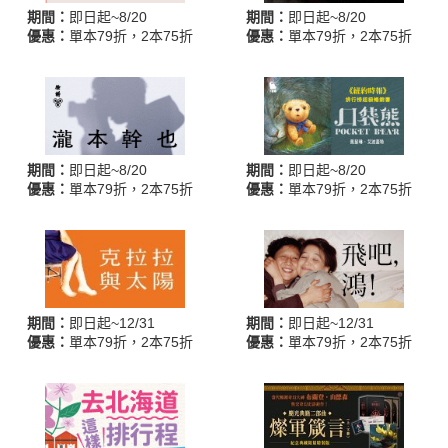
期間：
即日起~8/20
期間：
即日起~8/20
優惠：
單本79折，2本75折
優惠：
單本79折，2本75折
期間：
即日起~8/20
期間：
即日起~8/20
優惠：
單本79折，2本75折
優惠：
單本79折，2本75折
期間：
即日起~12/31
期間：
即日起~12/31
優惠：
單本79折，2本75折
優惠：
單本79折，2本75折