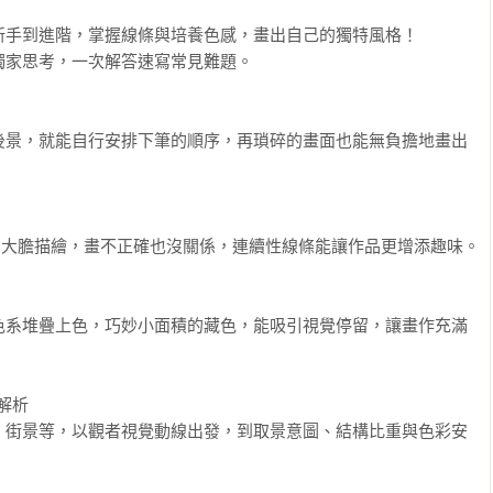
手到進階，掌握線條與培養色感，畫出自己的獨特風格！

家思考，一次解答速寫常見難題。

後景，就能自行安排下筆的順序，再瑣碎的畫面也能無負擔地畫出
徵、大膽描繪，畫不正確也沒關係，連續性線條能讓作品更增添趣味。



色系堆疊上色，巧妙小面積的藏色，能吸引視覺停留，讓畫作充滿
解析

、街景等，以觀者視覺動線出發，到取景意圖、結構比重與色彩安

