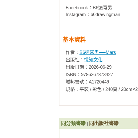
法國巴黎──屋頂

Faceboook：B6速寫男

日本東京──中野商店街一景

Instagram：b6drawingman
Chapter5 其他的嘗試

‧主題式的練習1

基本資料
‧主題式的練習2

‧迷你本子的挑戰

作者：
B6速寫男──Mars
‧舊地重遊

出版社：
悅知文化
‧考驗耐心

出版日期：2026-06-29

ISBN：9786267873427

Chapter6 作品完成之後

城邦書號：A1720449

‧用手機翻拍作品

規格：平裝 / 彩色 / 240頁 / 20cm×21cm   
‧為作品加上畫框
同分類書籍
同出版社書籍
|