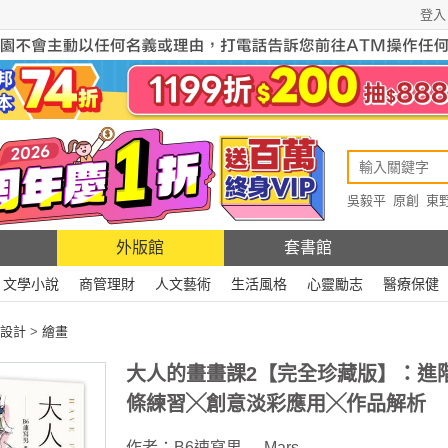
登入
吳毅平
原創
東
原創
Rewire
外版館
套書館
文學小說
商管理財
人文藝術
生活風格
心靈勵志
醫療保健
設計
>
繪畫
大人的畫畫課2【完全珍藏版】：進
條練習╳創意淡彩應用╳作品解析
作者：
B6速寫男──Mars