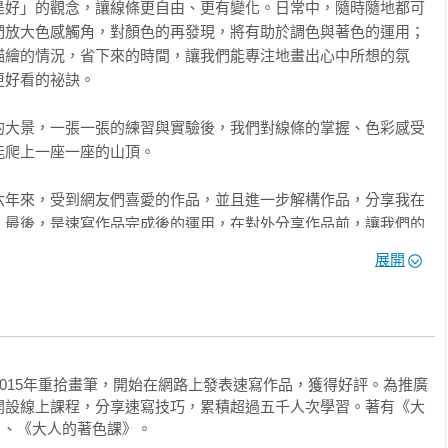
是好」的觀念，讓線條更自由、更有變化。日常中，隨時隨地都可
們放大色感觸角，對顏色的再發現，將有助於調色與著色的運用；
描繪的情況，省下來的時間，讓我們能專注地畫出心中所想的氛
好看的祕訣。

的大景，一張一張的練習與實驗後，我們對線條的掌握、色彩感受
爬上一座一座的山頂。

六年來，受到網友們喜愛的作品，並且進一步解構作品，分享我在
。最後，是速寫作品完成後的運用，在對外分享作品前，讓我們的
展開
，透過線條描繪物體、上淡彩呈現氛圍，畫到哪裡、畫到多深入，
物的觀察，自然而然將美感經驗與看法投注在畫面之中。期盼藉由
，享受完成一幅幅滿意作品的成就感。
2015年重拾畫筆，開始在網路上發表速寫作品，獲得好評。為推廣
開設線上課程，分享速寫技巧，累積超過五千人次學習。著有《大
、《大人的著色課》。
