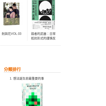
劍與花VOL.03
弱者的武器：日常
抵抗形式的謹慎反
抗和精明順從，資
本主義滲透下的農
民抗爭民族誌
分類排行
想法誕生前最重要的事