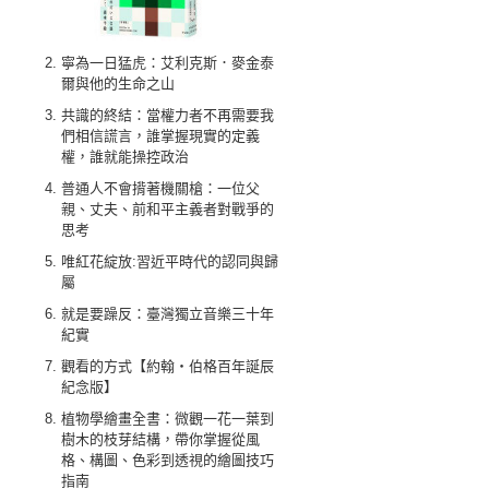
寧為一日猛虎：艾利克斯．麥金泰
爾與他的生命之山
共識的終結：當權力者不再需要我
們相信謊言，誰掌握現實的定義
權，誰就能操控政治
普通人不會揹著機關槍：一位父
親、丈夫、前和平主義者對戰爭的
思考
唯紅花綻放:習近平時代的認同與歸
屬
就是要躁反：臺灣獨立音樂三十年
紀實
觀看的方式【約翰‧伯格百年誕辰
紀念版】
植物學繪畫全書：微觀一花一葉到
樹木的枝芽結構，帶你掌握從風
格、構圖、色彩到透視的繪圖技巧
指南