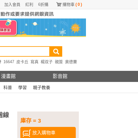
加入會員
紅利
6折購
購物車
(
0
)
野
16647
皮卡丘
寫真
楊双子
親簽
奧德賽
漫畫館
影音館
科普
學習
親子教養
階線
庫存 = 3
放入購物車