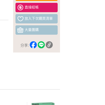
直接結帳
放入下次購買清單
大量團購
分享: