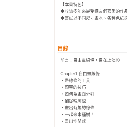
【本書特色】

◆收錄多年來最受網友們喜愛的作品
◆嘗試以不同尺寸畫本、各種色紙速
◆各種速寫小練習，教你輕鬆學會
目錄
前言：自由畫線條，自在上淡彩

Chapter1 自由畫線條

‧畫線條的工具

‧觀察的技巧

‧如何為畫面分群

‧捕捉輪廓線

‧畫出有趣的線條

‧一起來來種樹！

‧畫出空間感
