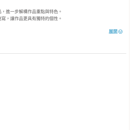
，進一步解構作品重點與特色。

寫，讓作品更具有獨特的個性。

觀察、分群與如何調色的技巧。
展開