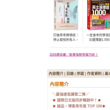
打破乖乖牌情結：
一定會考的學測
停止取悅所有人、
文選擇題1,000
拋開討好心態，為
你的善良劃界線
2026周年慶／新書強勢登場75折！
內容簡介
|
目錄
|
序跋
|
作者資料
|
基
內容簡介
＼最強速寫課第二彈／

★ 國際日文版同步暢銷中！★ 

★ 誠品‧博客來年度 TOP 100★ 