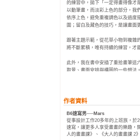
的練習中，拋下「一定得畫得像才
Chapter4 速寫作品解析

以動筆畫，而淡彩上色的部分，我
日本九州──大分街景

依序上色，避免重複調色以及過度
日本東京──百年甜點店

圍；留白及藏色的技巧，是讓畫面更
台灣高雄──鼓山巷弄

日本東京──淺草寺

跟著主題示範，從花草小物到複雜
台灣台北──昭和冰室

將不斷累積，唯有持續的練習，才能
日本京都──院子裡盛開的山茶花

台灣台南──畫家的畫桌

此外，我在書中安插了重拾畫筆這
日本沖繩──惠比壽啤酒吧

取景、畫面安排與構圖的一些想法
日本東京──道具街與晴空塔

作品更接近原作。

日本廣島──宮島一景

日本東京──佑天寺街景

速寫沒有高深的技巧與繁複的規則
日本尾道──向島造船廠

全由自己決定。唯有透過對生活事
作者資料
台灣彰化──王功街景

本書，讓大家體驗繪畫過程的樂趣
日本尾道──階梯與老屋

B6速寫男──Mars 
日本岐阜──下呂溫泉街

從事設計工作20多年的上班族，於
日本沖繩──有趣的燒烤店

速寫，讓更多人享受畫畫的樂趣，
日本鎌倉──車站前熱鬧的景象

人的畫畫課》、《大人的畫畫課 2》
奧地利哈爾施塔特──湖光山景
