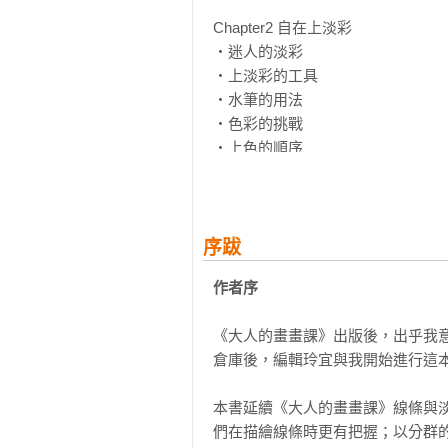
Chapter2 自在上淡彩

‧迷人的淡彩

‧上淡彩的工具

‧水筆的用法

‧色彩的挑戰

‧上色的順序

‧畫面的留白

‧點綴與藏色

Chapter3 七大重點主題示範

序跋
‧花束（畫線條、上淡彩）

作者序
‧糖果罐（畫線條、上淡彩）

‧家中廚房（畫線條、上淡彩）

《大人的畫畫課》出版後，出乎我
‧英國索爾河畔一景（畫線條、上淡
倉庫後，編輯玲宜與我開始進行這本
‧東京百年老屋（畫線條、上淡彩）
‧九份街景（畫線條、上淡彩）

本書延續《大人的畫畫課》線條與
‧基隆港邊山景（畫線條、上淡彩）
們在描繪線條時更有把握；以分群