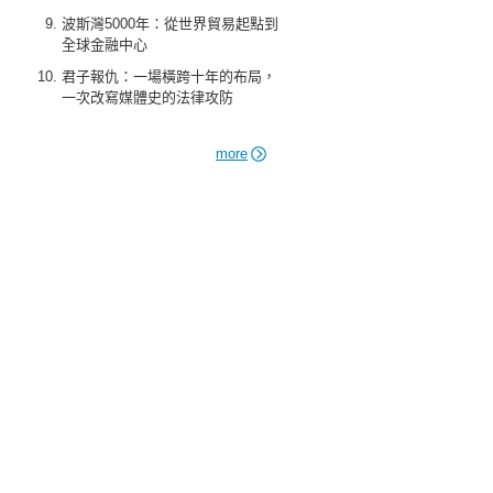
波斯灣5000年：從世界貿易起點到
全球金融中心
君子報仇：一場橫跨十年的布局，
一次改寫媒體史的法律攻防
more