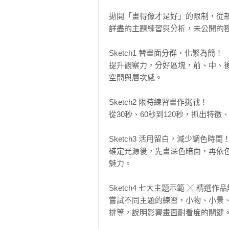
拋開「畫得像才是好」的限制，從新
詳盡的主題練習與分析，未公開的獨
Sketch1 替畫面分群，化繁為簡！

提升觀察力，分好區塊，前、中、
空間與層次感。

Sketch2 限時練習畫作挑戰！

從30秒、60秒到120秒，抓出特
Sketch3 活用留白，減少調色時間！
確定光源後，先畫深色暗面，再依
魅力。

Sketch4 七大主題示範 ╳ 精選作品
嘗試不同主題的練習，小物、小景
排等，說明影響畫面耐看度的關鍵。