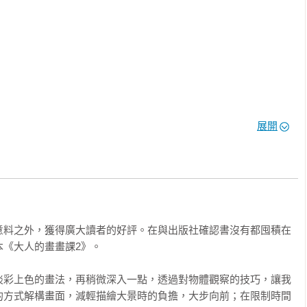
展開
意料之外，獲得廣大讀者的好評。在與出版社確認書沒有都囤積在
彩）

《大人的畫畫課2》。



淡彩上色的畫法，再稍微深入一點，透過對物體觀察的技巧，讓我


的方式解構畫面，減輕描繪大景時的負擔，大步向前；在限制時間