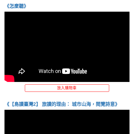
《怎麼聽》
放入購物車
《【島讀臺灣2】 旅讀的理由： 城市山海，閱覽詩意》