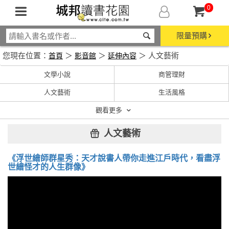
0
限量預購
您現在位置：
＞
＞
＞ 人文藝術
首頁
影音館
延伸內容
文學小說
商管理財
人文藝術
生活風格
觀看更多
人文藝術
《浮世繪師群星秀：天才說書人帶你走進江戶時代，看盡浮
世繪怪才的人生群像》