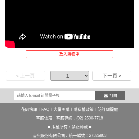
放入購物車
< 上一頁
下一頁 >
訂閱
花園快訊
︱
FAQ
︱
大量團購
︱
隱私權政策
︱
防詐騙提醒
客服信箱
︱客服專線：(02) 2500-7718
■ 版權所有，禁止轉載 ■
書虫股份有限公司 / 統一編號：27326803