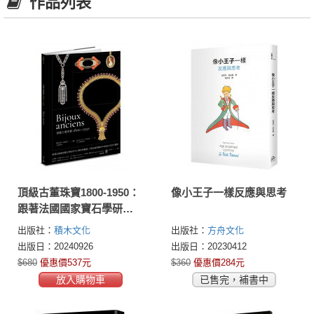
作品列表
頂級古董珠寶1800-1950：
像小王子一樣反應與思考
跟著法國國家寶石學研究
中心專家學鑑賞，了解法
出版社：
積木文化
出版社：
方舟文化
國珠寶百年來設計及流行
出版日：20240926
出版日：20230412
趨勢
$680
優惠價537元
$360
優惠價284元
放入購物車
已售完，補書中