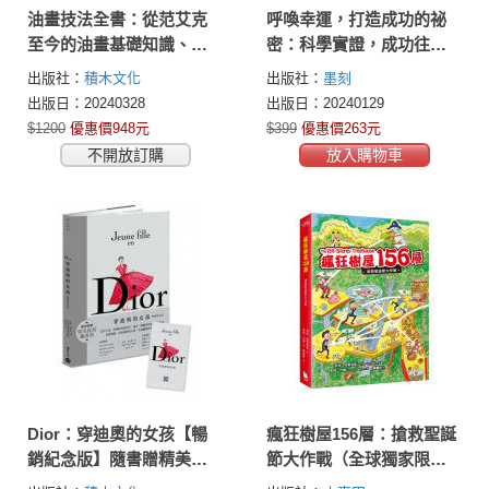
油畫技法全書：從范艾克
呼喚幸運，打造成功的祕
至今的油畫基礎知識、配
密：科學實證，成功往往
方與操作專業實務
都是因為運氣，40個從日
出版社：
積木文化
出版社：
墨刻
常練習的強運實例，輕鬆
出版日：20240328
出版日：20240129
培養商業思維
$1200
優惠價948元
$399
優惠價263元
不開放訂購
放入購物車
Dior：穿迪奧的女孩【暢
瘋狂樹屋156層：搶救聖誕
銷紀念版】隨書贈精美復
節大作戰（全球獨家限量
刻藏書票！
贈品：聖誕新年賀卡）