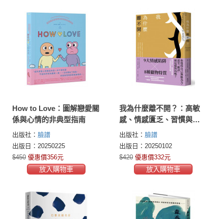
How to Love：圖解戀愛關
我為什麼離不開？：高敏
係與心情的非典型指南
感、情感匱乏、習慣與屈
從……識破有毒關係中九
出版社：
臉譜
出版社：
臉譜
種掠奪伎倆與八種獵物特
出版日：20250225
出版日：20250102
質，看清無法離開的原
$450
優惠價356元
$420
優惠價332元
因，透過心像練習擺脫控
放入購物車
放入購物車
制