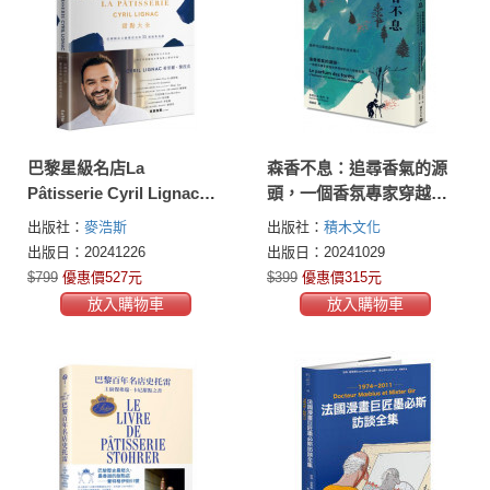
巴黎星級名店La
森香不息：追尋香氣的源
Pâtisserie Cyril Lignac甜
頭，一個香氛專家穿越世
點大全：法國國民主廚黎
界森林的非凡尋香紀實
出版社：
麥浩斯
出版社：
積木文化
涅克的55道經典食譜
出版日：20241226
出版日：20241029
$799
優惠價527元
$399
優惠價315元
放入購物車
放入購物車