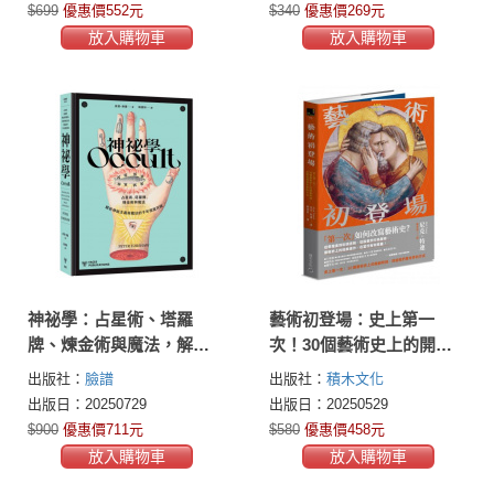
$699
優惠價552元
$340
優惠價269元
放入購物車
放入購物車
神祕學：占星術、塔羅
藝術初登場：史上第一
牌、煉金術與魔法，解析
次！30個藝術史上的開創
神祕主義與魔法的千年視
時刻，改變我們看世界的
出版社：
臉譜
出版社：
積木文化
覺符碼
方式
出版日：20250729
出版日：20250529
$900
優惠價711元
$580
優惠價458元
放入購物車
放入購物車