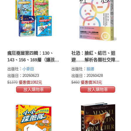
瘋狂樹屋第四輯：130、
社恐：臉紅、結巴、迴
143、156、169層（讓孩子
避……解析各類社交障礙
搭建想像力鷹架的重量級
心理學經典，揭示害羞到
出版社：
小麥田
出版社：
臉譜
圖文讀本【四冊合售】）
恐慌的社交恐懼光譜，理
出版日：20260623
出版日：20260428
解與人接觸產生焦慮的真
$1370
優惠價1082元
$460
優惠價363元
相
放入購物車
放入購物車