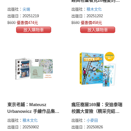
經典名畫看見28種愛的模
樣，愛情與藝術一次領略
出版社：
尖端
出版社：
積木文化
出版日：20251219
出版日：20251202
$600
優惠價474元
$580
優惠價458元
放入購物車
放入購物車
東京老鋪：Mateusz
瘋狂樹屋169層：安迪泰瑞
Urbanowicz 手繪作品集
校園大冒險（精采完結
(暢銷紀念版)【特製書衣地
篇．附：全球獨家贈品）
出版社：
積木文化
出版社：
小麥田
圖x台灣獨家印簽扉頁】
出版日：20250902
出版日：20250826