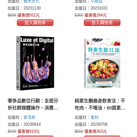
出版社：
積木文化
出版社：
小麥田
出版日：20231130
出版日：20231031
$699
優惠價552元
$360
優惠價284元
放入購物車
放入購物車
奢侈品數位行銷：全面分
純素生酮瘦身飲食法：不
析社群媒體操作、消費者
吃肉、不喝油，60道素食
心理，讓你掌握未來商機
食譜×4週飲食計畫，第一
出版社：
麥浩斯
出版社：
墨刻
本針對Vegan打造的健康燃
出版日：20230914
出版日：20230706
脂指南
$599
優惠價419元
$550
優惠價363元