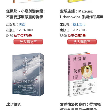
無尾熊、小鳥與變色龍：
空想店鋪：Mateusz
不需要那麼嚴肅的哲學人
Urbanowicz 手繪作品集III
生
出版社：
尖端
出版社：
積木文化
出版日：20260109
出版日：20260106
$480
優惠價379元
$699
優惠價552元
放入購物車
放入購物車
冰封緝影
當愛情凝視我們：從70幅