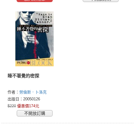
睡不著覺的密探
作者：
勞倫斯．卜洛克
(Lawrence Block)
出版日：20050126
$220
優惠價174元
不開放訂購