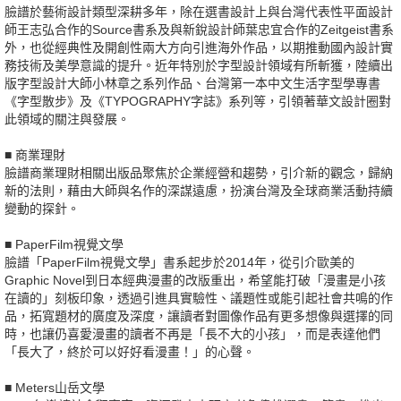
臉譜於藝術設計類型深耕多年，除在選書設計上與台灣代表性平面設計
師王志弘合作的Source書系及與新銳設計師葉忠宜合作的Zeitgeist書系
外，也從經典性及開創性兩大方向引進海外作品，以期推動國內設計實
務技術及美學意識的提升。近年特別於字型設計領域有所斬獲，陸續出
版字型設計大師小林章之系列作品、台灣第一本中文生活字型學專書
《字型散步》及《TYPOGRAPHY字誌》系列等，引領著華文設計圈對
此領域的關注與發展。
■ 商業理財
臉譜商業理財相關出版品聚焦於企業經營和趨勢，引介新的觀念，歸納
新的法則，藉由大師與名作的深謀遠慮，扮演台灣及全球商業活動持續
變動的探針。
■ PaperFilm視覺文學
臉譜「PaperFilm視覺文學」書系起步於2014年，從引介歐美的
Graphic Novel到日本經典漫畫的改版重出，希望能打破「漫畫是小孩
在讀的」刻板印象，透過引進具實驗性、議題性或能引起社會共鳴的作
品，拓寬題材的廣度及深度，讓讀者對圖像作品有更多想像與選擇的同
時，也讓仍喜愛漫畫的讀者不再是「長不大的小孩」，而是表達他們
「長大了，終於可以好好看漫畫！」的心聲。
■ Meters山岳文學