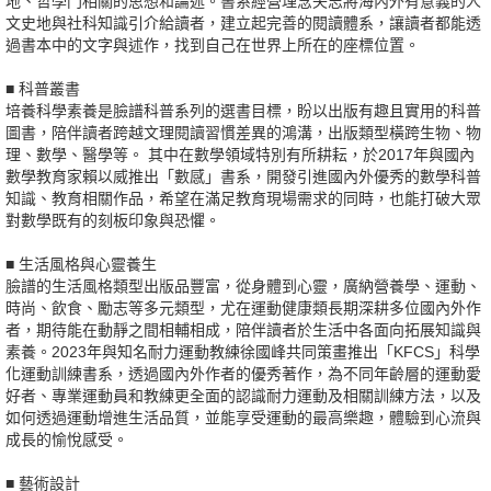
地、哲學門相關的思想和論述。書系經營理念矢志將海內外有意義的人
文史地與社科知識引介給讀者，建立起完善的閱讀體系，讓讀者都能透
過書本中的文字與述作，找到自己在世界上所在的座標位置。
■ 科普叢書
培養科學素養是臉譜科普系列的選書目標，盼以出版有趣且實用的科普
圖書，陪伴讀者跨越文理閱讀習慣差異的鴻溝，出版類型橫跨生物、物
理、數學、醫學等。 其中在數學領域特別有所耕耘，於2017年與國內
數學教育家賴以威推出「數感」書系，開發引進國內外優秀的數學科普
知識、教育相關作品，希望在滿足教育現場需求的同時，也能打破大眾
對數學既有的刻板印象與恐懼。
■ 生活風格與心靈養生
臉譜的生活風格類型出版品豐富，從身體到心靈，廣納營養學、運動、
時尚、飲食、勵志等多元類型，尤在運動健康類長期深耕多位國內外作
者，期待能在動靜之間相輔相成，陪伴讀者於生活中各面向拓展知識與
素養。2023年與知名耐力運動教練徐國峰共同策畫推出「KFCS」科學
化運動訓練書系，透過國內外作者的優秀著作，為不同年齡層的運動愛
好者、專業運動員和教練更全面的認識耐力運動及相關訓練方法，以及
如何透過運動增進生活品質，並能享受運動的最高樂趣，體驗到心流與
成長的愉悅感受。
■ 藝術設計