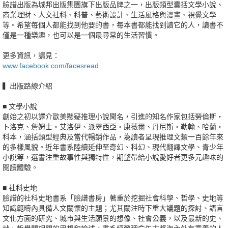
臉譜出版為城邦出版集團旗下出版品牌之一，出版類型囊括文學小說、
商業理財、人文社科、科普、藝術設計、生活風格與漫畫、視覺文學
等。希望每個人都能找到他要的書，每本書都能找到讀它的人，讀書不
僅是一種樂趣，也可以是一個最尋常的生活習慣。
更多資訊，請見：
www.facebook.com/facesread
▍出版路線介紹
■ 文學小說
創始之初以譯介歐美懸疑推理小說聞名，引進的知名作家包括勞倫斯‧
卜洛克、詹姆士‧艾洛伊、派翠西亞‧康薇爾、丹尼斯‧勒翰、哈蘭‧
科本，涵括類型經典及當代暢銷作品，為讀者呈現推理文類一百餘年來
的多樣風貌。近年書系陸續延伸至奇幻、科幻、現代翻譯文學、青少年
小說等，選書注重故事性與獨特性，期望帶給小說愛好者更多元趣味的
閱讀體驗。
■ 社科史地
臉譜的社科史地書系「臉譜書房」著重於挖掘社會科學、哲學、史地等
知識範疇內具備人文關懷的主題；尤其關注時下重大議題的探討、語言
文化方面的研究、城市與生活願景的想像、社會公義，以及最新的史、