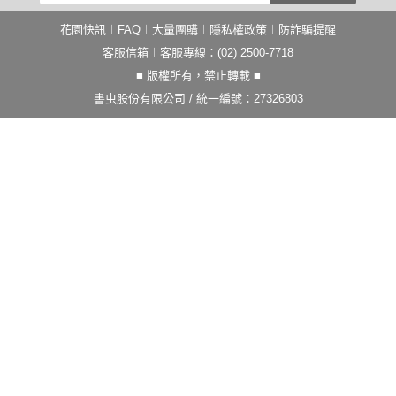
花園快訊
︱
FAQ
︱
大量團購
︱
隱私權政策
︱
防詐騙提醒
客服信箱
︱客服專線：(02) 2500-7718
■ 版權所有，禁止轉載 ■
書虫股份有限公司 / 統一編號：27326803