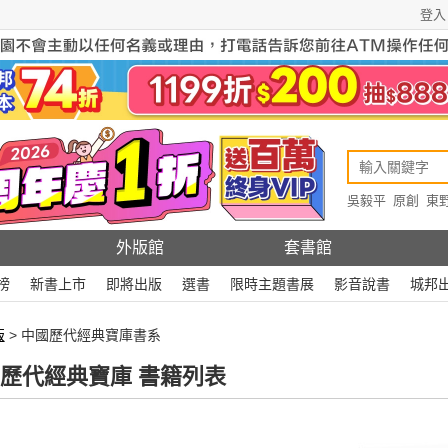
登入
吳毅平
原創
東
原創
Rewire
外版館
套書館
榜
新書上市
即將出版
選書
限時主題書展
影音說書
城邦
版
> 中國歷代經典寶庫書系
歷代經典寶庫 書籍列表