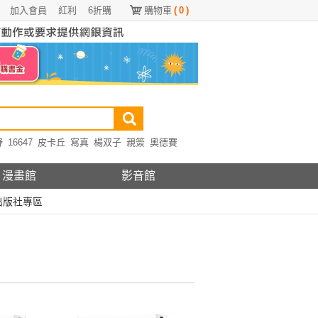
加入會員
紅利
6折購
購物車
(
0
)
野
16647
皮卡丘
寫真
楊双子
親簽
奧德賽
漫畫館
影音館
出版社專區