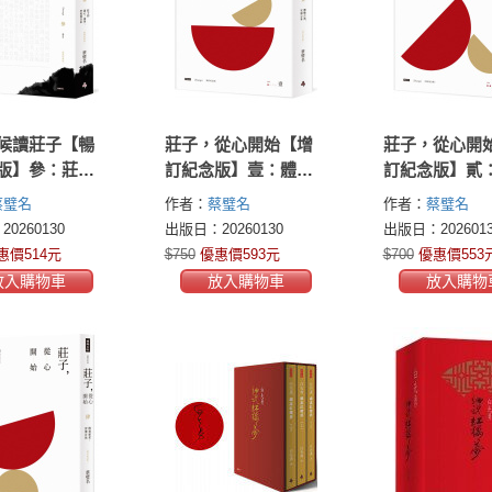
候讀莊子【暢
莊子，從心開始【增
莊子，從心開
版】參：莊子
訂紀念版】壹：體驗
訂紀念版】貳
、養身、學愛
古典，安適心身
不敢，愛而無
蔡璧名
作者：
蔡璧名
作者：
蔡璧名
0260130
出版日：20260130
出版日：2026013
惠價514元
$750
優惠價593元
$700
優惠價553
放入購物車
放入購物車
放入購物