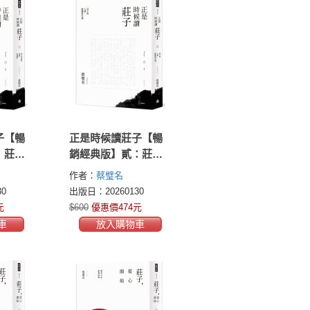
子【暢
正是時候讀莊子【暢
：莊子
銷經典版】貳：莊子
與感情
的人情、御變與安適
作者：
蔡璧名
0
出版日：20260130
元
$600
優惠價474元
車
放入購物車