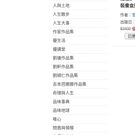
人與土地
裝書盒
人生散步
作者：
出版日：2
人生大事
$1600
優
作家作品集
已
優生活
優講堂
劉墉作品集
劉軒作品集
劉順仁作品集
吉本芭娜娜作品集
命理與人生
品味事典
品味地球
唯心
問責與領導