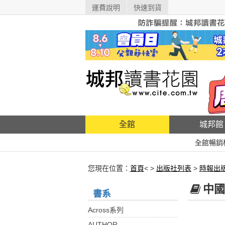
運費說明
快速到貨
全館
城邦館
全館暢銷
您現在位置：
首頁
< >
出版社列表
>
時報出
中國
書系
Across系列
AUTHOR