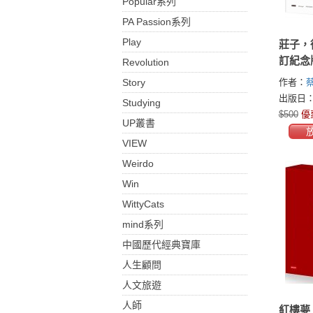
Popular系列
PA Passion系列
Play
莊子，
訂紀念
Revolution
鬆柔，
Story
作者：
出版日：2
Studying
$500
優
UP叢書
VIEW
Weirdo
Win
WittyCats
mind系列
中國歷代經典寶庫
人生顧問
人文旅遊
人師
紅樓夢