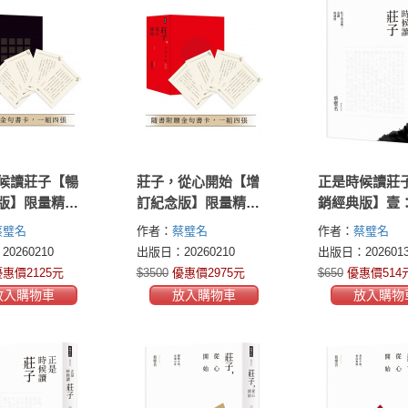
候讀莊子【暢
莊子，從心開始【增
正是時候讀莊
版】限量精裝
訂紀念版】限量精裝
銷經典版】壹
-3冊，不分售
套書1-4冊，不分售
的姿勢、意識
蔡璧名
作者：
蔡璧名
作者：
蔡璧名
贈送金句書
（隨書附贈金句書
0260210
出版日：20260210
出版日：2026013
組四張）
卡，一組四張）
惠價2125元
$3500
優惠價2975元
$650
優惠價514
放入購物車
放入購物車
放入購物