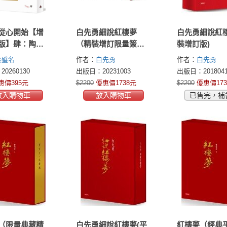
從心開始【增
白先勇細說紅樓夢
白先勇細說紅樓
版】肆：陶養
（精裝增訂限量簽名
裝增訂版)
習慣自然
版）
蔡璧名
作者：
白先勇
作者：
白先勇
0260130
出版日：20231003
出版日：2018041
惠價395元
$2200
優惠價1738元
$2200
優惠價173
放入購物車
放入購物車
已售完，補
（限量典藏精
白先勇細說紅樓夢(平
紅樓夢（經典