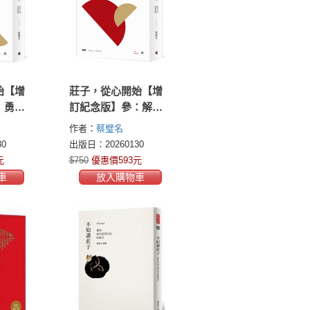
始【增
莊子，從心開始【增
：勇於
訂紀念版】參：解答
傷
自由，無翼而飛
作者：
蔡璧名
0
出版日：20260130
元
$750
優惠價593元
車
放入購物車