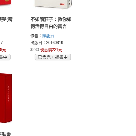
夢(精
不如讀莊子：教你如
何活得自由的寓言
作者：
羅龍治
7
出版日：20160819
8元
$280
優惠價221元
書中
已售完，補書中
平裝書