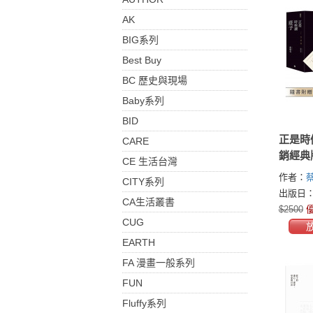
AK
BIG系列
Best Buy
BC 歷史與現場
Baby系列
BID
正是時
CARE
銷經典
CE 生活台灣
套書1
作者：
CITY系列
（隨書
出版日：2
CA生活叢書
卡，一
$2500
優
CUG
EARTH
FA 漫畫一般系列
FUN
Fluffy系列