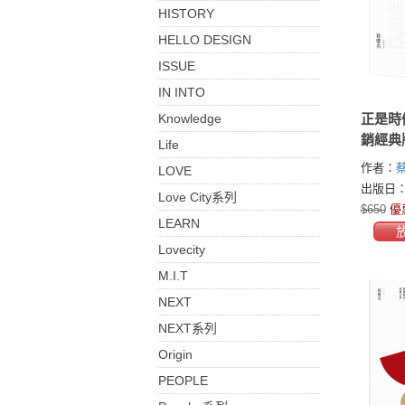
HISTORY
HELLO DESIGN
ISSUE
IN INTO
Knowledge
正是時
銷經典
Life
的遊心
作者：
LOVE
與自由
出版日：2
Love City系列
$650
優
LEARN
Lovecity
M.I.T
NEXT
NEXT系列
Origin
PEOPLE