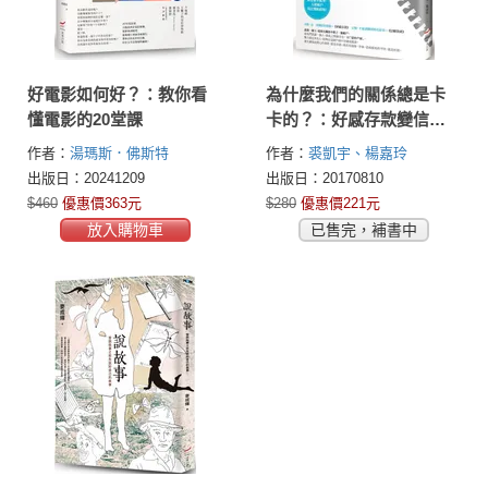
好電影如何好？：教你看
為什麼我們的關係總是卡
懂電影的20堂課
卡的？：好感存款變信賴
資產，個性不合照樣合
作者：
湯瑪斯．佛斯特
作者：
裘凱宇、楊嘉玲
拍！
(Thomas C. Foster)
出版日：20241209
出版日：20170810
$460
優惠價363元
$280
優惠價221元
放入購物車
已售完，補書中