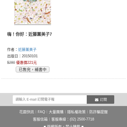
嗨！你好：近藤薰美子7
作者：
近藤薰美子
出版日：20150101
$280
優惠價221元
已售完，補書中
訂閱
花園快訊
︱
FAQ
︱
大量團購
︱
隱私權政策
︱
防詐騙提醒
客服信箱
︱客服專線：(02) 2500-7718
■ 版權所有，禁止轉載 ■