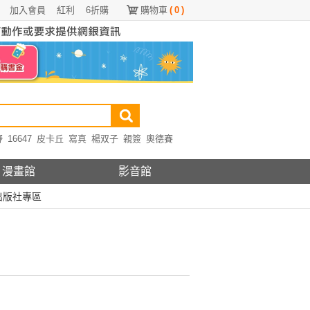
加入會員
紅利
6折購
購物車
(
0
)
野
16647
皮卡丘
寫真
楊双子
親簽
奧德賽
漫畫館
影音館
出版社專區