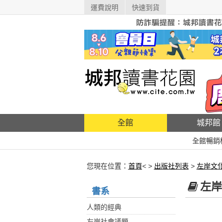
運費說明
快速到貨
全館
城邦館
全館暢銷
您現在位置：
首頁
< >
出版社列表
>
左岸文
左岸
書系
人類的經典
左岸社會議題