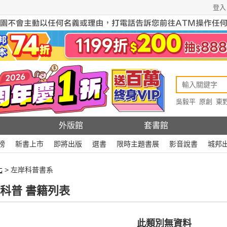
登入
吳毅平
原創
東
原創
Rewire
外版館
套書館
榜
新書上市
即將出版
選書
限時主題書展
影音說書
城邦
化
> 左岸科普書系
科普 書籍列表
此類別無資料