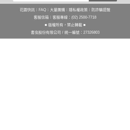
花園快訊
︱
FAQ
︱
大量團購
︱
隱私權政策
︱
防詐騙提醒
客服信箱
︱客服專線：(02) 2500-7718
■ 版權所有，禁止轉載 ■
書虫股份有限公司 / 統一編號：27326803