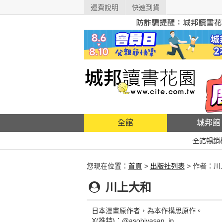
運費說明
快速到貨
全館
城邦館
全館暢銷
您現在位置：
首頁
>
出版社列表
> 作者：
川上大和
日本漫畫原作者，為本作構思原作。
X(推特)：@asobiyasan_jp