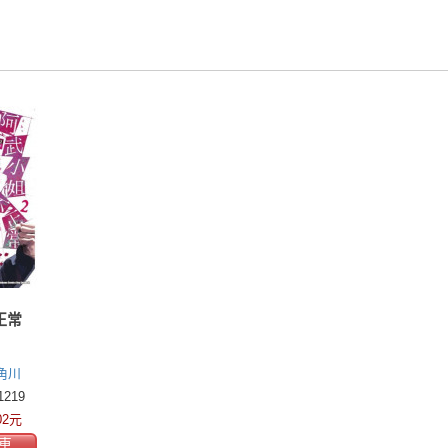
正常
角川
219
02元
車