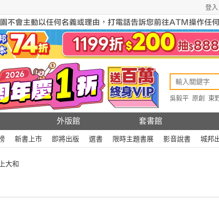
登入
吳毅平
原創
東
原創
Rewire
外版館
套書館
榜
新書上市
即將出版
選書
限時主題書展
影音說書
城邦
川上大和