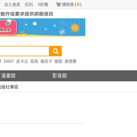
加入會員
紅利
6折購
購物車
(
0
)
野
16647
皮卡丘
寫真
楊双子
親簽
奧德賽
漫畫館
影音館
出版社專區