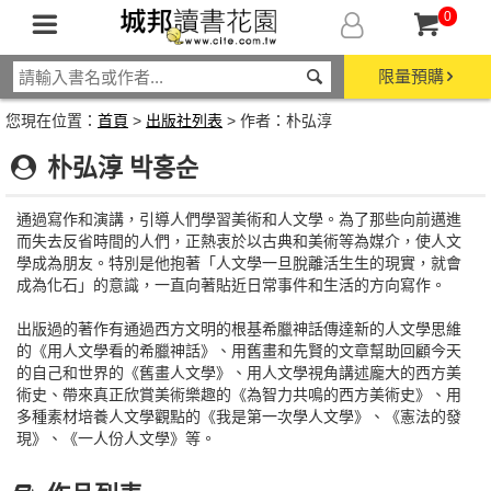
0
限量預購
您現在位置：
首頁
>
出版社列表
> 作者：朴弘淳
朴弘淳 박홍순
通過寫作和演講，引導人們學習美術和人文學。為了那些向前邁進
而失去反省時間的人們，正熱衷於以古典和美術等為媒介，使人文
學成為朋友。特別是他抱著「人文學一旦脫離活生生的現實，就會
成為化石」的意識，一直向著貼近日常事件和生活的方向寫作。
出版過的著作有通過西方文明的根基希臘神話傳達新的人文學思維
的《用人文學看的希臘神話》、用舊畫和先賢的文章幫助回顧今天
的自己和世界的《舊畫人文學》、用人文學視角講述龐大的西方美
術史、帶來真正欣賞美術樂趣的《為智力共鳴的西方美術史》、用
多種素材培養人文學觀點的《我是第一次學人文學》、《憲法的發
現》、《一人份人文學》等。