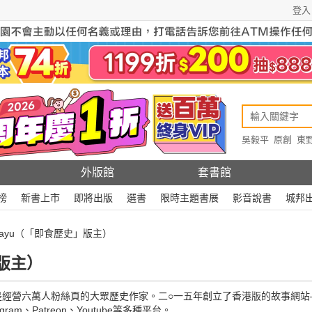
登入
吳毅平
原創
東
原創
Rewire
外版館
套書館
榜
新書上市
即將出版
選書
限時主題書展
影音說書
城邦
eayu（「即食歷史」版主）
」版主）
是經營六萬人粉絲頁的大眾歷史作家。二○一五年創立了香港版的故事網站
ram、Patreon、Youtube等多種平台。