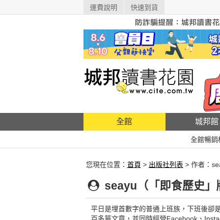
運費說明
快速到貨
全館
城邦館
全館暢銷
您現在位置：
首頁
>
出版社列表
> 作者：s
seayu（「即食歷史
平日是埋首數字的普通上班族，下班後卻
百多篇文章，並同時經營Facebook、Instag