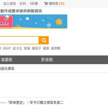
加入會員
紅利
6折購
購物車
(
0
)
野
16647
皮卡丘
寫真
楊双子
親簽
奧德賽
漫畫館
影音館
出版社專區
——「即食歷史」，至今已獨立撰寫多達二