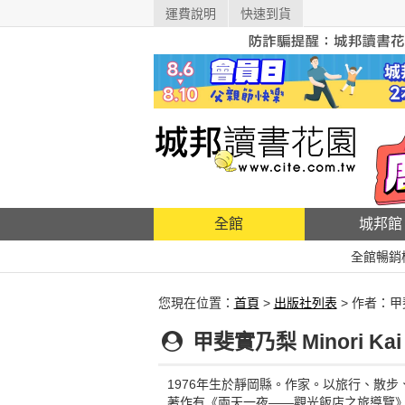
運費說明
快速到貨
全館
城邦館
全館暢銷
您現在位置：
首頁
>
出版社列表
> 作者：
甲斐實乃梨 Minori Kai
1976年生於靜岡縣。作家。以旅行、散
著作有《兩天一夜——觀光飯店之旅導覽