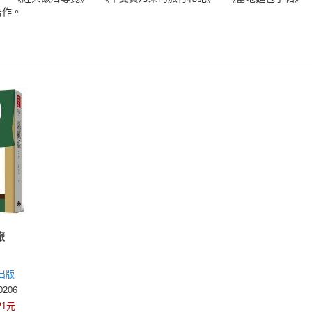
著作。
旅
出版
206
21元