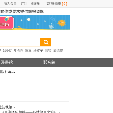
加入會員
紅利
6折購
購物車
(
0
)
野
16647
皮卡丘
寫真
楊双子
親簽
奧德賽
漫畫館
影音館
出版社專區
雜誌執筆。
、《東海道新幹線——各站停車之旅》、