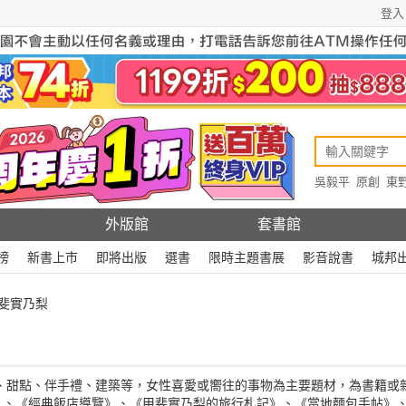
登入
吳毅平
原創
東
原創
Rewire
外版館
套書館
榜
新書上市
即將出版
選書
限時主題書展
影音說書
城邦
甲斐實乃梨
步、甜點、伴手禮、建築等，女性喜愛或嚮往的事物為主要題材，為書籍或
》、《經典飯店導覽》、《甲斐實乃梨的旅行札記》、《當地麵包手帖》