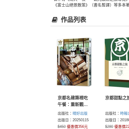
《富士山絕景散策》（書名暫譯）等多本
作品列表
京都名建築裡吃
京都甜點之
午餐：重新觀看
27座新舊建築，
出版社：
晴好出版
出版社：
時報
在魔幻空間裡用
出版日：20250115
出版日：20180
餐穿梭時光
$450
優惠價356元
$280
優惠價2