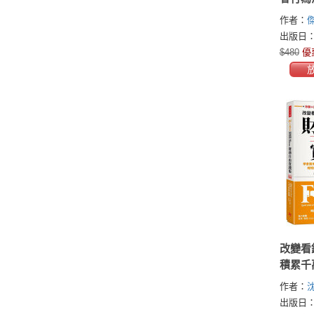
力地圖
作者：
內心情
(Jackso
出版日：2
情感能
爾．狄加度
$480
優
Delgado
改變看
積累千
自由實
作者：
沈
用收益
Shen）
出版日：2
金＋股