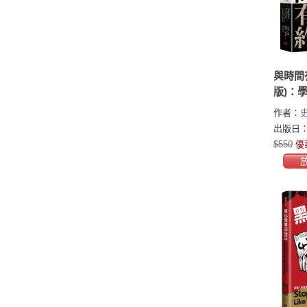
與時間
版)：
導」與
作者：
人」，
(Stephe
出版日：2
緩急，
傑．麥立爾
$550
優
自信與
Merrill)
(Rebecca