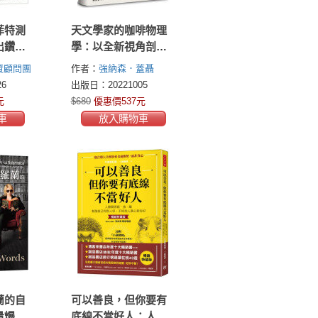
菲特測
天文學家的咖啡物理
出鑽石
學：以全新視角剖析
穩穩獲
研磨、攪動、滲濾、
資顧問團
作者：
強納森．蓋聶
更運用
萃取，如何影響咖啡
cations)
(Jonathan Gagné)
6
出版日：20221005
複利雪
沖煮表現，完美重現
元
$680
優惠價537元
滾成巨
理想成果
車
放入購物車
蘭的自
可以善良，但你要有
量爆表
底線不當好人：人際