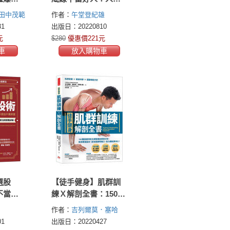
，讓你
關係斷‧捨‧離，勉
田中茂範
作者：
午堂登紀雄
，更找
強自己和別人好，不
1
出版日：20220810
自信
如找人真心對你好
元
$280
優惠價221元
（暢銷特藏版）
車
放入購物車
選股
【徒手健身】肌群訓
不當
練Ｘ解剖全書：150種
鐘，5年
訓練項目及運動機能
作者：
吉列爾莫．塞哈
解剖分析；無須專業
斯．阿爾比爾(Guillermo
1
出版日：20220427
器材，就地鍛鍊零藉