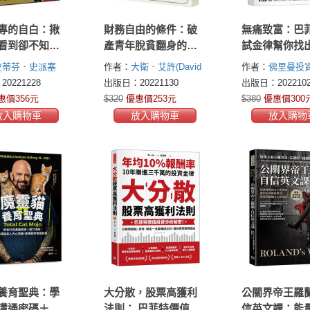
專的自白：揪
財務自由的條件：破
無痛致富：巴
看到卻不知道
產青年脫貧翻身的真
試金律幫你找
話術，保護畢
實血淚故事，6條原則
級股票，每年
史蒂芬．史派塞
作者：
大衛．艾許(David
作者：
佛里曼投
積蓄，聰明實
改變你的一生
利超過10％，
 Spicer)
Ash)
隊(Freeman Publi
0221228
出版日：20221130
出版日：2022102
自由
價值投資的「
惠價356元
$320
優惠價253元
$380
優惠價300
球效應」把錢
放入購物車
放入購物車
放入購物
大財富
養育聖典：學
大分散，股票高獲利
公關界帝王羅
溝通密碼＋魔
法則： 巴菲特價值投
信英文課：能