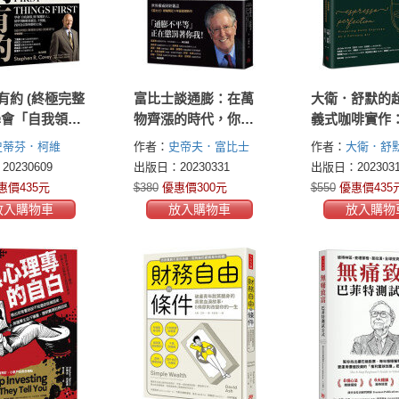
有約 (終極完整
富比士談通膨：在萬
大衛．舒默的
學會「自我領
物齊漲的時代，你如
義式咖啡實作
「賦權於
何看對風向，穩穩布
工藝、穩定溫
史蒂芬．柯維
作者：
史帝夫．富比士
作者：
大衛．舒默(
精準判斷輕重
局獲利
機實務，引領
n R. Covey)
羅
(Steve Forbes)
奈森．路
Schomer)
0230609
出版日：20230331
出版日：2023031
不慌亂，找回
縮邁入精品咖
(A. Roger
易斯(Nathan Lewis)
伊麗
惠價435元
$380
優惠價300元
$550
優惠價435
寧靜的力量。
瑞貝卡．麥立爾
莎白．艾姆斯(Elizabeth
的傳奇經典
放入購物車
放入購物車
放入購物
 R. Merrill)
Ames)