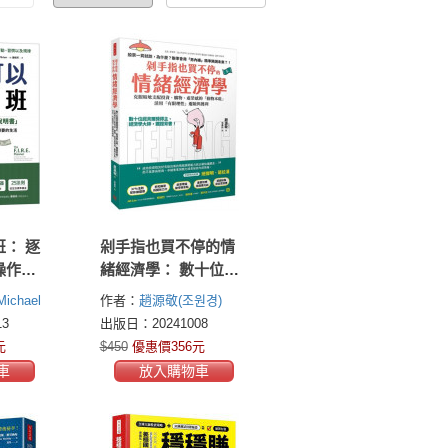
： 逐
剁手指也買不停的情
操作說
緒經濟學： 數十位諾
不再賣
貝爾獎得主、經濟學
chael
作者：
趙源敬(조원경)
過自己
大師，鐵證背書！克
3
出版日：20241008
服暗地支配投資、購
元
$450
優惠價356元
物、虛榮錯覺的「動
車
放入購物車
物本能」，活用「有
限理性」避險與獲利