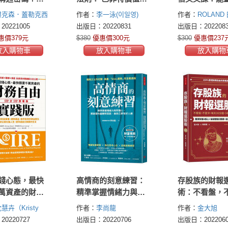
，解讀喵星人
資分析解密！分散時
的七十則名言
傑克森．蓋勒克西
作者：
李一泳(이일영)
作者：
ROLAND
緒，建構愛與
間點、貨幣，鎖定一
不僅學會英文
n Galaxy)
米克
／英文監修
0221005
出版日：20220831
出版日：2022083
量
流最賺錢公司，最快
回鋼鐵之心的
(Mikel
惠價379元
$380
優惠價300元
$300
優惠價237
)
實現財務自由
放入購物車
放入購物車
放入購物
錢心態，最快
高情商的刻意練習：
存股族的財報
萬資產的財務
精準掌握情緒力與同
術：不看盤，
踐版： 學會運
理心，開啟理性腦聰
沖，每天30分
慧卉（Kristy
作者：
李尚龍
作者：
金大旭
護盾＋緩衝基
明回話，做自己更有
滾出千萬財富
、梁宏峻（Bryce
0220727
出版日：20220706
出版日：2022060
市投資的黃金
好人緣