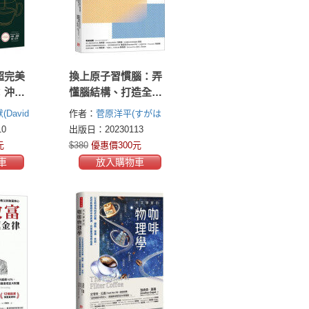
超完美
換上原子習慣腦：弄
：沖煮
懂腦結構、打造全新
控、改
行動習慣；戒斷追劇
David
作者：
菅原洋平(すがは
義式濃
癮、提高專注力，全
ら ようへい)
0
出版日：20230113
啡殿堂
盤掌握理想人生
元
$380
優惠價300元
車
放入購物車