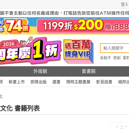
登入
吳毅平
原創
東
原創
Rewire
外版館
套書館
榜
新書上市
即將出版
選書
限時主題書展
影音說書
城邦
化
文化 書籍列表
< 上