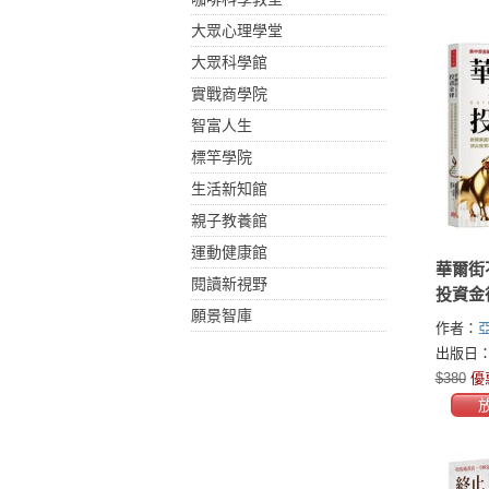
大眾心理學堂
大眾科學館
實戰商學院
智富人生
標竿學院
生活新知館
親子教養館
運動健康館
華爾街
閱讀新視野
投資金
願景智庫
華爾街
作者：
祕辛，
(Adam B
出版日：2
揭露真
$380
優
策略