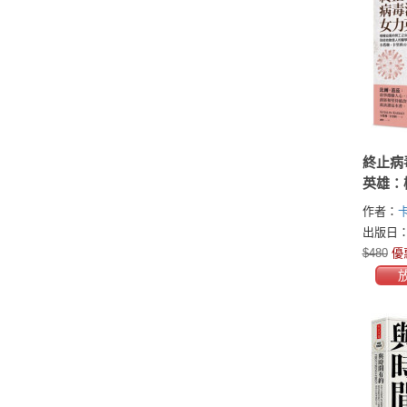
終止病
英雄：
工之女
作者：
人的醫
(Katalin
出版日：2
琳‧卡
$480
優
榮耀