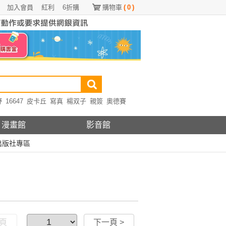
加入會員
紅利
6折購
購物車
(
0
)
野
16647
皮卡丘
寫真
楊双子
親簽
奧德賽
漫畫館
影音館
出版社專區
一頁
下一頁 >