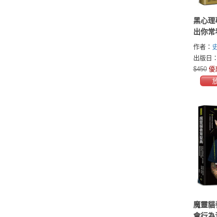
黑心理
出你常
的投資
作者：
生血汗
(Stephen
出版日：2
現財務
$450
優
魔靈貓
會行為