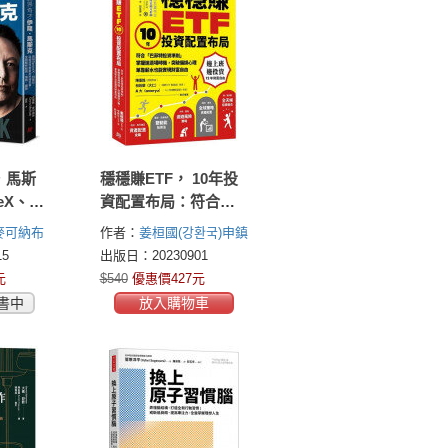
．馬斯
穩穩賺ETF， 10年投
eX、特
資配置布局：符合
性創新
「巴菲特投資準
麥可納布
作者：
姜桓國(강환국)
申鎮
全面解
則」，掌握進退場時
伍／審定
5
出版日：20230901
、膽商
機，突破偏誤心理，
元
$540
優惠價427元
單靠薪水也能實現財
書中
放入購物車
務自由