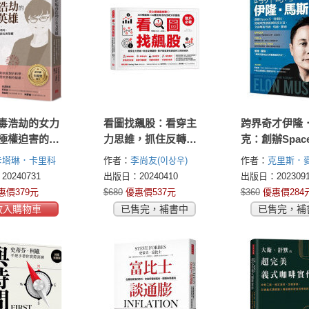
毒浩劫的女力
看圖找飆股：看穿主
跨界奇才伊隆
極權迫害的勞
力思維，抓住反轉趨
克：創辦Spac
，到拯救數億
勢，散戶輕鬆買低賣
斯拉，從破壞
卡塔琳．卡里科
作者：
李尚友(이상우)
作者：
克里斯．
學教母，卡塔
高的三百招祕訣
到科技巨富，
 Karikó)
(Chris McNab)
0240731
出版日：20240410
出版日：2023091
里科的掙扎與
析智商、情商
惠價379元
$680
優惠價537元
$360
優惠價284
放入購物車
已售完，補書中
已售完，補