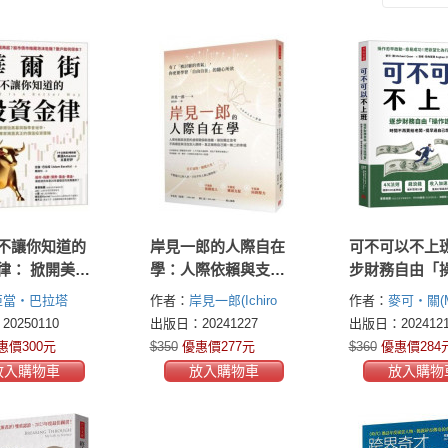
不讓你知道的
岸見一郎的人際自在
可不可以不上班
律： 掀開美國
學：人際依賴與支配
步財務自由「
黑幕與聯準會
的虛假關係斷捨離，
明書」，時間
亞當‧巴拉塔
作者：
岸見一郎(Ichiro
作者：
麥可・關(Mi
頂尖投資專家
做到獨立思考不再順
給老闆，提早
aratta)
Kishimi)
Quan)
0250110
出版日：20241227
出版日：2024121
正的價值投資
從與活在別人期待，
想要的生活
惠價300元
$350
優惠價277元
$360
優惠價284
真正擁抱自己獨一無
放入購物車
放入購物車
放入購物
二的幸福