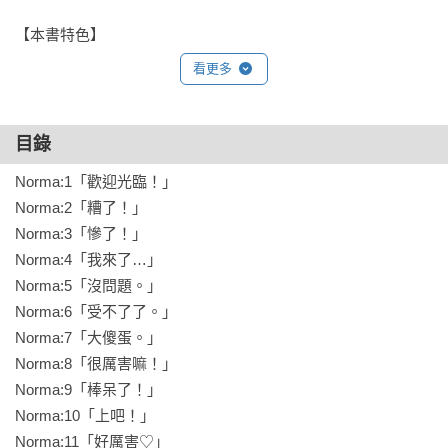
【本書特色】

✦為《CAROLE & TUESDAY》、《巨獸防衛企業 
看更多
BULLBUSTER》擔綱人物原案的插畫之王窪之內英策成名作。

✧引爆眾多網友青春回憶，曾改編為電視連續劇的作品原作漫畫
再現。

目錄
✦完整收錄彩頁＆雙色原稿，作者精心繪製的單行本後記也完整
Norma:1「歡迎光臨！」

收錄。

Norma:2「糟了！」

✧放大開本至25開（14.5×21cm），正太的努力之路感動再加
Norma:3「慘了！」

大。
Norma:4「我來了…」

Norma:5「沒問題。」

Norma:6「受不了了。」

Norma:7「大傻蛋。」

Norma:8「很厲害嘛！」

Norma:9「棒呆了！」

Norma:10「上吧！」

Norma:11「好厲害♡」
