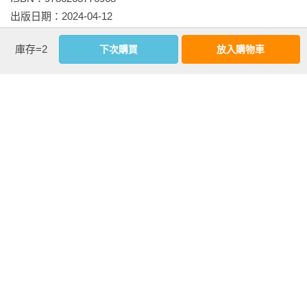
出版日期：2024-04-12

譯者：
戴雅芳
庫存=2
下次購買
放入購物車
書系：
SPP-COMIC
規格：PUR膠裝 / 部分彩色部分黑白 / 464頁 / 14
相關書籍
同作者
同書系
同分類
同出版社
單身宿舍連環泡
單身宿舍連環泡
單身宿舍連環泡
完全版(05)完
完全版(02)
完全版(04)