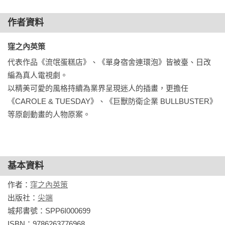
作者資料
窪之內英策 
代表作品《流氓蛋糕店》、《單身宿舍連環泡》皆被臺、日改
編為真人電視劇。

以精美可愛的風格持續為業界呈現迷人的插畫，更擔任
《CAROLE & TUESDAY》、《巨獸防衛企業 BULLBUSTER》
等原創動畫的人物原案。
基本資料
作者：
窪之內英策
出版社：
尖端
城邦書號：SPP6I000699

ISBN：9786263776968
