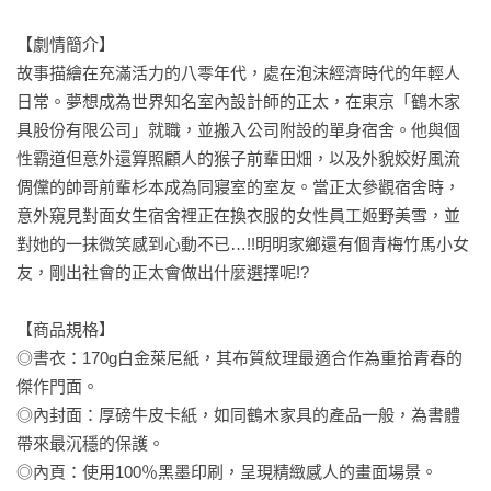
【劇情簡介】

故事描繪在充滿活力的八零年代，處在泡沫經濟時代的年輕人
日常。夢想成為世界知名室內設計師的正太，在東京「鶴木家
具股份有限公司」就職，並搬入公司附設的單身宿舍。他與個
性霸道但意外還算照顧人的猴子前輩田畑，以及外貌姣好風流
倜儻的帥哥前輩杉本成為同寢室的室友。當正太參觀宿舍時，
意外窺見對面女生宿舍裡正在換衣服的女性員工姬野美雪，並
對她的一抹微笑感到心動不已…!!明明家鄉還有個青梅竹馬小女
友，剛出社會的正太會做出什麼選擇呢!?

【商品規格】

◎書衣：170g白金萊尼紙，其布質紋理最適合作為重拾青春的
傑作門面。

◎內封面：厚磅牛皮卡紙，如同鶴木家具的產品一般，為書體
帶來最沉穩的保護。

◎內頁：使用100％黑墨印刷，呈現精緻感人的畫面場景。
