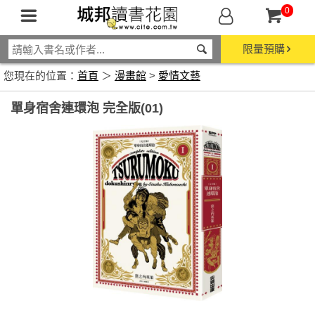
0
限量預購
您現在的位置：
首頁
＞
漫畫館
>
愛情文藝
單身宿舍連環泡 完全版(01)