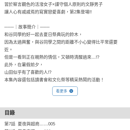
習於察言觀色的活潑女子×謹守個人原則的文靜男子

讓人心有戚戚焉的寫實戀愛喜劇，第2集登場!!

───｜故事簡介｜───

和谷同學約好一起去夏日祭典玩的鈴木，

因為太過興奮，與谷同學之間的距離不小心變得比平常還要
近。

但是一看到正在親熱的情侶，又頓時清醒過來…!?

此外，在暑假前夕，

山田似乎有了喜歡的人!?

本集內容還包括讀書會和文化祭等精采熱鬧的活動！
看更多
目錄
第7話  夏夜與超商……005
