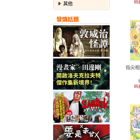
85
其他
發燒話題
指尖相
85