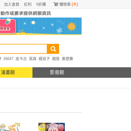
加入會員
紅利
6折購
購物車
(
0
)
野
16647
皮卡丘
寫真
楊双子
親簽
奧德賽
漫畫館
影音館