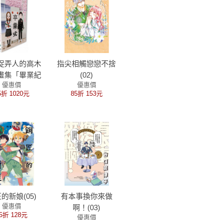
捉弄人的高木
指尖相觸戀戀不捨
畫集「畢業紀
(02)
優惠價
優惠價
」山本崇一朗
5折 1020元
85折 153元
彩色作品集
的新娘(05)
有本事換你來做
優惠價
啊！(03)
5折 128元
優惠價