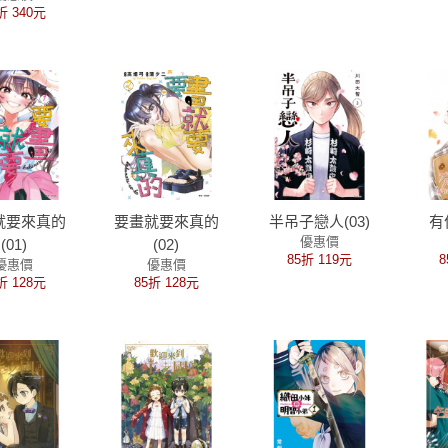
折 340元
就要來真的
要畫就要來真的
半吊子戀人(03)
有
優惠價
(01)
(02)
85折 119元
8
優惠價
優惠價
折 128元
85折 128元