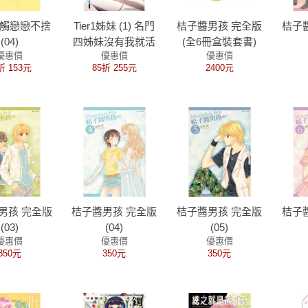
觸戀戀不捨
Tier1姊妹 (1) 名門
桔子醬男孩 完全版
桔子
(04)
四姊妹沒有我就活
(全6冊盒裝套書)
優惠價
優惠價
優惠價
不下去
折 153元
85折 255元
2400元
男孩 完全版
桔子醬男孩 完全版
桔子醬男孩 完全版
桔子
(03)
(04)
(05)
優惠價
優惠價
優惠價
350元
350元
350元