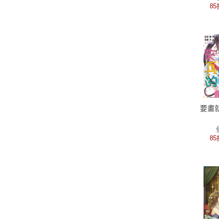
85
要畫
85