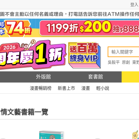
登入
吳毅平
原創
東
原創
Rewire
外版館
套書館
漫畫暢銷榜
新書上市
漫畫
輕小說
情文藝書籍一覽