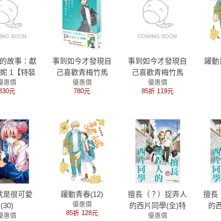
的故事：獻
事到如今才發現自
事到如今才發現自
躍動
妮 1【特裝
己喜歡青梅竹馬
己喜歡青梅竹馬
優惠價
優惠價
優惠價
版】
(1) 特裝版
(1)
830元
780元
85折 119元
就是很可愛
躍動青春(12)
擅長（？）捉弄人
擅長
優惠價
(30)
的西片同學(全)特
的西
85折 128元
優惠價
優惠價
裝版