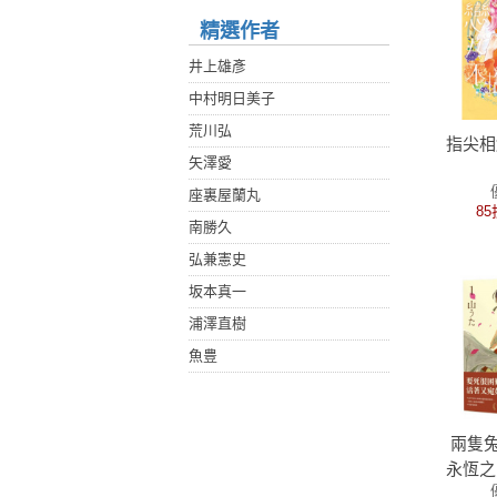
精選作者
井上雄彥
中村明日美子
荒川弘
指尖相
矢澤愛
座裏屋蘭丸
85
南勝久
弘兼憲史
坂本真一
浦澤直樹
魚豊
兩隻兔子
永恆之