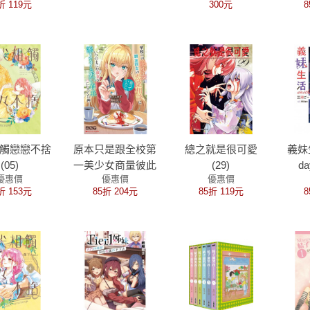
折 119元
300元
8
觸戀戀不捨
原本只是跟全校第
總之就是很可愛
義妹生
(05)
一美少女商量彼此
(29)
d
優惠價
優惠價
優惠價
摯友的戀愛煩惱，
折 153元
85折 204元
85折 119元
8
不知不覺間她竟成
為我最親近的存在
(1)