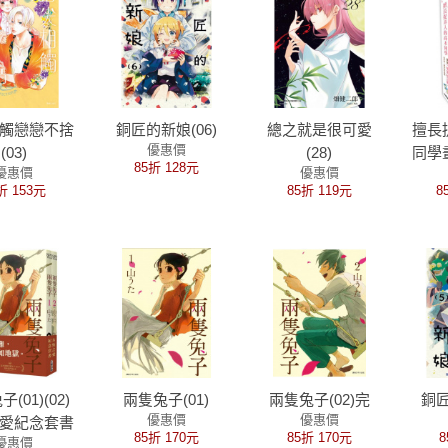
觸戀戀不捨
銅匠的新娘(06)
總之就是很可愛
擅長
優惠價
(03)
(28)
同學
85折 128元
優惠價
優惠價
念冊
折 153元
85折 119元
8
(01)(02)
兩隻兔子(01)
兩隻兔子(02)完
銅匠
優惠價
優惠價
愛紀念套書
85折 170元
85折 170元
8
優惠價