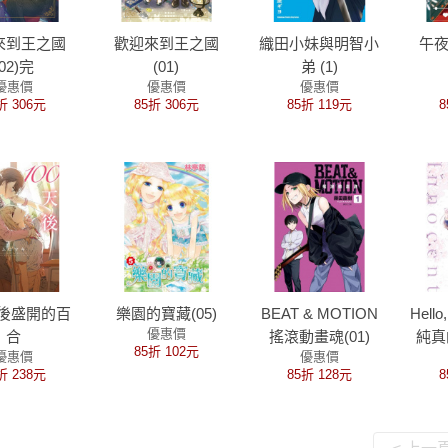
來到王之國
歡迎來到王之國
織田小妹與明智小
午
(02)完
(01)
弟 (1)
優惠價
優惠價
優惠價
折 306元
85折 306元
85折 119元
8
天後盛開的百
樂園的寶藏(05)
BEAT & MOTION
Hell
優惠價
合
搖滾動畫魂(01)
純真的
85折 102元
優惠價
優惠價
折 238元
85折 128元
8