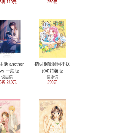
5折 119元
250元
活 another
指尖相觸戀戀不捨
ays 一般版
(04)特裝版
優惠價
優惠價
5折 213元
250元