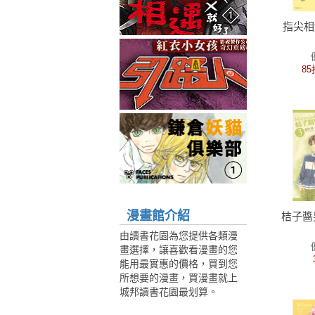
指尖相
85
漫畫館介紹
桔子醬
由讀書花園為您提供各類漫
畫選擇，讓喜歡看漫畫的您
能用最實惠的價格，買到您
所想要的漫畫，買漫畫就上
城邦讀書花園最划算。