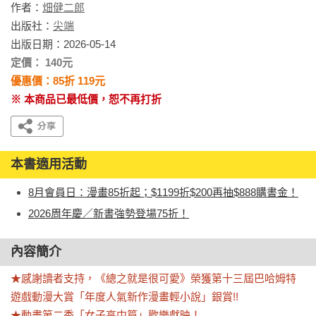
作者：
畑健二郎
出版社：
尖端
出版日期：2026-05-14
定價： 140元
優惠價：85折 119元
※ 本商品已最低價，恕不再打折
本書適用活動
8月會員日：漫畫85折起；$1199折$200再抽$888購書金！
2026周年慶／新書強勢登場75折！
內容簡介
★感謝讀者支持，《總之就是很可愛》榮獲第十三屆巴哈姆特
遊戲動漫大賞「年度人氣新作漫畫輕小說」銀賞!!

★動畫第二季「女子高中篇」歡樂獻映！
