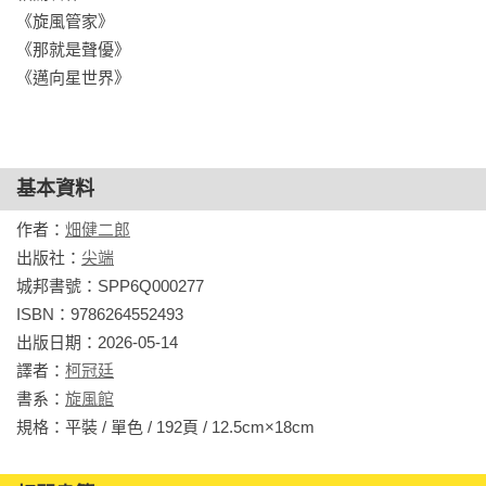
《旋風管家》

《那就是聲優》

《邁向星世界》
基本資料
作者：
畑健二郎
出版社：
尖端
城邦書號：SPP6Q000277

ISBN：9786264552493

出版日期：2026-05-14

譯者：
柯冠廷
書系：
旋風館
規格：平裝 / 單色 / 192頁 / 12.5cm×18cm                