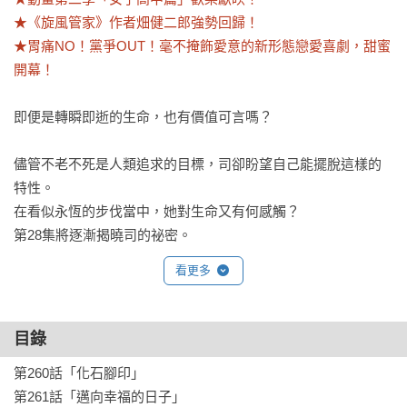
★《旋風管家》作者畑健二郎強勢回歸！

★胃痛NO！黨爭OUT！毫不掩飾愛意的新形態戀愛喜劇，甜蜜
開幕！
即便是轉瞬即逝的生命，也有價值可言嗎？

儘管不老不死是人類追求的目標，司卻盼望自己能擺脫這樣的
特性。

在看似永恆的步伐當中，她對生命又有何感觸？

第28集將逐漸揭曉司的祕密。
看更多
目錄
第260話「化石腳印」

第261話「邁向幸福的日子」
