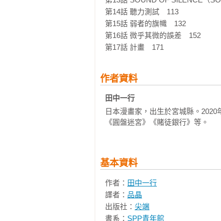
第14話 聽力測試　113

第15話 弱者的旗幟　132

第16話 微乎其微的誤差　152

第17話 計畫　171
作者資料
田中一行 
日本漫畫家，出生於宮城縣。2020
《圓盤迷宮》《賭徒銀行》等。
基本資料
作者：
田中一行
譯者：
品晶
出版社：
尖端
書系：
SPP青年館