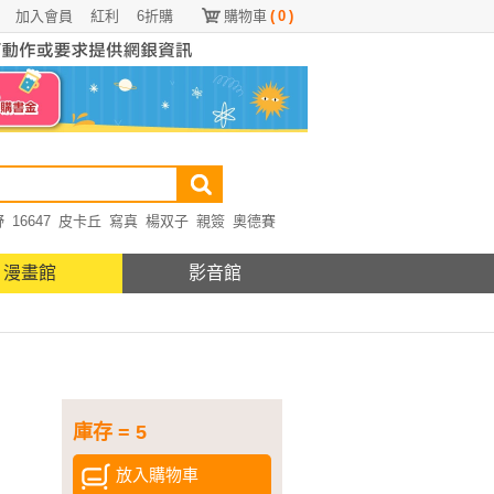
加入會員
紅利
6折購
購物車
(
0
)
野
16647
皮卡丘
寫真
楊双子
親簽
奧德賽
漫畫館
影音館
庫存 = 5
放入購物車