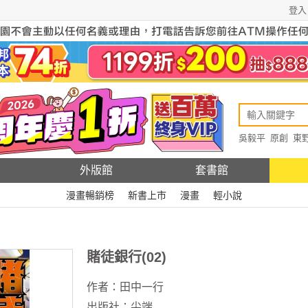
登入
吳毅平
原創
東
原創
Rewire
外版館
套書館
漫畫暢銷榜
新書上市
漫畫
輕小說
賭徒銀行(02)
作者：
田中一行
出版社：
尖端