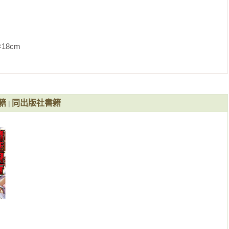
               
籍
同出版社書籍
|