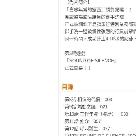
【內容簡介】

『喜怒無常的露西』勝負揭曉！！

見證整場賭局勝負的御手洗暉

正式被調到了烏鴉銀行特別業務部審
御手洗一邊被個性強烈的行員前輩們
同一時間，成功升上4-LINK的賭
第3場遊戲

『SOUND OF SILENCE』

正式開幕！！
目錄
第8話 相信的代價　003

第9話 煽動之鏡　021

第10話 工作年資（資歷）　039

第11話 仲介　057

第12話 呼叫醫生　077

第13話 SOUND OF SILENCE（SO