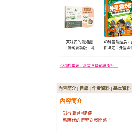
茶味裡的隱知識
40種冒險結局，
（暢銷慶功版，隨
你決定：外星潛
書附「茶風味輪&茶
者
香氣譜小卡」一
組）：風味裡隱含
2026周年慶／新書強勢登場75折！
的物質之謎與台灣
茶故事，我的10年
學茶筆記
內容簡介
|
目錄
|
作者資料
|
基本資料
內容簡介
銀行職員×賭徒

新時代的博弈對戰開幕！