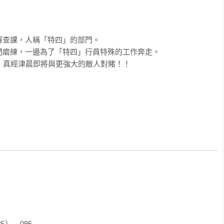
查課，人稱「特四」的部門。

磨練，一邊為了「特四」行員特殊的工作奔走。

徒．真經津晨即將與更強大的敵人對賭！！

S）　095
