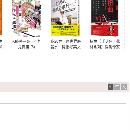
由
人終將一死，不如
我28歲，領世界級
扭曲（【艾迪．弗
伏
先賣畫 (5)
薪水：從指考英文
林系列】暢銷作家
20分，到影響6億人
精心獨立作！）
日常生活的首席設
計師