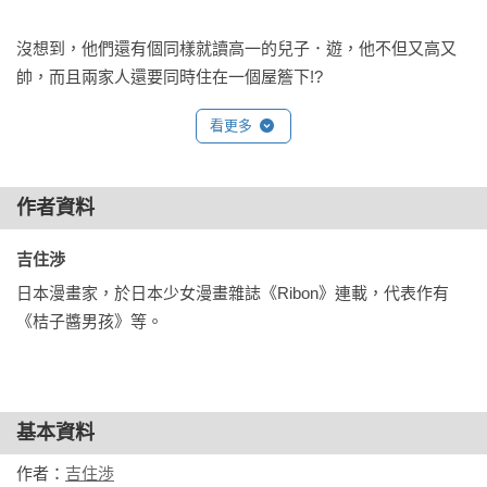
沒想到，他們還有個同樣就讀高一的兒子．遊，他不但又高又
帥，而且兩家人還要同時住在一個屋簷下!?

看更多
今天開始戶籍上毫無關係的4個人，以及他們各自的兒女，將成
為一家人住在一起──

作者資料
如桔子醬般酸酸甜甜，時而搞笑、時而認真的校園戀愛漫畫，
就此登場!!

吉住渉 
日本漫畫家，於日本少女漫畫雜誌《Ribon》連載，代表作有
※包裝外箱僅供運送，並非商品一部分，若運送過程中受損，
《桔子醬男孩》等。
將無法更換。
基本資料
作者：
吉住渉