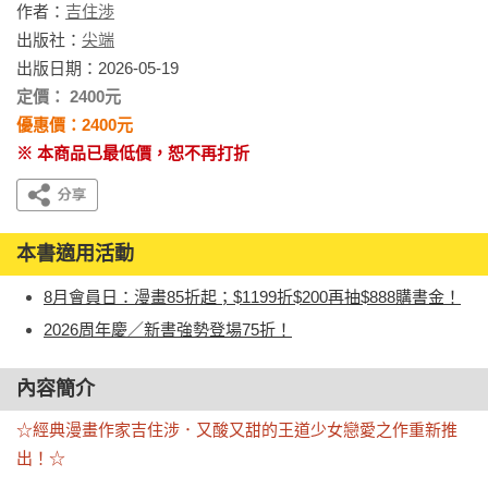
作者：
吉住渉
出版社：
尖端
出版日期：2026-05-19
定價： 2400元
優惠價：2400元
※ 本商品已最低價，恕不再打折
本書適用活動
8月會員日：漫畫85折起；$1199折$200再抽$888購書金！
2026周年慶／新書強勢登場75折！
內容簡介
☆經典漫畫作家吉住涉．又酸又甜的王道少女戀愛之作重新推
出！☆