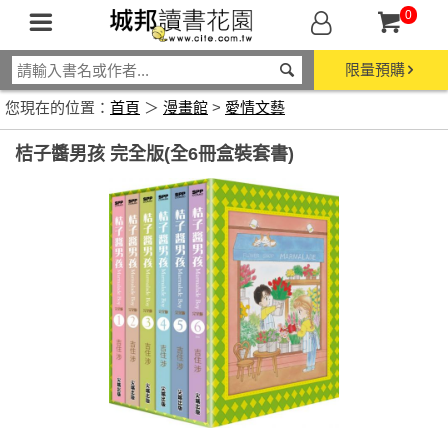
0
限量預購
您現在的位置：
首頁
＞
漫畫館
>
愛情文藝
桔子醬男孩 完全版(全6冊盒裝套書)