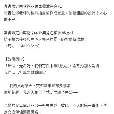
套書限定內容物▸▸獨家收藏書盒×1

將吉住涉老師的精緻插畫製作成書盒，酸酸甜甜的設計令人心
動不已！

套書限定內容物②▸▸經典角色複製畫板×1

桔子醬男孩經典角色大集合插圖，絕對值得收藏！

（尺寸：14×20.5cm）

【故事簡介】

「那個，光希呀，我們有件事想跟妳說，希望妳別太驚訝……

我們……打算要離婚喔♡」

──我的父母某天，突如其來宣布要離婚。

從那刻起，我的苦難日子就此展開了序幕──

光希的父母同時與另一對夫妻愛上彼此，四人討論一番後，決
定交換伴侶選擇再婚！
