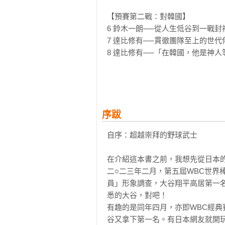
運動史上，你再也不會看到如此波瀾
盟開季前就發生了？站在世界棒球
【預賽第二戰：對韓國】

的「橫掃魔球」再見三振「地表最強打
6 鈴木一朗──從人生低谷到一戰封
WBC世界棒球經典賽冠軍。

7 達比修有──貫徹團隊至上的世代傳
戴上武士頭盔的新球季伊始，「二
8 達比修有──「在韓國，他是神人
次投球、每一次揮棒用盡全身最後
帶二度撕裂傷，投球生涯暫時劃上休
【預賽第三戰：對捷克】

然而，每顆飛越大牆的小白球，都
9 捷克隊──WBC的「灰姑娘」球
座MVP的履歷，大谷翔平重新穿
10 拒絕強豪校！「令和怪物」三一
所言：「真正的勝負，現在才要開始
11 十七歲的佐佐木朗希，短短一個
序跋
＊本書完整呈現大谷翔平波瀾壯闊的
自序：超越崇拜的野球武士

【預賽第四戰：對澳洲】

心路歷程與人生軼事：

12 大谷翔平──一棒擊沉澳洲的「
‧大谷翔平17歲那張「人生目標表
在介紹這本書之前，我想先從日本的
13 成為「世界最強投」——山本由
‧大谷翔平與祖父正幸的緣分，祖父
二○二三年二月，第五屆WBC世界
‧「武士四本柱」中，排定大谷翔平
員」形象調查，大谷翔平高居第一
【八強賽：對義大利】

‧大谷翔平在本屆WBC七場比賽最
悉的大谷，對吧！

14 大谷翔平──「甲子園戰法」對
‧紅雀隊選手努特巴爾與日本不可思
有趣的是同年四月，亦即WBC經
15 達比修有──「末代武士」在日本
‧水原一平銜命招募努特巴爾的祕辛
谷又拿下第一名。有日本網友就開