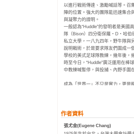
29 六月之男──白飯、味噌湯、大谷
以進行戰術傳達、激勵喊話等。召集時通常
‧栗山「甲子園戰法」vs皮亞薩「極
的深意。

30 魂之一擊──超越常識的「順流打
陣的位置。強大的團隊能迅速集合
‧宮崎訓練營被稱為「達爾塾」、日
道奇端出破全球運動史紀錄的十年七
31 「世界の王」──日本野球武士
與凝聚力的證明。

‧鈴木一朗、藤川球兒啟發達比修有
‧大谷優先考慮的從來不是金錢，而
一般認為“Huddle”的發明者是美國高立
‧準決賽為什麼被視為日本武士隊的
‧不要用「運動決策」來看待道奇球
Part 3 「投手大谷」的二○二三年

隊（Bison）四分衛保羅‧D‧哈伯德
‧教練團在準決賽村上宗隆再見安打
‧道奇球團如何結合古根漢集團、
32 二刀流劇場──棒球史上最傳奇的
私立大學，一八九四年，野牛隊與
‧村上宗隆「三冠王」自信動搖、導
算的交易？

33 「橫掃球」──二○二○年代的新魔
說明戰術，於是要求隊友們圍成一
‧少年村上宗隆的「怪童傳說」

棒球迷們，我們共同歷經了棒球史
34 別對「打者翔平」投必殺技，它
學校的美式足球隊教練，幾年後，幾
‧「圓陣」的起源是19世紀末期的美
然在大聯盟開季前就發生了？誰又
35 二十六球驟然退場！改變歷史的一
時至今日，“Huddle”廣泛運用在
‧大谷翔平「不要崇拜對手」演說前
手，竟能簽下運動史上總額最高的合
36 「請用我的韌帶！」疲勞的累積
中教練喊暫停，與投捕、內野手圍在
‧達比修有在冠軍戰前、午夜一點半
二○二三年的大谷翔平不斷寫下紀
37 請用生命保護他！天才運動員的
‧達比修有的「神鱒攻略法」

味噌湯，配上大谷的全壘打；七月
成為「世界一」不只是實力，更是精
‧日本武士隊神祕的「數據分析三人
戰一安打完封勝，第二戰單場雙響
Part 4 到期→道奇→到齊

在公布與美國的冠軍戰先發名單之
‧大谷翔平在冠軍戰前與天使球團的
成為這個偉大球季的最佳註腳。

38 「道奇大谷」誕生！世紀合約的
堅強的美國隊，我們召集了各位。
‧逐球分析大谷翔平與楚奧特的「至
《紐約郵報》稱呼二○二三年為「
39 柯比・布萊恩──永不言棄的「曼
結束後、正式上場前，就是大谷翔平
‧大谷翔平締造本屆WBC之最的三項
40 天才二刀流的「獨角獸」合約

只是在此之前還發生了一件意外插
作者資料
‧WBC決賽日，對大谷翔平與佐佐
41 「大谷愛」──道奇超過十年的熱
隊WBC世界一的狂熱》特別節目
‧天使全壘打武士頭盔「黒塗十八間
42 以「國際化」為使命！日本野球
張尤金(Eugene Chang)
督室門口經過，隔沒多久又抱著球
‧大谷翔平改用楓木球棒是受到「法
43 強烈的求勝意志──「藍血軍團
1975年生於台北，台灣大學會計