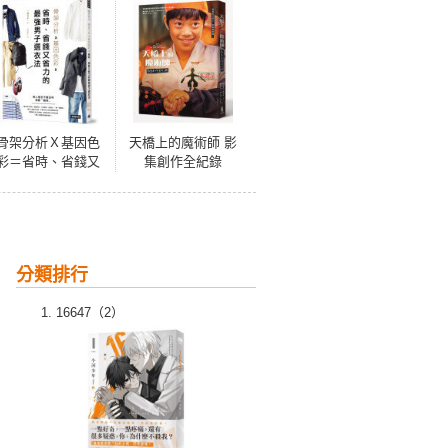
骨架分析Ｘ基因色
天橋上的魔術師 影
彩＝省時、省錢又
集創作全紀錄
省力的最強男子選
衣法
分類排行
16647（2）