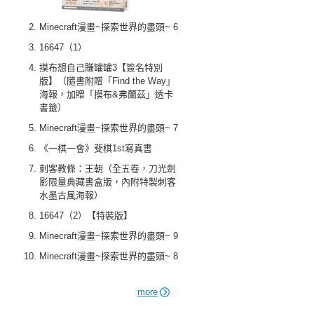
Minecraft漫畫~探索世界的盡頭~ 6
16647（1）
摸布想自己賺罐罐3【簽名特別
版】（隨書附贈「Find the Way」
海報，加贈「摸布&弗蘭茲」透卡
書籤）
Minecraft漫畫~探索世界的盡頭~ 7
《一棋一會》斐棋1st寫真書
刺客教條：王朝（全五卷，刀光劍
影限量典藏書盒版，內附特製刺客
水墨古風海報）
16647（2）【特裝版】
Minecraft漫畫~探索世界的盡頭~ 9
Minecraft漫畫~探索世界的盡頭~ 8
more