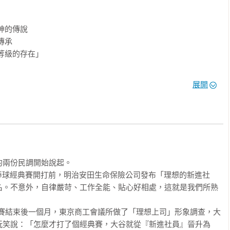
壯闊的一年。誰能想到2023年棒球界最絕殺的一球，竟然在大聯
最高舞台上，全身沾滿紅土的「終結者」，用橫向位移超過本壘板
者」楚奧特（Mike Trout），帶領日本武士隊奪回睽違14年的
神的傳說

承

刀流」野球少年重新體現百年前「球場即道場」的武士精神，每一
等級的存在」

一分力氣。經過夏天的反覆抽筋與脫水依舊咬牙苦戰，終致手肘韌
止符。

展開
是勇者的徽章。帶著大聯盟史上第一位日本全壘打王、三年內第二
隊，超越勝負的感動

上當年「先驅者」野茂英雄的道奇白底藍字球衣。正如恩師栗山英樹
一震災後的野球人生

！」

月球速暴跌的真相

2023年球季，從WBC世界一到轉戰洛杉磯道奇，許多不為人知的
看板直擊」全壘打

」，如何成為媒體口中的「預言書」

兩份民調開始說起。

伸的野望

教導他的金錢觀

棒球經典賽開打前，明治安田生命保險公司發布「理想的新進社
對戰中國隊的布局

名。不意外，自律嚴苛、工作全能、貼心好相處，這就是我們所熟
難忘的場景

決「極端防守布陣」

議的緣分

典賽結束後一個月，東京商工會議所做了「理想上司」形象調查，大
的終局之戰



玩笑說：「怎麼才打了個經典賽，大谷就從『新進社員』晉升為