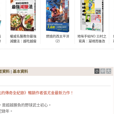
真
權威名醫教你最強
燃燒的西太平洋
地味手帖NO.11村之
R
減醣法：越吃越瘦
（2）
寫真：凝視而後改
親簽
的101道減醣料理
變的力量
者資料
|
基本資料
能的傳奇全紀錄》暢銷作者張尤金最新力作！
，是超越勝負的野球武士初心。

錄年。
