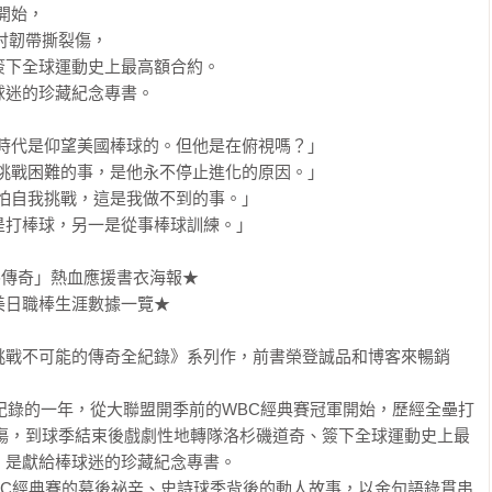
始，

肘韌帶撕裂傷，

下全球運動史上最高額合約。

迷的珍藏紀念專書。

時代是仰望美國棒球的。但他是在俯視嗎？」

挑戰困難的事，是他永不停止進化的原因。」

怕自我挑戰，這是我做不到的事。」

打棒球，另一是從事棒球訓練。」

谷傳奇」熱血應援書衣海報★

日職棒生涯數據一覽★

挑戰不可能的傳奇全紀錄》系列作，前書榮登誠品和博客來暢銷
創紀錄的一年，從大聯盟開季前的WBC經典賽冠軍開始，歷經全壘打
裂傷，到球季結束後戲劇性地轉隊洛杉磯道奇、簽下全球運動史上最
是獻給棒球迷的珍藏紀念專書。

BC經典賽的幕後祕辛、史詩球季背後的動人故事，以金句語錄貫串