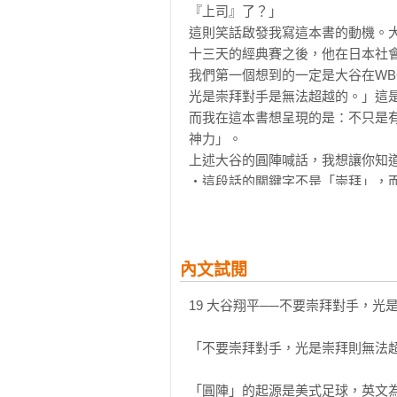
‧努特巴爾與母親的共同偶像是鈴木
『上司』了？」

【準決賽：對墨西哥】

‧水原一平的人生歷程，為什麼被譽
這則笑話啟發我寫這本書的動機。
16 栗山監督的「共感力」，如何打
‧韓國隊終結者對大谷翔平引發炎上
十三天的經典賽之後，他在日本社會
17 村上宗隆──再見安打的幕後祕辛
‧達比修有在WBC陷入投球困境的原
我們第一個想到的一定是大谷在W
18 少年村上宗隆的「怪童傳說」

‧達比修有令韓國人折服的「球迷服
光是崇拜對手是無法超越的。」這
‧達比修有如何改變「日韓世仇」的
而我在這本書想呈現的是：不只是
【決賽：對美國】

‧捷克隊如何成為本屆WBC的「灰姑
神力」。

19 大谷翔平──不要崇拜對手，光
‧佐佐木朗希模仿大谷與達比修投球
上述大谷的圓陣喊話，我想讓你知道
20 達比修有──午夜一點半的神祕電
‧「三一一大地震」改變佐佐木朗希
‧這段話的關鍵字不是「崇拜」，
21 大谷翔平的「直球談判」；日本
‧佐佐木朗希拒絕高中「強豪校」的
隨、再到超越的真實人生。

22 「泥濘終結者」──大谷翔平，傳
‧佐佐木朗希「令和怪物」封號的由
‧他體察隊友在準決賽險勝墨西哥
23 大谷翔平：「生命中最美好的時刻
‧佐佐木朗希在岩手大會決賽取消登
他在最適當的時機發出最精準的訊息
‧17歲的佐佐木朗希，短短一個月球
大谷在WBC冠軍戰再見三振天使
內文試閱
Part 2 「打者翔平」的二○二三年

‧羅德球團吉井理人投手教練給佐佐
高層「直球談判」，而「武士隊的
24天使武士頭盔──「黒塗十八間星
19 大谷翔平──不要崇拜對手，光
‧偶像鈴木一朗如何治癒佐佐木朗希
以及壓倒性的勝利。

25大谷將軍──「天使武士隊」的誕生
‧2016年大谷翔平在東京巨蛋「消
大谷二○二三年登上美聯全壘打王
26 楓木球棒──啟動全壘打量產機制
「不要崇拜對手，光是崇拜則無法超
‧初中時期的山本由伸，為什麼連教
棒、球棒增長一英寸、五月下旬調整
27 極盡苛求的「暗黑大帝」，如何
‧山本由伸被視為異端邪說的「標槍
大谷為了「投打二刀流」及天使的
28 大谷翔平──手持長棒的貝瑞‧邦
「圓陣」的起源是美式足球，英文為“
‧WBC日本武士隊紀錄片的海報由
運動員該有什麼樣的體調管理；栗