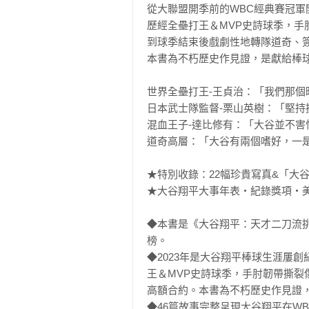
從大聯盟開季前的WBC經典賽冠軍開
歷經全壘打王＆MVP史詩球季，手
到球季結束後戲劇性地轉隊道奇、簽
本書為不朽歷史作見證，是獻給棒球
世界全壘打王-王貞治：「我們那個
日本武士隊監督-栗山英樹：「堅持
混血王子-達比修有：「大谷並不害
道奇高層：「大谷有兩個嗜好，一是
★特別收錄：22幅珍貴寫真&「大
★大谷翔平大事年表‧紀錄獎項‧美
◆本書是《大谷翔平：天才二刀流
榜。

◆2023年是大谷翔平棒球生涯屢
王＆MVP史詩球季，手肘韌帶撕
高額合約。本書為不朽歷史作見證，
◆46篇故事完整呈現大谷翔平在W