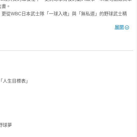
書。

，更從WBC日本武士隊「一球入魂」與「無私道」的野球武士精
佐木朗希、村上宗隆、拉斯．努特巴爾的人生故事，情節勵志，筆
展開
全方位剖析大谷翔平與洛杉磯道奇隊的世紀合約，包括大谷陣營的談
合約的歷史紀錄、延遲支付架構、關鍵人物條款，以及道奇簡史與
隊始末與幕後祕辛，迎向道奇新時代。

杉磯道奇打者翔平，背面是WBC投手大谷，呼應其二刀流身手。

谷翔平球場與人生的重要時刻。

獎項‧美日職棒生涯數據一覽，方便查找參考。

「人生目標表」

越。」

生。」

我一定比別人更努力。」

都不會讓自己留下遺憾。」

球夢

」！
