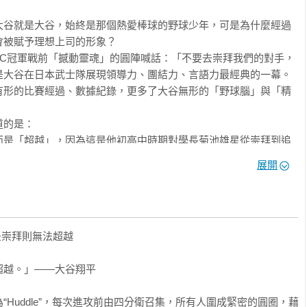
一朗

為「第31位日本武士」

大谷就是大谷，始終是那個熱愛棒球的野球少年，可是為什麼經過
開村上宗隆的開關

的「故意死球發言」

被賦予理想上司的形象？



因

BC冠軍戰前「撼動靈魂」的圓陣喊話：「不要去崇拜我們的對手，
務」

是大谷在日本武士隊展現領導力、團結力、言語力最經典的一幕。
氛圍？

有形的比賽經過、數據紀錄，更多了大谷無形的「野球腦」與「精
娘」

是崇拜則無法超越

的契機

的是：

話

的童年

而是「超越」，因為這是他初高中時期對學長菊池雄星從崇拜到追
棒球史上最極致的景色

原因

說誕生之日

展開
來

後的鬆懈心情，加上冠軍戰前「神鱒」楚奧特的簽名球事件，於是
」

板的祕辛

，給隊友當頭棒喝。

速暴跌24公里的真相

隊友楚奧特的「橫掃球」，我想讓你知道的是：他如何在事前與天使
木朗希的「英才教育」

大腦」達比修有又如何操盤「神鱒攻略法」，才會有這場世紀對決
兜」

是崇拜則無法超越

的「媒體恐慌症」



失的全壘打」傳說

，還擊出全大聯盟最遠的全壘打。我想讓你知道的是：他改用楓木
的祕密

越。」——大谷翔平

練都不看好

握棒位置，種種變革的幕後祕辛與堅定決心。

拯救瀕臨破產的楓木棒公司

投法」

季後賽，付出手肘韌帶二度受傷的代價。我想讓你知道的是：天才
茲

Huddle”，每次進攻前由四分衛召集，所有人圍成緊密的圓圈，藉
山本由伸拍攝的祕辛

山監督「如果他受傷，就算犧牲我的生命也無法彌補」這句話背後