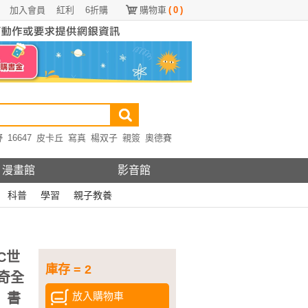
加入會員
紅利
6折購
購物車
(
0
)
野
16647
皮卡丘
寫真
楊双子
親簽
奧德賽
漫畫館
影音館
科普
學習
親子教養
C世
庫存 = 2
奇全
放入購物車
」書