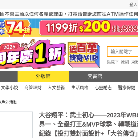
登入
吳毅平
原創
東
原創
Rewire
外版館
套書館
文學小說
商管理財
人文藝術
生活風格
心靈勵志
醫療保健
/戶外活動
大谷翔平：武士初心——2023年WB
界一、全壘打王&MVP球季、轉戰道
紀錄【投打雙封面設計+「大谷傳奇