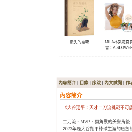
遺失的靈魂
MILA林采婕寫
書：A SLOWE
SUMMER(小卡
版)
內容簡介
|
目錄
|
序跋
|
內文試閱
|
作
內容簡介
《大谷翔平：天才二刀流挑戰不可
二刀流、MVP、獨角獸的美譽背後
2023年是大谷翔平棒球生涯的屢創紀