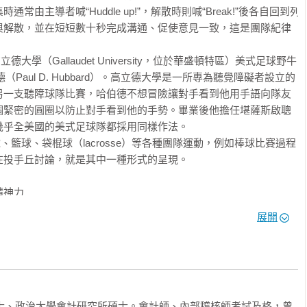
的全壘打

由主導者喊“Huddle up!”，解散時則喊“Break!”後各自回到列
端防守布陣」

法」

與解散，並在短短數十秒完成溝通、促使意見一致，這是團隊紀律
本武士隊被稱為「達比修日本」的原因

億美元簽下大谷，我想讓你知道的是：

精神的跨世代傳承

的「傳承精神」

是夢想與勝利。

德大學（Gallaudet University，位於華盛頓特區）美式足球野牛
「鬼門」

團，這是個「商業決策」。

（Paul D. Hubbard）。高立德大學是一所專為聽覺障礙者設立的
前準備代打的幕後故事

財務操作、西岸地理位置優勢，讓這筆天價合約突然間變成超級划
一天

另一支聽障球隊比賽，哈伯德不想冒險讓對手看到他用手語向隊友
致打擊低潮的祕辛

球

個緊密的圓圈以防止對手看到他的手勢。畢業後他擔任堪薩斯啟聰
上最波瀾壯闊的一年：誰能想到二○二三年棒球界最絕殺的一球，竟
會變成「投手大谷」的新武器

乎全美國的美式足球隊都採用同樣作法。

式足球

能想到剛動完手肘韌帶手術、未來投球生涯打上問號的日本棒球選
天

棒球、籃球、袋棍球（lacrosse）等各種團隊運動，例如棒球比賽過程
的「楚奧特簽名球事件」

約？

是意外的前兆

投手丘討論，就是其中一種形式的呈現。

的神祕電話

錄：六月份二十七戰十五轟，日本人自豪地說，他們的早餐是白飯、
體調管理

二十七日被美國媒體譽為「棒球史上最傳奇的一天」，雙重賽第一
神力

組」

砲。回顧這一年，「史上第一位生涯兩度全票獲選年度MVP」，就
前，日本武士隊栗山英樹監督先向全隊信心喊話：「為了擊敗實力
「直球談判」

談判內幕

展開
但只要大家正常發揮，我們才是最強大的一方。」接下來賽前練習
尊對決」

大谷翔平之年」，謹以本書為不朽的歷史作見證。
巴精神」

在球員休息室這段被形容為「撼動靈魂」的「圓陣」演說。

數據

曲，栗山監督在五月七日受邀上朝日電視台《緊急特報！日本武士
木洋監督的特殊意義

愛與等待

時透露這段祕辛：賽前大谷專屬翻譯水原一平抱著大約兩打的球從監
星兜」的發想與採購祕辛

武士在道奇的傳承

折回來。栗山一問之下才得知，原來周東佑京是「神鱒」楚奧特的
官」賈吉的刺激

」出線的五大優勢

學士、政治大學會計研究所碩士。會計師、內部稽核師考試及格，曾