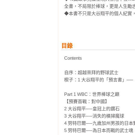
全書，不局限於棒球，更是人生勵志
◆本書不只是大谷翔平的個人紀實
神，闡述達比修有、山本由伸、佐
觸動人。

◆以7個篇章、超過2萬字篇幅，
判策略、道奇超過十年的布局，新
目錄
歷代日本選手回顧。完整呈現這段轉
◆投打雙封面設計：正面主視覺為洛
Contents

◆22幅精采珍貴寫真，記錄典藏大
◆書末詳附大谷翔平大事年表‧紀錄
自序：超越崇拜的野球武士

楔子：1 大谷翔平的「預言書」──
「不要崇拜對手，光是崇拜則無法超
「人生不會創造夢想，是夢想創造人
Part 1 WBC：世界棒球之巔

「我有自信，當我下定決心做什麼，
【預賽首戰：對中國】

「我想投一球，不管安打還是出局，
2 大谷翔平──皇冠上的鑽石

——大谷翔平

3 大谷翔平──消失的橫掃魔球

4 努特巴爾──九歲加州男孩的日本野
這是大谷翔平「生命中最美好的時刻
5 努特巴爾──為日本而戰的武士魂
